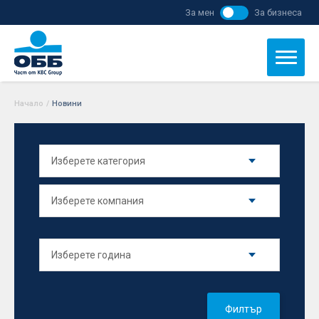
За мен
За бизнеса
Начало
/
Новини
Филтър