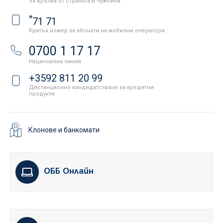
За връзка от страната и чужбина
*
71 71
Кратък номер за абонати на мобилни оператори
0700 1 17 17
Национална линия
+3592 811 20 99
Дистанционно кандидатстване за кредитни
продукти
Клонове и банкомати
ОББ Онлайн