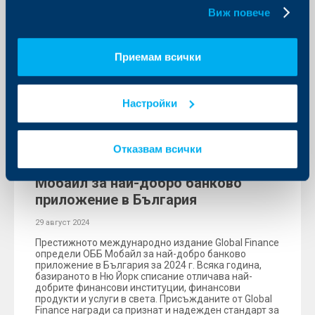
бисквитки.
Виж повече
Приемам всички
Настройки
Иновации
Отказвам всички
Global Finance определи ОББ
Мобайл за най-добро банково
приложение в България
29 август 2024
Престижното международно издание Global Finance
определи ОББ Мобайл за най-добро банково
приложение в България за 2024 г. Всяка година,
базираното в Ню Йорк списание отличава най-
добрите финансови институции, финансови
продукти и услуги в света. Присъжданите от Global
Finance награди са признат и надежден стандарт за