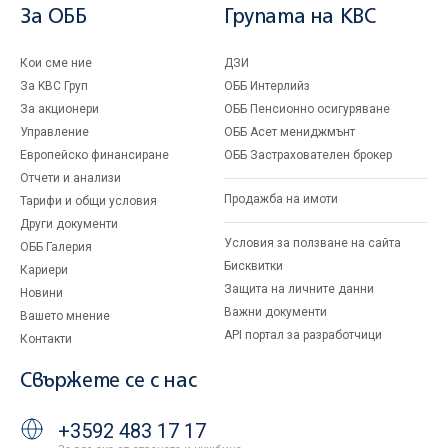
За ОББ
Групата на KBC
Кои сме ние
ДЗИ
За KBC Груп
ОББ Интерлийз
За акционери
ОББ Пенсионно осигуряване
Управление
ОББ Асет мениджмънт
Европейско финансиране
ОББ Застрахователен брокер
Отчети и анализи
Продажба на имоти
Тарифи и общи условия
Други документи
Условия за ползване на сайта
ОББ Галерия
Бисквитки
Кариери
Защита на личните данни
Новини
Важни документи
Вашето мнение
API портал за разработчици
Контакти
Свържете се с нас
+3592 483 17 17