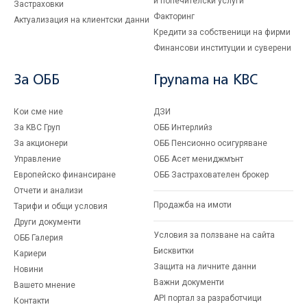
и попечителски услуги
Застраховки
Факторинг
Актуализация на клиентски данни
Кредити за собственици на фирми
Финансови институции и суверени
За ОББ
Групата на KBC
Кои сме ние
ДЗИ
За KBC Груп
ОББ Интерлийз
За акционери
ОББ Пенсионно осигуряване
Управление
ОББ Асет мениджмънт
Европейско финансиране
ОББ Застрахователен брокер
Отчети и анализи
Продажба на имоти
Тарифи и общи условия
Други документи
Условия за ползване на сайта
ОББ Галерия
Бисквитки
Кариери
Защита на личните данни
Новини
Важни документи
Вашето мнение
API портал за разработчици
Контакти