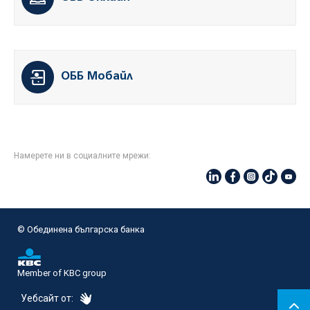
ОББ Мобайл
Намерете ни в социалните мрежи:
© Oбединена българска банка
Member of KBC group
eDesign
Уебсайт от: