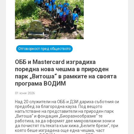
Отговорност пред обществото
ОББ и Mastercard изградиха
поредна нова чешма в природен
парк „Витоша“ в рамките на своята
програма ВОДИМ
01 юни 2026
Над 20 служители на ОББ и ДЗИ дариха съботния си
предобед за благородна кауза. Под вещото
напътстване на представители на природен парк
„Витоша“ и фондация „Биоразнообразие“ те
работиха, за да оформят две микровлажни зони и
да почистят пътеката към хижа „Белите брези“, при
която беше изградена още една чешма, част