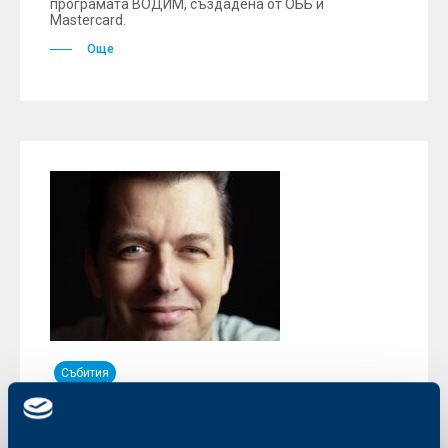
програмата ВОДИМ, създадена от ОББ и
Mastercard.
Още
Събития
Питър Ван Хес, иновационен
мениджър на КВС Group с ключова