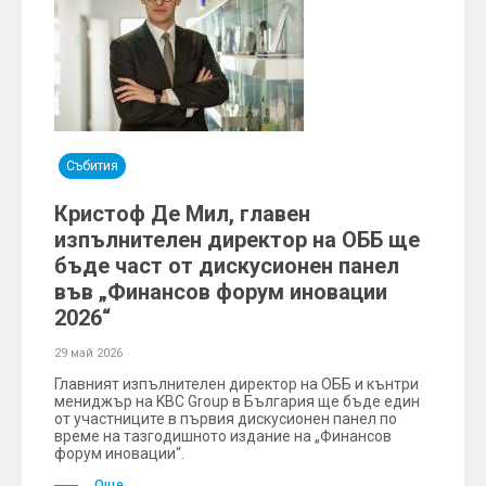
Събития
Кристоф Де Мил, главен
изпълнителен директор на ОББ ще
бъде част от дискусионен панел
във „Финансов форум иновации
2026“
29 май 2026
Главният изпълнителен директор на ОББ и кънтри
мениджър на KBC Group в България ще бъде един
от участниците в първия дискусионен панел по
време на тазгодишното издание на „Финансов
форум иновации“.
Още