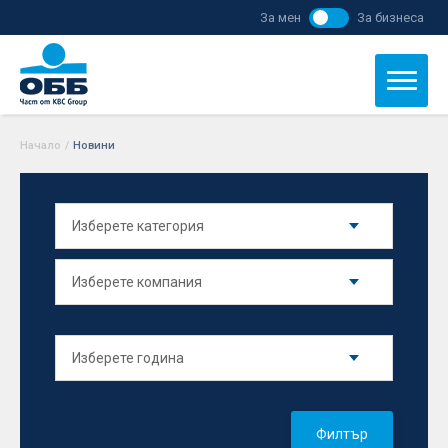
За мен
За бизнеса
Начало
/
Новини
Филтър