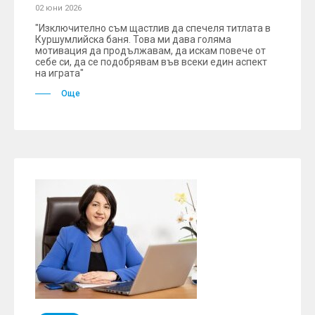
02 юни 2026
"Изключително съм щастлив да спечеля титлата в
Куршумлийска баня. Това ми дава голяма
мотивация да продължавам, да искам повече от
себе си, да се подобрявам във всеки един аспект
на играта"
Още