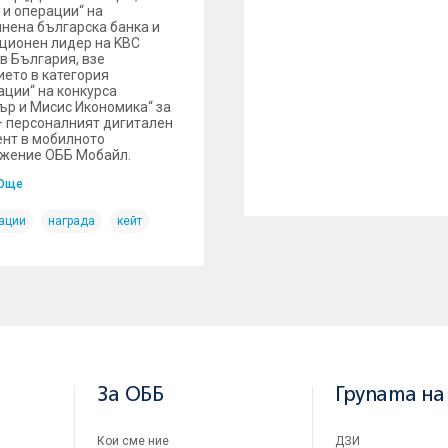
 и операции“ на
нена българска банка и
ционен лидер на KBC
 в България, взе
ието в категория
ации“ на конкурса
ър и Мисис Икономика“ за
– персоналният дигитален
ент в мобилното
жение ОББ Мобайл.
Още
ации
награда
кейт
За ОББ
Групата на
Кои сме ние
ДЗИ