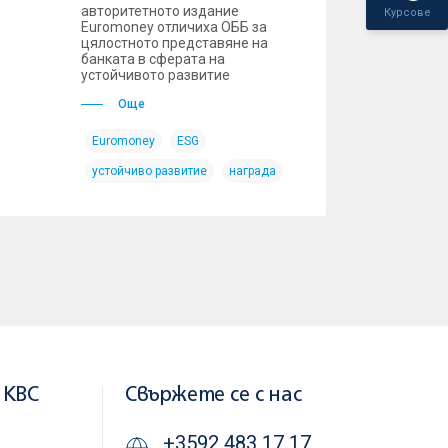
авторитетното издание
Курсове
Euromoney отличиха ОББ за
цялостното представяне на
банката в сферата на
устойчивото развитие
Още
Euromoney
ESG
устойчиво развитие
награда
 KBC
Свържете се с нас
+3592 483 17 17