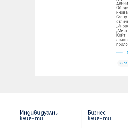
данни
Обеди
инова
Group
отлич
„Инов
„Мист
Кейт 
асист
прило
инов
Индивидуални
Бизнес
клиенти
клиенти