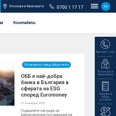
Клонове и банкомати
0700 1 17 17
EN
ия
Контакти
Връзка с нас
Отговорност пред обществото
Клонове и
банкомати
ОББ е най-добра
банка в България в
сферата на ESG
според Euromoney
Тарифи и
общи
условия
07 ноември 2023
Годишните награди за
изключителни постижения на