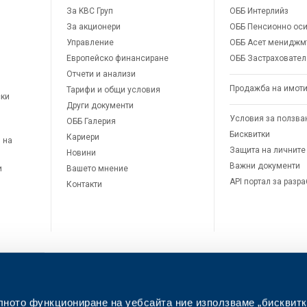
За KBC Груп
ОББ Интерлийз
За акционери
ОББ Пенсионно оси
Управление
ОББ Асет мениджм
Европейско финансиране
ОББ Застраховател
Отчети и анализи
Продажба на имот
Тарифи и общи условия
ски
Други документи
Условия за ползва
ОББ Галерия
Бисквитки
Кариери
 на
Защита на личните
Новини
Важни документи
и
Вашето мнение
API портал за разр
Контакти
лното функциониране на уебсайта ние използваме „бисквитк