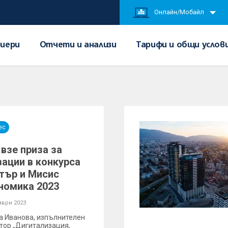
Онлайн/Мобайл
иери
Отчети и анализи
Тарифи и общи услов
ес
взе приза за
вации в конкурса
тър и Мисис
номика 2023
мври 2023
а Иванова, изпълнителен
тор „Дигитализация,