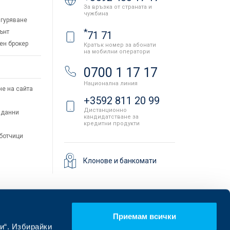
За връзка от страната и
чужбина
гуряване
*
ънт
71 71
ен брокер
Кратък номер за абонати
на мобилни оператори
и
0700 1 17 17
Национална линия
не на сайта
+3592 811 20 99
Дистанционно
 данни
кандидатстване за
кредитни продукти
аботчици
Клонове и банкомати
Приемам всички
и“. Избирайки