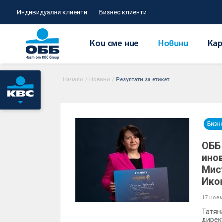
Индивидуални клиенти
Бизнес клиенти
Кои сме ние
Новини
Кар
Начало
/
Новини
/
Резултати за етикет
Бизн
ОББ 
ино
Мис
Ико
17 ное
Татян
дирек