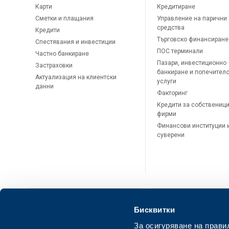
Карти
Кредитиране
Сметки и плащания
Управление на парични
средства
Кредити
Търговско финансиране
Спестявания и инвестиции
ПОС терминали
Частно банкиране
Пазари, инвестиционно
Застраховки
банкиране и попечител
Актуализация на клиентски
услуги
данни
Факторинг
Кредити за собственици
фирми
Финансови институции 
суверени
Бисквитки
За осигуряване на прави