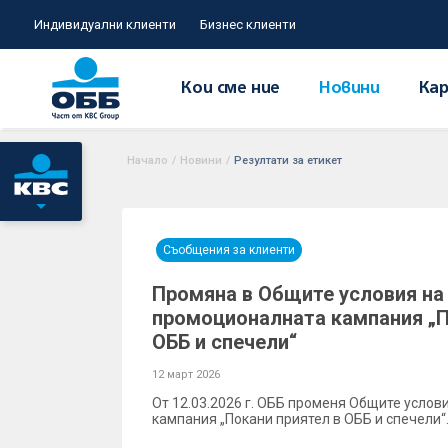
Индивидуални клиенти
Бизнес клиенти
Кои сме ние
Новини
Кар
Начало
/
Новини
/
Резултати за етикет
Съобщения за клиенти
Промяна в Общите условия на
промоционалната кампания „П
ОББ и спечели“
12 март 2026
От 12.03.2026 г. ОББ променя Общите усло
кампания „Покани приятел в ОББ и спечели“