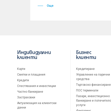
Още
Индивидуални
Бизнес
клиенти
клиенти
Карти
Кредитиране
Сметки и плащания
Управление на парични
средства
Кредити
Търговско финансиране
Спестявания и инвестиции
ПОС терминали
Частно банкиране
Пазари, инвестиционно
Застраховки
банкиране и попечител
Актуализация на клиентски
услуги
данни
Факторинг