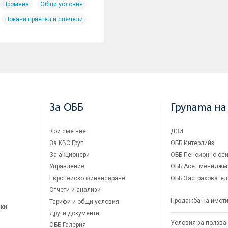
Промяна
Общи условия
Покани приятел и спечели
За ОББ
Групата на
Кои сме ние
ДЗИ
За KBC Груп
ОББ Интерлийз
За акционери
ОББ Пенсионно оси
Управление
ОББ Асет мениджм
Европейско финансиране
ОББ Застраховател
Отчети и анализи
Продажба на имот
Тарифи и общи условия
ски
Други документи
Условия за ползва
ОББ Галерия