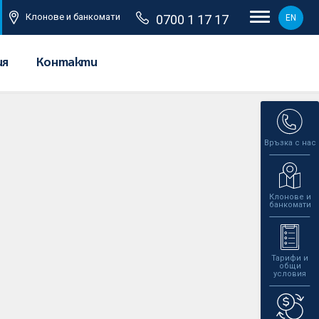
Клонове и банкомати
0700 1 17 17
EN
ия
Контакти
Връзка с нас
Клонове и
банкомати
Тарифи и
общи
условия