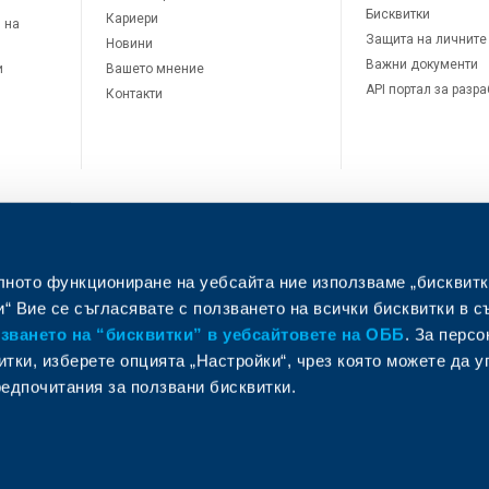
Бисквитки
Кариери
 на
Защита на личните
Новини
Важни документи
и
Вашето мнение
API портал за разр
Контакти
лното функциониране на уебсайта ние използваме „бисквитк
л
“ Вие се съгласявате с ползването на всички бисквитки в с
ването на “бисквитки” в уебсайтовете на ОББ
. За перс
итки, изберете опцията „Настройки“, чрез която можете да 
едпочитания за ползвани бисквитки.