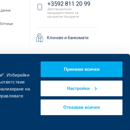
+3592 811 20 99
Дистанционно
 данни
кандидатстване за
кредитни продукти
аботчици
Клонове и банкомати
Приемам всички
и“. Избирайки
ъответствие
Настройки
онализиране на
управлявате
Намерете ни в социалните мрежи:
Отказвам всички
eDesign
Уебсайт от: