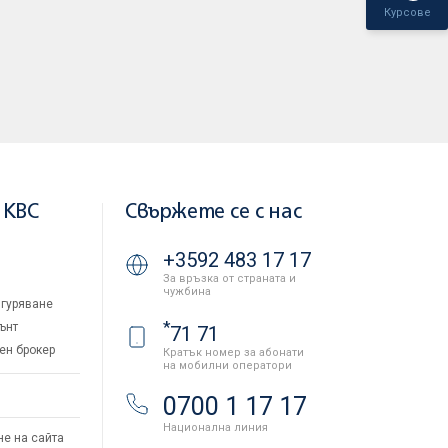
Курсове
 KBC
Свържете се с нас
+3592 483 17 17
За връзка от страната и
чужбина
гуряване
*
ънт
71 71
ен брокер
Кратък номер за абонати
на мобилни оператори
и
0700 1 17 17
Национална линия
не на сайта