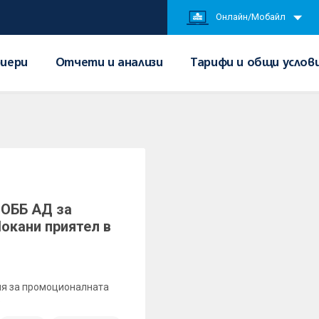
Онлайн/Мобайл
иери
Отчети и анализи
Тарифи и общи услов
 ОББ АД за
окани приятел в
вия за промоционалната
.