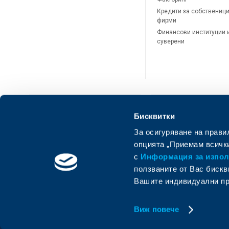
Кредити за собственици
фирми
Финансови институции 
суверени
Бисквитки
За осигуряване на прави
ОББ Онлайн
ОББ Мобай
опцията „Приемам всички
с
Информация за използ
ползваните от Вас бискв
Вашите индивидуални пр
Виж повече
© Oбединена българска банка
Member of KBC group