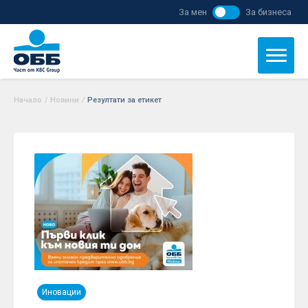
За мен
За бизнеса
Начало
/
Новини
/
Резултати за етикет
Иновации