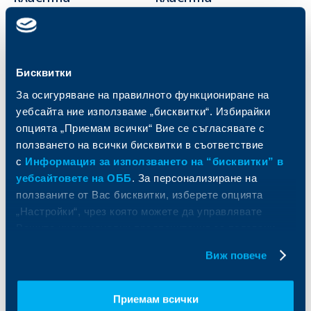
Карти
Кредитиране
Сметки и плащания
Управление на парични средства
Кредити
Търговско финансиране
Бисквитки
Спестявания и инвестиции
ПОС терминали
За осигуряване на правилното функциониране на
Частно банкиране
Пазари, инвестиционно банкиране
и попечителски услуги
Застраховки
уебсайта ние използваме „бисквитки“. Избирайки
Факторинг
Актуализация на клиентски данни
опцията „Приемам всички“ Вие се съгласявате с
Кредити за собственици на фирми
ползването на всички бисквитки в съответствие
Финансови институции и суверени
с
Информация за използването на “бисквитки” в
уебсайтовете на ОББ
. За персонализиране на
За ОББ
Групата на KBC
ползваните от Вас бисквитки, изберете опцията
„Настройки“, чрез която можете да управлявате
Кои сме ние
ДЗИ
Вашите индивидуални предпочитания за ползвани
За KBC Груп
ОББ Интерлийз
бисквитки.
За акционери
ОББ Пенсионно осигуряване
Виж повече
Управление
ОББ Асет мениджмънт
Европейско финансиране
ОББ Застрахователен брокер
Приемам всички
Отчети и анализи