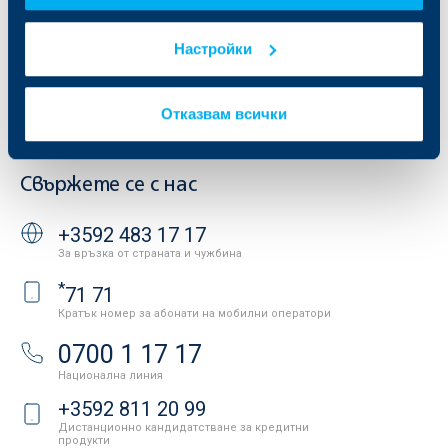
Продажба на имоти
Тарифи и общи условия
Други документи
Настройки
Условия за ползване на сайта
ОББ Галерия
Бисквитки
Кариери
Защита на личните данни
Новини
Отказвам всички
Важни документи
Вашето мнение
API портал за разработчици
Контакти
Свържете се с нас
+3592 483 17 17
За връзка от страната и чужбина
*
71 71
Кратък номер за абонати на мобилни оператори
0700 1 17 17
Национална линия
+3592 811 20 99
Дистанционно кандидатстване за кредитни
продукти