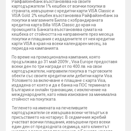
Райфайзенбанк възстановява на своите
картодържатели 1% кешбек от всички покупки в
страната, извършени с кредитни карти VISA Classic и
VISA Gold. 2% кешбек възстановява Райфайзенбанк за
покупки в магазините Билла с кобрандираната
кредитна карта Billa-VISA Classic до края на
промоцията. Банката възстановява сумата на
кешбека от стойността на направените през месеца
покупки и плащания с издаденитете от нея кредитни
карти VISA в края на всеки календарен месец, за
периода на кампанията.
По време на промоционална кампания, която
продължава до 31 май 2009г., Visa Europe предоставя
всеки ден по три награди от по 400 лв. на свои
картодържатели, направили покупка в търговските
обекти със своите кредитни или дебитни карти Visa.
Условието за включване е плащане с карта Visa,
издадена от която и да е банка на ПОС терминал в
България и онлайн транзакции, с изключение на
международните, като няма изискване за минимална
стойност на покупката.
Тегленето на имената на печелившите
картодържатели се извършва всеки четвъртък в
присъствието на нотариус. В седмичния жребий
участват всички плащания, извършени през всеки
един ден от предходната седмица, като клиентът