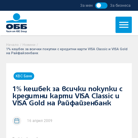
За мен
За бизнеса
Начало
/
Новини
/
1% кешбек за всички покупки с кредитни карти VISA Classic и VISA Gold
на Райфайзенбанк
KBC Банк
1% кешбек за всички покупки с
кредитни карти VISA Classic и
VISA Gold на Райфайзенбанк
16 април 2009