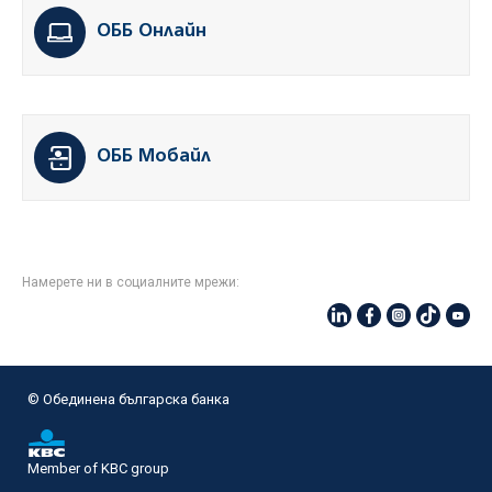
ОББ Онлайн
ОББ Мобайл
Намерете ни в социалните мрежи:
© Oбединена българска банка
Member of KBC group