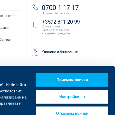
и
0700 1 17 17
Национална линия
не на сайта
+3592 811 20 99
Дистанционно
 данни
кандидатстване за
кредитни продукти
аботчици
Клонове и банкомати
Приемам всички
и“. Избирайки
ъответствие
Настройки
онализиране на
управлявате
Намерете ни в социалните мрежи:
Отказвам всички