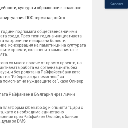
Курсове
йности, култура и образование, опазване
и виртуалния ПОС терминал, който
10 години подпомага общественозначими
ната среда. През тази година инициативата
та на хронични незаразни болести;
ние; консервация на паметници на културата
вите проекти, включени в кампанията, е
ята.
 това са много повече от просто проекти, на
 активната работа на организациите, без
аузи, и без ролята на Райфайзенбанк като
т на "Избери, за да помогнеш" са
а помогнат на нуждаещите се“, каза Оливер
упата Райфайзен в България чрез лични
платформа izberi.rbb.bg и опцията "Дари с
та, като е необходимо единствено
дарение през Райфайзен Онлайн, с банков
а дума за DMS.