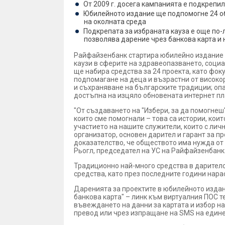
От 2009 г. досега кампанията е подкрепила
Юбилейното издание ще подпомогне 24 об
на околната среда
Подкрепата за избраната кауза е още по
позволява дарение чрез банкова карта и 
Райфайзенбанк стартира юбилейно издание н
каузи в сферите на здравеопазването, социа
ще набира средства за 24 проекта, като фок
подпомагане на деца и възрастни от високо
и съхраняване на българските традиции; оп
достъпна на изцяло обновената интернет 
"От създаването на "Избери, за да помогнеш" 
които сме помогнали – това са истории, кои
участието на нашите служители, които с лич
организатор, основен дарител и гарант за п
доказателство, че обществото има нужда от
Рьогл, председател на УС на Райфайзенбанк
Традиционно най-много средства в дарителс
средства, като през последните години нара
Даренията за проектите в юбилейното издани
банкова карта" – линк към виртуалния ПОС т
въвеждането на данни за картата и избор на
превод или чрез изпращане на SMS на единен