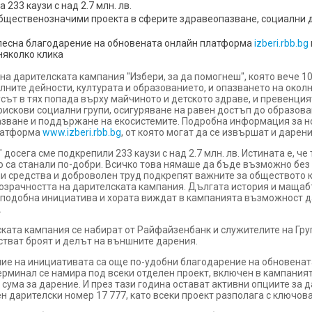
 233 каузи с над 2.7 млн. лв.
щественозначими проекта в сферите здравеопазване, социални де
-лесна благодарение на обновената онлайн платформа
izberi.rbb.bg
няколко клика
а дарителската кампания "Избери, за да помогнеш", която вече 
лните дейности, културата и образованието, и опазването на окол
усът в тях попада върху майчиното и детското здраве, и превенция
рискови социални групи, осигуряване на равен достъп до образова
азване и поддържане на екосистемите. Подробна информация за но
платформа
www.izberi.rbb.bg
, от която могат да се извършат и дарени
досега сме подкрепили 233 каузи с над 2.7 млн. лв. Истината е, че
то са станали по-добри. Всичко това нямаше да бъде възможно без
ни средства и доброволен труд подкрепят важните за обществото к
розрачността на дарителската кампания. Дългата история и мащабъ
 подобна инициатива и хората виждат в кампанията възможност д
.
ката кампания се набират от Райфайзенбанк и служителите на Гр
стват броят и делът на външните дарения.
е на инициативата са още по-удобни благодарение на обновената 
ерминал се намира под всеки отделен проект, включен в кампания
 сума за дарение. И през тази година остават активни опциите за 
 дарителски номер 17 777, като всеки проект разполага с ключов