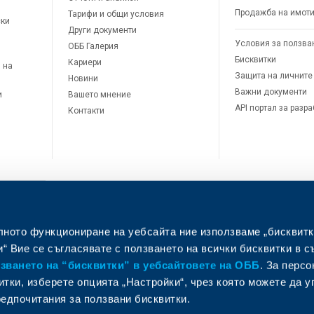
Продажба на имот
Тарифи и общи условия
ски
Други документи
Условия за ползва
ОББ Галерия
Бисквитки
Кариери
 на
Защита на личните
Новини
Важни документи
и
Вашето мнение
API портал за разр
Контакти
лното функциониране на уебсайта ние използваме „бисквитк
л
“ Вие се съгласявате с ползването на всички бисквитки в с
ването на “бисквитки” в уебсайтовете на ОББ
. За перс
итки, изберете опцията „Настройки“, чрез която можете да 
едпочитания за ползвани бисквитки.