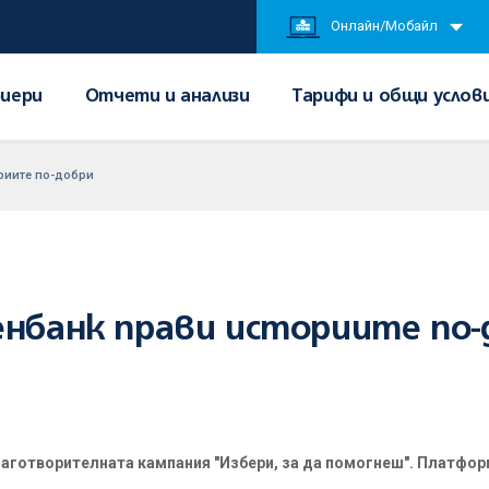
Онлайн/Мобайл
иери
Отчети и анализи
Тарифи и общи услов
риите по-добри
енбанк прави историите по-
аготворителната кампания "Избери, за да помогнеш". Платформ