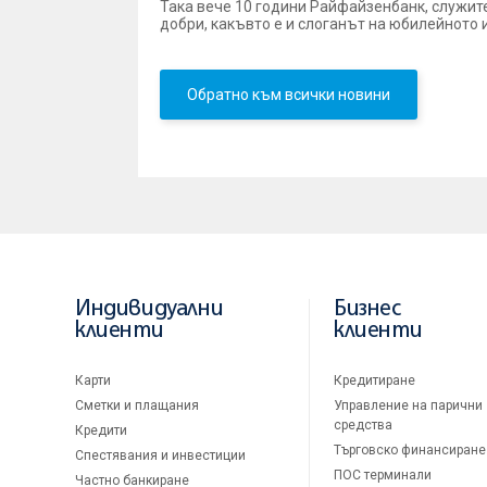
Така вече 10 години Райфайзенбанк, служит
добри, какъвто е и слоганът на юбилейното
Обратно към всички новини
Индивидуални
Бизнес
клиенти
клиенти
Карти
Кредитиране
Сметки и плащания
Управление на парични
средства
Кредити
Търговско финансиране
Спестявания и инвестиции
ПОС терминали
Частно банкиране