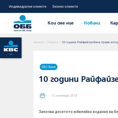
Индивидуални клиенти
Бизнес клиенти
Кои сме ние
Новини
Кар
Начало
/
Новини
/
10 години Райфайзенбанк прави исто
KBC Банк
10 години Райфайз
15 ноември 2018
Започва десетото юбилейно издание на бл