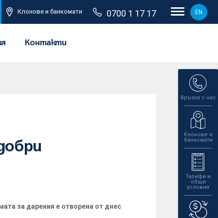
Клонове и банкомати
0700 1 17 17
EN
ия
Контакти
Връзка с нас
Клонове и
банкомати
добри
Тарифи и
общи
условия
ата за дарения е отворена от днес