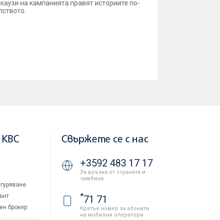
каузи на кампанията правят историите по-
лството.
 KBC
Свържете се с нас
+3592 483 17 17
За връзка от страната и
чужбина
гуряване
*
ънт
71 71
ен брокер
Кратък номер за абонати
на мобилни оператори