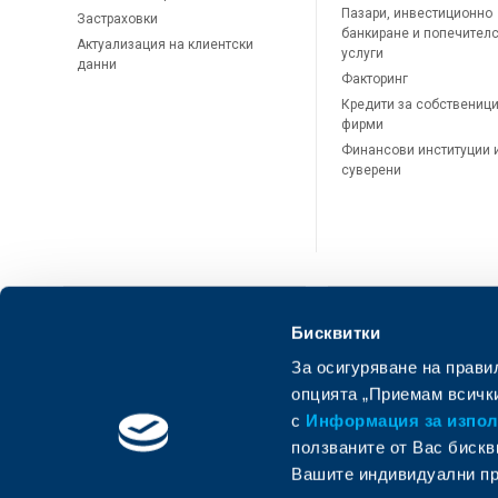
Пазари, инвестиционно
Застраховки
банкиране и попечител
Актуализация на клиентски
услуги
данни
Факторинг
Кредити за собственици
фирми
Финансови институции 
суверени
Бисквитки
За осигуряване на прави
ОББ Онлайн
ОББ Мобай
опцията „Приемам всички
с
Информация за използ
ползваните от Вас бискв
Вашите индивидуални пр