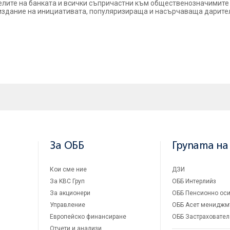
елите на банката и всички съпричастни към общественозначимите 
 издание на инициативата, популяризираща и насърчаваща дарите
За ОББ
Групата на
Кои сме ние
ДЗИ
За KBC Груп
ОББ Интерлийз
За акционери
ОББ Пенсионно оси
Управление
ОББ Асет мениджм
Европейско финансиране
ОББ Застраховател
Отчети и анализи