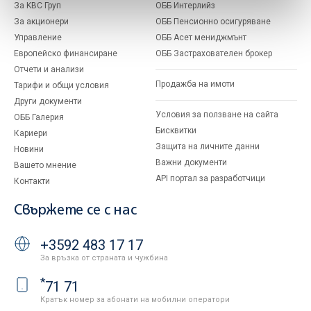
За KBC Груп
ОББ Интерлийз
За акционери
ОББ Пенсионно осигуряване
Управление
ОББ Асет мениджмънт
Европейско финансиране
ОББ Застрахователен брокер
Отчети и анализи
Продажба на имоти
Тарифи и общи условия
Други документи
Условия за ползване на сайта
ОББ Галерия
Бисквитки
Кариери
Защита на личните данни
Новини
Важни документи
Вашето мнение
API портал за разработчици
Контакти
Свържете се с нас
+3592 483 17 17
За връзка от страната и чужбина
*
71 71
Кратък номер за абонати на мобилни оператори