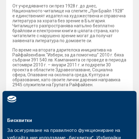
От учредяването си през 1928 г. до днес,
Националното читалище на слепите „Луи Брайл 1928”
е единственият издател на художествена и справочна
литература за хората без зрение в България.
Читалището разпространява напълно безплатно
брайлови и електронни книги в цялата страна, като
читателите с нарушено зрение могат да получат
заявената литература по домовете си.
По време на втората дарителска инициатива на
Райфайзенбанк “Избери, за да помогнеш” 2010 г. бяха
събрани 391 540 лв. Кампанията се проведе в периода
октомври 2010 г. – януари 2011 г. и подкрепи 30
проекта в областите Здравеопазване, Социална
сфера, Опазване на околната среда, Култура и
образование, като своите лични дарения направиха
2945 служители на Групата Райфайзен.
Сайтът на инициативата
www.izberi.rbb.bg
остава
активен и на него се поместват отчетите на
организациите, включени в кампанията, за това как са
изразходвали дарените средства.
Бисквитки
Обратно към всички новини
За осигуряване на правилното функциониране на
уебсайта ние използваме „бисквитки“. Избирайки