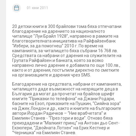
01 юни 2011
20 детски книги в 300 брайлови тома бяха отпечатани
благодарение на дарението за националното
читалище “Луи Брайл 1928”, направено в рамките на
благотворителната инициатива на Райфайзенбанк
“Избери, за да помогнеш” 2010 г. По време на
кампанията, за читалището бяха събрани 16 768 лв.
Средствата са набрани от дарения на служителите на
Групата Райфайзен и банката, която за всяко
направено лично дарение е добавила по още 100 лв.,
както и от дарения, постъпили директно по сметките
на организациите и дарения чрез SMS.
Благодарение на средствата, набрани от кампанията,
читалището даде възможност на незрящите деца в
България да могат да прочетат на брайлов шрифт
книгите “Приказки по телефона” на Джани Родари,
басните на Езоп, приказките на Пушкин, “Сияйна зора”
на Джек Лондон и др., както и книгите на българските
автори Йордан Радичков – “Ние врабчетата” и
Емилиян Станев - “През гори и води”. Отново бяха
преиздадени и “Малкият принц” на Антоан дьо Сент-
Екзюпери, “Двойната Лотхен” на Ерих Кестнер и
“Чернишка” на Емилиян Станев.