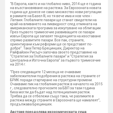
“В Европа, както и на глобално ниво, 2014 ще е година
на възстановяване на растежа. За Еврозоната новата
година ще донесе не само множество нови регулации
в рамките на Базел III, но тя вече има и нов член -
Латвия. Глобалните пазари ще станат свидетели на
край на вливането на ликвидност след отмяната на
американската програма за изкупуване на облигации.
През първото тримесечие развиващите се пазари
извън Европа ще запазят тенденцията на изоставане
спрямо развитите пазари. Все пак, страните,
ориентирани към реформи ще се представят по-
добре”. Така Петер Брециншек, Директор на
Райфайзен Рисърч започва своето представяне на
“Стратегия за Глобалните пазари” и “Стратегия за
Централна и Източна Европа” за първото тримесечие
на 2014 г.
“През следващите 12 месеца не очакваме
забележителни подобрения в растежа на страните от
БРИК поради стартиране на структурни промени.
Очакваме пик на глобалния растеж в началото на 2015
г., следователно прогнозите за БВП за тази година
биха могли да бъдат над потенциалния растеж.
Трябва да се отбележи също така, че разликите в
растежа между страните в Еврозоната ще намалеят”,
продължава Брециншек.
Австрия преодолява икономическата суша