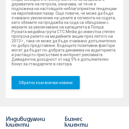
дериватите на петрола, означава, че тя не е
подложена на настоящите неблагоприятни тенденции
на европейския пазар. Още повече, че може да бъде
очаквано увеличение на цените в сегмента на содата,
като обемите на продажба на сода са обвързани с
мерките за увеличаване на капацитета в Полша.
Руската медийна група CTC Media до известна степен
пропусна ралито на медийните акции през лятото на
2013 г., така че може да бъде очаквано допълнително
по-добро представяне. Водещите позитивни фактори
могат да бъдат по-добрата динамика на аудиторията
и растящото присъствие в интернет рекламата.
Дивидентна доходност от над 5% е допълнителен
бонус за стандартите в сектора.
Обратно към всички новини
Индивидуални
Бизнес
клиенти
клиенти