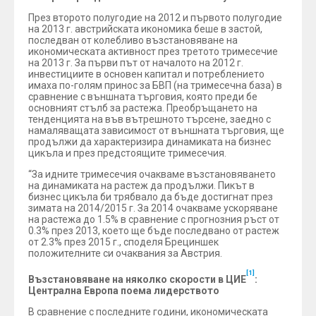
През второто полугодие на 2012 и първото полугодие
на 2013 г. австрийската икономика беше в застой,
последван от колебливо възстановяване на
икономическата активност през третото тримесечие
на 2013 г. За първи път от началото на 2012 г.
инвестициите в основен капитал и потреблението
имаха по-голям принос за БВП (на тримесечна база) в
сравнение с външната търговия, която преди бе
основният стълб за растежа. Преобръщането на
тенденцията на във вътрешното търсене, заедно с
намаляващата зависимост от външната търговия, ще
продължи да характеризира динамиката на бизнес
цикъла и през предстоящите тримесечия.
“За идните тримесечия очакваме възстановяването
на динамиката на растеж да продължи. Пикът в
бизнес цикъла би трябвало да бъде достигнат през
зимата на 2014/2015 г. За 2014 очакваме ускоряване
на растежа до 1.5% в сравнение с прогнозния ръст от
0.3% през 2013, което ще бъде последвано от растеж
от 2.3% през 2015 г., споделя Брециншек
положителните си очаквания за Австрия.
[1]
Възстановяване на няколко скорости в ЦИЕ
:
Централна Европа поема лидерството
В сравнение с последните години, икономическата