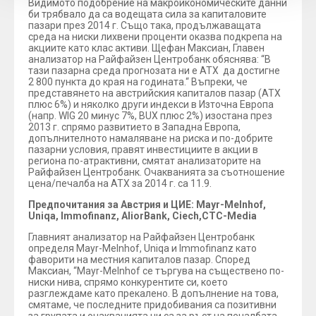
Видимото подобрение на макроикономическите данни
би трябвало да са водещата сила за капиталовите
пазари през 2014 г. Също така, продължаващата
среда на ниски лихвени проценти оказва подкрепа на
акциите като клас активи. Щефан Максиан, Главен
анализатор на Райфайзен Центробанк обяснява: “В
тази пазарна среда прогнозата ни е ATX да достигне
2 800 пункта до края на годината.“ Въпреки, че
представянето на австрийския капиталов пазар (ATX
плюс 6%) и няколко други индекси в Източна Европа
(напр. WIG 20 минус 7%, BUX плюс 2%) изостана през
2013 г. спрямо развитието в Западна Европа,
допълнителното намаляване на риска и по-добрите
пазарни условия, правят инвестициите в акции в
региона по-атрактивни, смятат анализаторите на
Райфайзен Центробанк. Очакванията за съотношение
цена/печалба на ATX за 2014 г. са 11.9.
Предпочитания за Австрия и ЦИЕ
:
Mayr
-
Melnhof
,
Uniqa
,
Immofinanz
,
Alior
Bank
,
Ciech
,
CTC
-
Media
Главният анализатор на Райфайзен Центробанк
определя Mayr-Melnhof, Uniqa и Immofinanz като
фаворити на местния капиталов пазар. Според
Максиан, “Mayr-Melnhof се търгува на съществено по-
ниски нива, спрямо конкурентите си, което
разглеждаме като прекалено. В допълнение на това,
смятаме, че последните придобивания са позитивни
за групата и очакванията ни са за ръст на печалбата