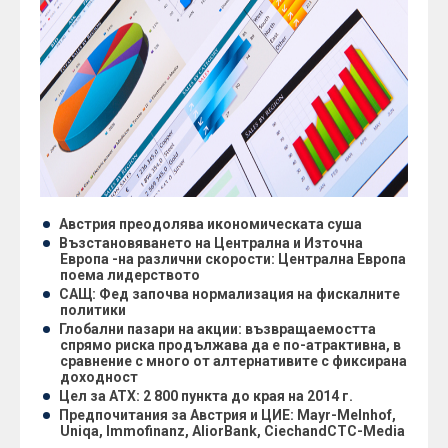
Австрия преодолява икономическата суша
Възстановяването на Централна и Източна
Европа
-
на различни скорости: Централна Европа
поема лидерството
САЩ
:
Фед започва нормализация на фискалните
политики
Глобални пазари на акции
:
възвращаемостта
спрямо риска продължава да е по-атрактивна, в
сравнение с много от алтернативите с фиксирана
доходност
Цел за
ATX
: 2
800
пункта до края на
2014
г.
Предпочитания за Австрия и ЦИЕ
:
Mayr
-
Melnhof
,
Uniqa
,
Immofinanz
,
Alior
Bank
,
Ciech
and
CTC
-
Media