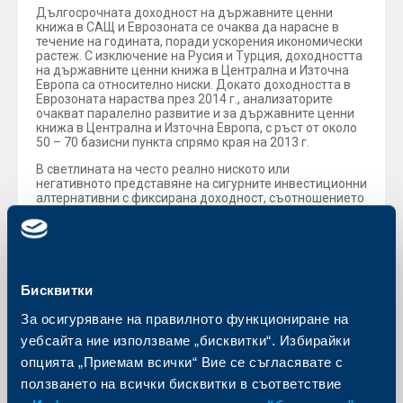
Дългосрочната доходност на държавните ценни
книжа в САЩ и Еврозоната се очаква да нарасне в
течение на годината, поради ускорения икономически
растеж. С изключение на Русия и Турция, доходността
на държавните ценни книжа в Централна и Източна
Европа са относително ниски. Докато доходността в
Еврозоната нараства през 2014 г., анализаторите
очакват паралелно развитие и за държавните ценни
книжа в Централна и Източна Европа, с ръст от около
50 – 70 базисни пункта спрямо края на 2013 г.
В светлината на често реално ниското или
негативното представяне на сигурните инвестиционни
алтернативни с фиксирана доходност, съотношението
спрямо възвращаемостта на риска при глобалните
акции изглежда балансирано, дори спрямо
очакванията ни за съживяване на производството и
умереното ускорение на растежа на приходите през
2014 г. Изтощението при цикъла на приходите
ограничава потенциала за цените на акциите в САЩ, а
Бисквитки
по отношение на европейските акции препоръката е
“купувай”. Положително влияние оказват
За осигуряване на правилното функциониране на
продължаващата стабилизация на растежа в Европа,
уебсайта ние използваме „бисквитки“. Избирайки
перспективата за увеличаваща се доходност и
спредове, умерените оценки и липсата на
опцията „Приемам всички“ Вие се съгласявате с
инвестиционни алтернативи с висока доходност.
ползването на всички бисквитки в съответствие
За региона на Централна и Източна Европа,