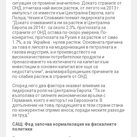
ситуация се промени значително. Докато страните от
ОНД отчитаха най-висок растеж, от лятото на 2013 г.
импулсът се измести към Централна Европа, като
Полша, Чехия и Словакия поемат лидерската роля.
“Докато очакванията ни за растеж в Централна
Европа за 2014 г. са около 2.3%, прогнозата за
страните от ОНД остава по-скоро умерена. По-
конкретно, прогнозата за Русия е за растеж от само
1.7%, а за Украйна - нулев растеж. Основната причина
за това е липсата на модернизация в петролната и
газова индустрия, а и производството на
висококачествени потребителски продукти и
пренасочването на изтичането на капитал към
инвестиции в основен капитал все още са
недостатъчни”, анализира Брециншек причините за
по-слабия растеж в страните от ОНД.
Според него два фактора оказват влияния за
лидерската роля на Централна Европа: ”Тя се
възползва от силните икономически връзки с
Германия, която е моторът на Еврозоната. В
допълнение на това, продукцията в тези страни стана
по-конкурентни спрямо вноса, поради ниските разходи
за труд.”
САЩ:
Фед започва нормализация на фискалните
политики