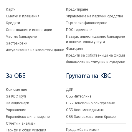
Карти
Кредитиране
Сметки и плащания
Управление на парични средства
Кредити
Търговско финансиране
Спестявания и инвестиции
ПОС терминали
Частно банкиране
Пазари, инвестиционно банкиране
и попечителски услуги
Застраховки
Факторинг
Актуализация на клиентски данни
Кредити за собственици на фирми
Финансови институции и суверени
За ОББ
Групата на KBC
Кои сме ние
ДЗИ
За KBC Груп
ОББ Интерлийз
За акционери
ОББ Пенсионно осигуряване
Управление
ОББ Асет мениджмънт
Европейско финансиране
ОББ Застрахователен брокер
Отчети и анализи
Продажба на имоти
Тарифи и общи условия