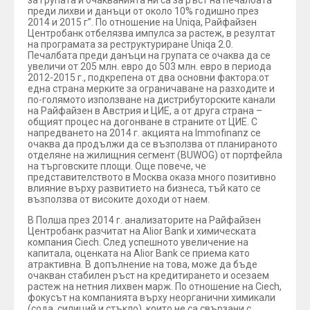
преди лихви и данъци от около 10% годишно през
2014 и 2015 г”. По отношение на Uniqa, Райфайзен
Центробанк отбелязва импулса за растеж, в резултат
на програмата за реструктуриране Uniqa 2.0.
Печалбата преди данъци на групата се очаква да се
увеличи от 205 млн. евро до 503 млн. евро в периода
2012-2015 г., подкрепена от два основни фактора:от
една страна мерките за ограничаване на разходите и
по-голямото използване на дистрибуторските канали
на Райфайзен в Австрия и ЦИЕ, а от друга страна –
общият процес на догонване в страните от ЦИЕ. С
напредването на 2014 г. акцията на Immofinanz се
очаква да продължи да се възползва от планираното
отделяне на жилищния сегмент (BUWOG) от портфейла
на търговските площи. Още повече, че
представителството в Москва оказа много позитивно
влияние върху развитието на бизнеса, тъй като се
възползва от високите доходи от наем.
В Полша през 2014 г. анализаторите на Райфайзен
Центробанк разчитат на Alior Bank и химическата
компания Ciech. След успешното увеличение на
капитала, оценката на Alior Bank се приема като
атрактивна. В допълнение на това, може да бъде
очакван стабилен ръст на кредитирането и осезаем
растеж на нетния лихвен марж. По отношение на Ciech,
фокусът на компанията върху неорганични химикали
(сода, силиций и стъкло), които не са свързани с