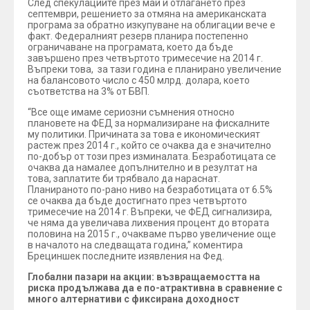
След спекулациите през май и отлагането през
септември, решението за отмяна на американската
програма за обратно изкупуване на облигации вече е
факт. Федералният резерв планира постепенно
ограничаване на програмата, което да бъде
завършено през четвъртото тримесечие на 2014 г.
Въпреки това, за тази година е планирано увеличение
на балансовото число с 450 млрд. долара, което
съответства на 3% от БВП.
“Все още имаме сериозни съмнения относно
плановете на ФЕД за нормализиране на фискалните
му политики. Причината за това е икономическият
растеж през 2014 г., който се очаква да е значително
по-добър от този през изминалата. Безработицата се
очаква да намалее допълнително и в резултат на
това, заплатите би трябвало да нараснат.
Планираното по-рано ниво на безработицата от 6.5%
се очаква да бъде достигнато през четвъртото
тримесечие на 2014 г. Въпреки, че ФЕД сигнализира,
че няма да увеличава лихвения процент до втората
половина на 2015 г., очакваме първо увеличение още
в началото на следващата година,” коментира
Брециншек последните изявления на Фед.
Глобални пазари на акции
:
възвращаемостта на
риска продължава да е по-атрактивна в сравнение с
много алтернативи с фиксирана доходност