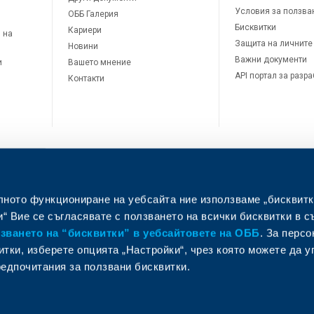
Условия за ползва
ОББ Галерия
Бисквитки
Кариери
 на
Защита на личните
Новини
Важни документи
и
Вашето мнение
API портал за разр
Контакти
лното функциониране на уебсайта ние използваме „бисквитк
л
“ Вие се съгласявате с ползването на всички бисквитки в с
ването на “бисквитки” в уебсайтовете на ОББ
. За перс
итки, изберете опцията „Настройки“, чрез която можете да 
едпочитания за ползвани бисквитки.