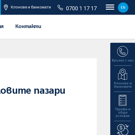
Клонове и банкомати
0700 1 17 17
EN
ия
Контакти
Връзка с нас
Клонове и
банкомати
ловите пазари
Тарифи и
общи
условия