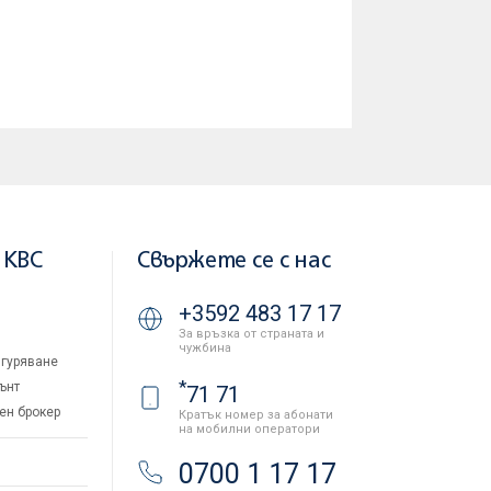
 KBC
Свържете се с нас
+3592 483 17 17
За връзка от страната и
чужбина
гуряване
*
ънт
71 71
ен брокер
Кратък номер за абонати
на мобилни оператори
и
0700 1 17 17