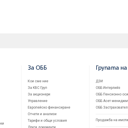
За ОББ
Групата на
Кои сме ние
ДЗИ
За KBC Груп
ОББ Интерлийз
За акционери
ОББ Пенсионно оси
Управление
ОББ Асет мениджм
Европейско финансиране
ОББ Застраховател
Отчети и анализи
Продажба на имот
Тарифи и общи условия
ски
Други документи