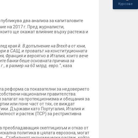
Курсове
 публикува два анализа за капиталовите
чие на 2017 г. Пред журналисти,
които ще окажат влияние върху растежа и
ед края й. В допълнение на Brexit-а от юни,
ори в САЩ, и провалът на конституционната
я, Франция и вероятно в Италия, които вече
ите банки беше основната причина за
., в размер на 60 млрд. евро.
“, каза
ата реформа са показателни за недоверието
 собствени национални правителства.
л залагат на протекционизма и обещания за
ртии или поне част от тях, се виждат
тики. Държави като Португалия, Италия и
билност и растеж (ПСР) за рестриктивна
 на преобладаващия скептицизъм и отказ от
искална политика в цялата еврозона, могат
и. „Стабилният икономически растеж, който