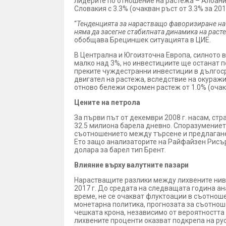
лидерите по отношение на растежа – Албания, 
Словакия с 3.3% (очакван ръст от 3.3% за 2016
“
Тенденцията за нарастващо фаворизиране на 
няма да засегне стабилната динамика на расте
обобщава Брециншек ситуацията в ЦИЕ.
В Централна и Югоизточна Европа, силното 
малко над 3%, но инвестициите ще останат п
преките чуждестранни инвестиции в дългос
двигател на растежа, вследствие на окуражи
отново бележи скромен растеж от 1.0% (очакван
Цените на петрола
За първи път от декември 2008 г. насам, ст
32.5 милиона барела дневно. Споразумението 
съотношението между търсене и предлагане 
Ето защо анализаторите на Райфайзен Рисърч
долара за барел тип Брент.
Влияние върху валутните пазари
Нарастващите разлики между лихвените нива
2017 г. До средата на следващата година а
време, не се очакват флуктоации в съотнош
монетарна политика, прогнозата за съотнош
чешката крона, независимо от вероятността 
лихвените проценти оказват подкрепа на рус