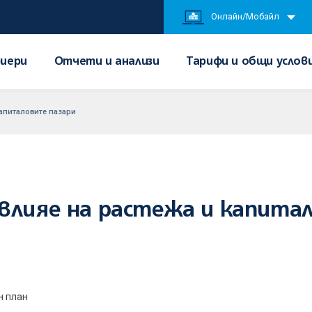
Онлайн/Мобайл
иери
Отчети и анализи
Тарифи и общи услов
капиталовите пазари
влияе на растежа и капита
н план