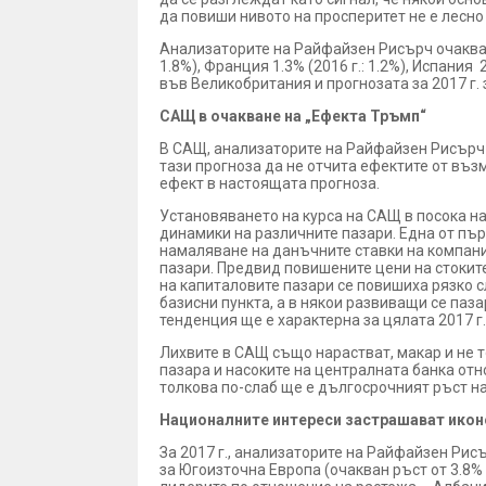
да повиши нивото на просперитет не е лесн
Анализаторите на Райфайзен Рисърч очакват ръ
1.8%), Франция 1.3% (2016 г.: 1.2%), Испания 
във Великобритания и прогнозата за 2017 г. з
САЩ в очакване на „Ефекта Тръмп“
В САЩ, анализаторите на Райфайзен Рисърч оч
тази прогноза да не отчита ефектите от въ
ефект в настоящата прогноза.
Установяването на курса на САЩ в посока н
динамики на различните пазари. Една от пъ
намаляване на данъчните ставки на компани
пазари. Предвид повишените цени на стокит
на капиталовите пазари се повишиха рязко сл
базисни пункта, а в някои развиващи се паз
тенденция ще е характерна за цялата 2017 г.
Лихвите в САЩ също нарастват, макар и не 
пазара и насоките на централната банка отн
толкова по-слаб ще е дългосрочният ръст н
Националните интереси застрашават икон
За 2017 г., анализаторите на Райфайзен Рисъ
за Югоизточна Европа (очакван ръст от 3.8% з