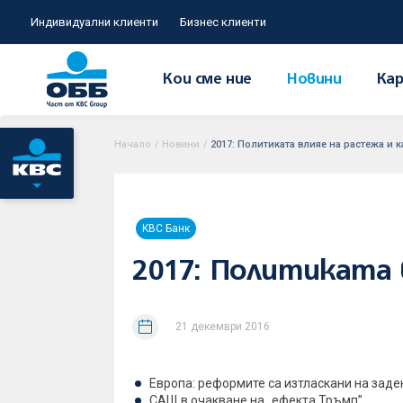
Индивидуални клиенти
Бизнес клиенти
Кои сме ние
Новини
Кар
Начало
/
Новини
/
2017: Политиката влияе на растежа и 
KBC Банк
2017: Политиката 
21 декември 2016
Европа: реформите са изтласкани на заде
САЩ в очакване на „ефекта Тръмп”