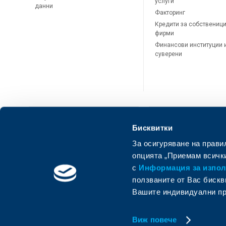
услуги
данни
Факторинг
Кредити за собственици
фирми
Финансови институции 
суверени
Бисквитки
За осигуряване на прави
ОББ Онлайн
ОББ Мобай
опцията „Приемам всички
с
Информация за използ
ползваните от Вас бискв
Вашите индивидуални пр
Виж повече
© Oбединена българска банка
Member of KBC group