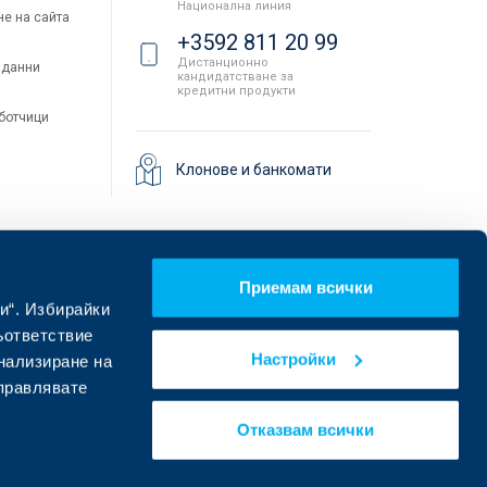
Национална линия
не на сайта
+3592 811 20 99
Дистанционно
 данни
кандидатстване за
кредитни продукти
аботчици
Клонове и банкомати
Приемам всички
и“. Избирайки
ъответствие
Настройки
онализиране на
управлявате
Намерете ни в социалните мрежи:
Отказвам всички
eDesign
Уебсайт от: