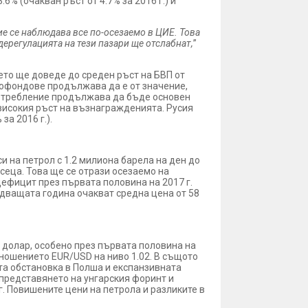
6% (очакван ръст от 4.7% за 2016 г.) и
е се наблюдава все по-осезаемо в ЦИЕ. Това
дерегулацията на тези пазари ще отслабнат,
”
ето ще доведе до среден ръст на БВП от
врофондове продължава да е от значение,
потребление продължава да бъде основен
 високия ръст на възнагражденията. Русия
за 2016 г.).
и на петрол с 1.2 милиона барела на ден до
есеца. Това ще се отрази осезаемо на
ефицит през първата половина на 2017 г.
едващата година очакват средна цена от 58
 долар, особено през първата половина на
ношението EUR/USD на ниво 1.02. В същото
та обстановка в Полша и експанзивната
 представянето на унгарския форинт и
. Повишените цени на петрола и разликите в