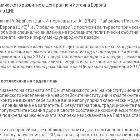
ическото развитие в Централна и Източна Европа
ж в ЦИЕ
ено на Райфайзен Банк Интернешънъл АГ (РБИ) - Райфайзен Рисърч
1
 Европа (ЦИЕ)
и „Глобални пазари“, с прогнози за първото тримесе
обърна специално внимание на последните политически събития, 
озоната, както и върху международните пазари.
 политическите изненади, които ще оставят своя отпечатък и далеч сл
вите пазари ще окажат и неочакваният изход от президентските изб
декември. През 2017 г. предстоят важни избори в Холандия, Германи
лостния инвестиционен климат. Недостигът на капитал на италианск
ката на количествено разхлабване на ЕЦБ до края на декември 2017 г
 изтласкани на заден план
злизането на страната от ЕС и италианското „не“ на конституционн
ропейското население към европейските институции и към техните
 които не виждат себе си във вече непопулярния класически моде
 и повишаване на заплатите. В резултат на това, традиционните па
популистките искания дори в своите собствени икономически поли
 подкрепа на икономиката, въпреки изискванията на Пакта за ста
но и на европейско, се наблюдават опити да за противопоставяне
 срещу нарушения на ПСР, както и търсенето на по-експанзивна ф
овни страни от еврозоната може да увеличат държавните си разход