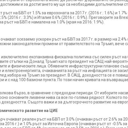
о достижим и за достигането му ще са необходими допълнителни с
ст на БВП от 1.5% за еврозоната за 2017 г. (2016 г.: 1.6%) и 1.7% 
2.5% (2016 г.: 3.3%) и Италия 0.6% (2016 г.: 0.9%). Преговорите за B
а ръст на БВП е намалена на 1.0% (края на 2016: 1.9%).
акват осезаемо ускорен ръст на БВП за 2017 г. в размер на 2.4% (о
зможни законодателни промени от правителството на Тръмп, вече 
а изключително експанзивна фискална политика със силен ръст н
рвите стъпки на Доналд Тръмп като президент на САЩ най-вероят
ите и физическите лица. Обявените инфраструктурни планове същ
е и електроенергията, очакванията за ръст на инфлацията се заси
ед избора на Тръмп за президент. В САЩ, доходността се е повишил
ари и с над 100 базисни пункта. По този начин кривата на възвращ
толкова бързо, в сравнение с предходни периоди. От изборите на
осно основните лихвени нива са все по-голяма рядкост. Колкото по
а доходността. Същото важи и за дългосрочното развитие на европ
омическото развитие на ЦИЕ
рч очакват реален ръст на БВП от 3.0% (очакван ръст от 2.6% за 20
а 2016 г.) и 1.0% ръст за Източна Европа (очакван ръст от -0.5% з