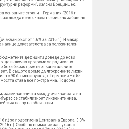
труктурни реформи“, изясни Брециншек.
за основните страни – Германия (2016 г.:
rexit изглежда вече оказват сериозно забавяне
чакван ръст от 1.6% за 2016 г.). И макар
са налице доказателства за положителен
а бюджетните дефицити доведе до нови
но ще включва програма за радикално
о бяха бързо приети от капиталовите
лват. В същото време дългосрочните лихви
а с 90 базисни пункта, в Германия – с 55
аемостта става все по-стръмна. Подобна
сам, разминаванията между очакванията на
-бързо се стабилизират лихвените нива,
ейския пазар на облигации.
16 г.) за подрегиона Централна Европа, 3.3%
а 2016 г.). Особено внимание заслужават