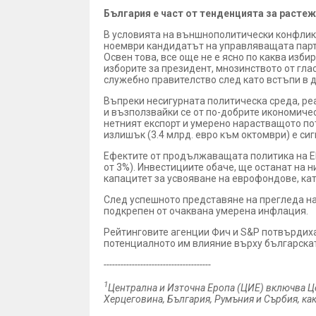
България е част от тенденцията за растеж
В условията на външнополитически конфликт
ноември кандидатът на управляващата парти
Освен това, все още не е ясно по каква изб
изборите за президент, мнозинството от гл
служебно правителство след като встъпи в д
Въпреки несигурната политическа среда, реа
и възползвайки се от по-добрите икономическ
нетният експорт и умерено нарастващото по
излишък (3.4 млрд. евро към октомври) е си
Ефектите от продължаващата политика на ЕЦ
от 3%). Инвестициите обаче, ще останат на
капацитет за усвояване на еврофондове, кат
След успешното представяне на прегледа на к
подкрепен от очаквана умерена инфлация.
Рейтинговите агенции Фич и S&P потвърдиха
потенциалното им влияние върху българска
--------------------------------------
1
Централна и Източна Еропа (ЦИЕ) включва Це
Херцеговина, България, Румъния и Сърбия, как