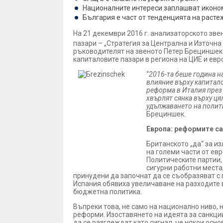
Националните интереси заплашват иконом
България е част от тенденцията на расте
На 21 декември 2016 г. анализаторското зв
пазари – „Стратегия за Централна и Източна
ръководителят на звеното Петер Брециншек 
капиталовите пазари в региона на ЦИЕ и евр
“
2016-та беше година на
влияние върху капитало
реформа в Италия през 
хвърлят сянка върху ця
удължаването на полити
Брециншек.
Европа: реформите са
Британското „да“ за и
на големи части от ев
Политическите партии,
сигурни работни места,
принудени да започнат да се съобразяват с 
Испания обявиха увеличаване на разходите в
бюджетна политика.
Въпреки това, не само на национално ниво, 
реформи. Изоставянето на идеята за санкции
да се разглеждат като сигнал, че някои осн