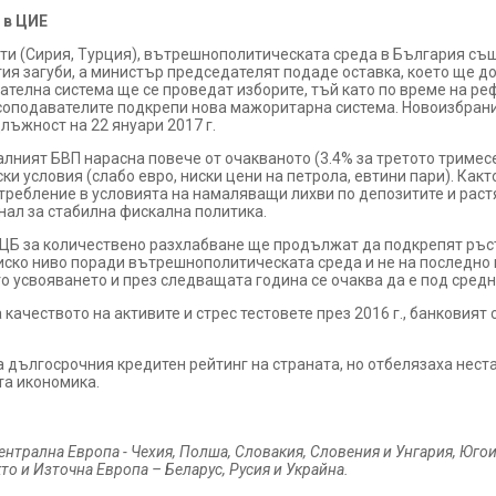
 в ЦИЕ
и (Сирия, Турция), вътрешнополитическата среда в България също
я загуби, а министър председателят подаде оставка, което ще д
ирателна система ще се проведат изборите, тъй като по време на р
асоподавателите подкрепи нова мажоритарна система. Новоизбрани
лъжност на 22 януари 2017 г.
лният БВП нарасна повече от очакваното (3.4% за третото тримесе
и условия (слабо евро, ниски цени на петрола, евтини пари). Какт
требление в условията на намаляващи лихви по депозитите и раст
гнал за стабилна фискална политика.
Б за количествено разхлабване ще продължат да подкрепят ръста 
 ниско ниво поради вътрешнополитическата среда и не на последн
о усвояването и през следващата година се очаква да е под средн
ачеството на активите и стрес тестовете през 2016 г., банковият се
 дългосрочния кредитен рейтинг на страната, но отбелязаха нест
та икономика.
нтрална Европа - Чехия, Полша, Словакия, Словения и Унгария, Югои
то и Източна Европа – Беларус, Русия и Украйна.