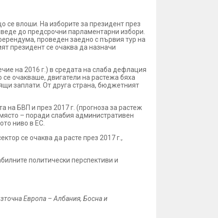
 се влоши. На изборите за президент през
оведе до предсрочни парламентарни избори.
еферендума, проведен заедно с първия тур на
ят президент се очаква да назначи
чие на 2016 г.) в средата на слаба дефлация
о се очакваше, двигатели на растежа бяха
ящи заплати. От друга страна, бюджетният
на БВП и през 2017 г. (прогноза за растеж
о място – поради слабия административен
ото ниво в ЕС.
ктор се очаква да расте през 2017 г.,
абилните политически перспективи и
зточна Европа – Албания, Босна и