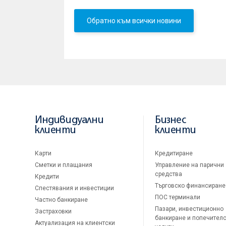
Обратно към всички новини
Индивидуални
Бизнес
клиенти
клиенти
Карти
Кредитиране
Сметки и плащания
Управление на парични
средства
Кредити
Търговско финансиране
Спестявания и инвестиции
ПОС терминали
Частно банкиране
Пазари, инвестиционно
Застраховки
банкиране и попечител
Актуализация на клиентски