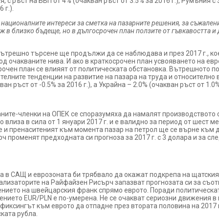
с ръст на БВП от 4% (очакван ръст от 3.5% за 2016 г.), Румъния с 3.
 г.).
националните интереси за сметка на пазарните решения, за съжалени
ж в близко бъдеще, но в дългосрочен план ползите от гъвкавостта и 
вътрешно търсене ще продължи да се наблюдава и през 2017 г., ко
од очакваните нива. И ако в краткосрочен план усвояването на е
рочен план се влияят от политическата обстановка. Вътрешното 
телните тенденции на развитие на пазара на труда и относително
 ръст от -0.5% за 2016 г.), а Украйна – 2.0% (очакван ръст от 1.0% 
раните-членки на ОПЕК се споразумяха да намалят производството с
влиза в сила от 1 януари 2017 г. и е валидно за период от шест м
и пренаситеният към момента пазар на петрол ще се върне към д
 променят предходната си прогноза за 2017 г. с 3 долара и за сл
 в САЩ и еврозоната би трябвало да окажат подкрепа на щатския
нализаторите на Райфайзен Рисърч запазват прогнозата си за съот
ението на швейцарския франк спрямо еврото. Поради политическа
ението EUR/PLN е по-умерена. Не се очакват сериозни движения в
фиксингът към еврото да отпадне през втората половина на 2017 г
ката рубла.