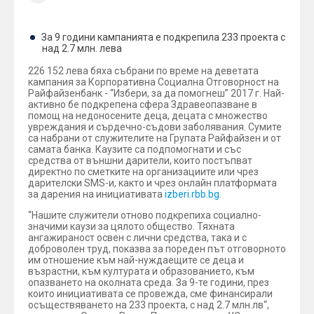
За 9 години кампанията е подкрепила 233 проекта с
над 2.7 млн. лева
226 152 лева бяха събрани по време на деветата
кампания за Корпоративна Социална Отговорност на
Райфайзенбанк - “Избери, за да помогнеш” 2017 г. Най-
активно бе подкрепена сфера Здравеопазване в
помощ на недоносените деца, децата с множество
увреждания и сърдечно-съдови заболявания. Сумите
са набрани от служителите на Групата Райфайзен и от
самата банка. Каузите са подпомогнати и със
средства от външни дарители, които постъпват
директно по сметките на организациите или чрез
дарителски SMS-и, както и чрез онлайн платформата
за дарения на инициативата
izberi.rbb.bg
.
“Нашите служители отново подкрепиха социално-
значими каузи за цялото общество. Тяхната
ангажираност освен с лични средства, така и с
доброволен труд, показва за пореден път отговорното
им отношение към най-нуждаещите се деца и
възрастни, към културата и образованието, към
опазването на околната среда. За 9-те години, през
които инициативата се провежда, сме финансирали
осъществяването на 233 проекта, с над 2.7 млн.лв“,