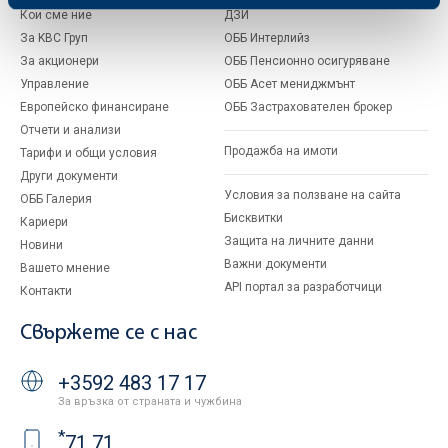
Кои сме ние
ДЗИ
За KBC Груп
ОББ Интерлийз
За акционери
ОББ Пенсионно осигуряване
Управление
ОББ Асет мениджмънт
Европейско финансиране
ОББ Застрахователен брокер
Отчети и анализи
Продажба на имоти
Тарифи и общи условия
Други документи
Условия за ползване на сайта
ОББ Галерия
Бисквитки
Кариери
Защита на личните данни
Новини
Важни документи
Вашето мнение
API портал за разработчици
Контакти
Свържете се с нас
+3592 483 17 17
За връзка от страната и чужбина
*
71 71