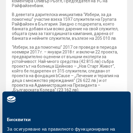
коментира Оливър Рьогл, Председател на УС на
Райфайзенбанк.
В деветата дарителска инициатива “Избери, за да
помогнеш” участие взеха 1597 служители на Групата
Райфайзен в България. Заедно с подкрепата, която
банката добавя към всяко дарение на свой служител,
общата сума за тазгодишната кампания, дарена от
банката и нейните служители, възлезе на 205 010 лв.
“Избери, за да помогнеш” 2017 се проведе в периода
ноември 2017 г. – януари 2018 г. и включи 22 проекта,
предварително оценени от външни експерти за
устойчивост. Най-много средства (42 815 лв) събра
проектът на болница Щейново – „Нов Старт Живот“,
който бе подкрепен от 315 служители, следван от
проекта на фондация bCause – „Лечение и терапия на
деца с множество увреждания“ (26 622 лв.) и от
проекта на Администрация на Президента –
„Българската Коледа“ (23 162 лв).
Сайтът на инициативата
izberi.rbb.bg
остава активен и
на него ще се публикуват отчетите на организациите,
включени в кампанията, за това как са изразходвали
дарените средства.
Бисквитки
За осигуряване на правилното функциониране на
Обратно към всички новини