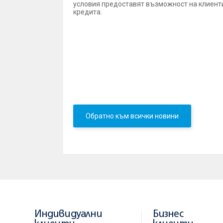
условия предоставят възможност на клиентит
кредита.
Банката предлага ипотечни кредити за пок
лева и годишна лихва в лева 8,5%, а в евро
Обединена българска банка. Друг продукт, 
възможност не само да ремонтират, но и да
евро или 200 000 лева и годишна лихва в ле
Повече информация за условията по ипотеч
17 в Център за обслужване на клиенти на 
Обратно към всички новини
Индивидуални
Бизнес