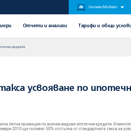
Онлайн/Мобайл
иери
Отчети и анализи
Тарифи и общи услов
потечни кредити
такса усвояване по ипотеч
лна лятна промоция по всички видове ипотечни кредити. Клиентите
тември 2010 ще ползват 50% отстъпка от стандартната такса за ус