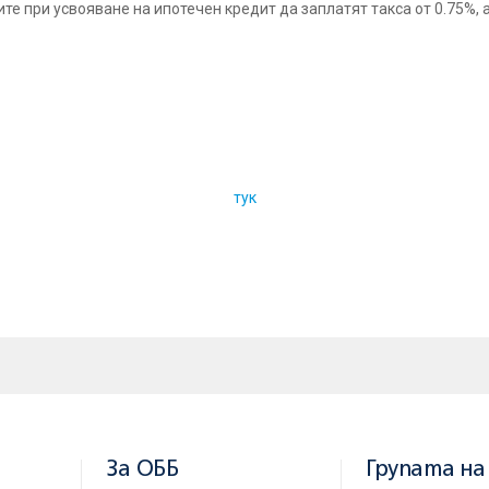
е при усвояване на ипотечен кредит да заплатят такса от 0.75%, а
упка на жилищен имот при максимален срок до 35 години и макси
 – 7,5% за клиенти с превод на работна заплата и регистрация за
който е на пазара от месец май e ипотечният кредит за ремонт и 
 обзаведат своето жилище при максимален срок на кредита до 20
ва 9,5%, а в евро – 8,5%.
ните кредити може да бъде получена във всеки клон на Обединен
Обединена българска банка или
.
тук
За ОББ
Групата на