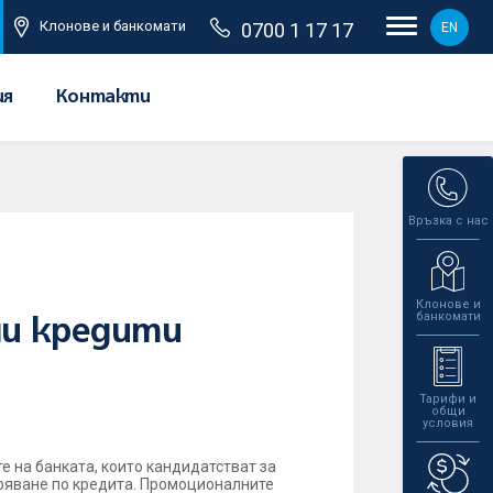
Клонове и банкомати
0700 1 17 17
EN
ия
Контакти
Връзка с нас
Клонове и
банкомати
ни кредити
Тарифи и
общи
условия
 на банката, които кандидатстват за
вояване по кредита. Промоционалните