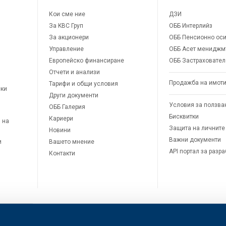
Кои сме ние
ДЗИ
За KBC Груп
ОББ Интерлийз
За акционери
ОББ Пенсионно оси
Управление
ОББ Асет мениджм
Европейско финансиране
ОББ Застраховател
Отчети и анализи
Продажба на имот
Тарифи и общи условия
ски
Други документи
Условия за ползва
ОББ Галерия
Бисквитки
Кариери
 на
Защита на личните
Новини
Важни документи
и
Вашето мнение
API портал за разр
Контакти