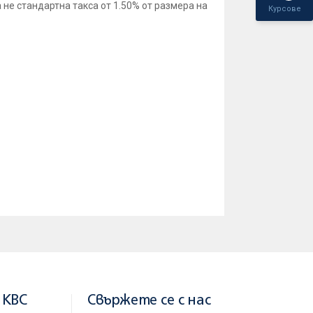
 не стандартна такса от 1.50% от размера на
Курсове
мален размер до 250 000 евро или 500 000
 услугата заплащане на битови сметки в
обзавеждане, с който клиентите имат
 години и максимален размер до 100 000
а българска банка и на телефон 0700 117
 KBC
Свържете се с нас