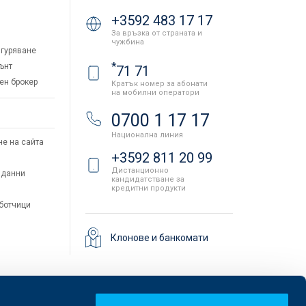
+3592 483 17 17
За връзка от страната и
чужбина
гуряване
*
ънт
71 71
ен брокер
Кратък номер за абонати
на мобилни оператори
и
0700 1 17 17
Национална линия
не на сайта
+3592 811 20 99
Дистанционно
 данни
кандидатстване за
кредитни продукти
аботчици
Клонове и банкомати