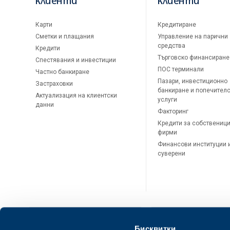
клиенти
клиенти
Карти
Кредитиране
Сметки и плащания
Управление на парични
средства
Кредити
Търговско финансиране
Спестявания и инвестиции
ПОС терминали
Частно банкиране
Пазари, инвестиционно
Застраховки
банкиране и попечител
Актуализация на клиентски
услуги
данни
Факторинг
Кредити за собственици
фирми
Финансови институции 
суверени
Бисквитки