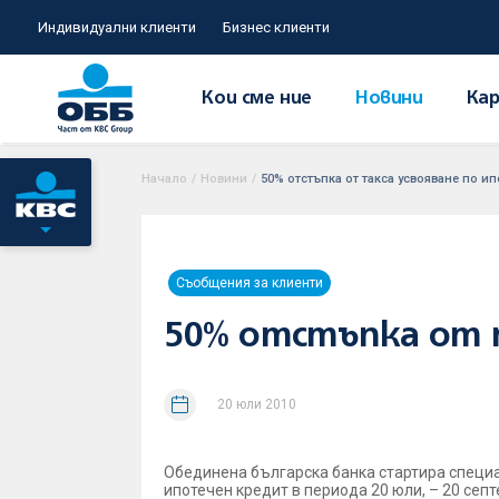
Индивидуални клиенти
Бизнес клиенти
Кои сме ние
Новини
Кар
Начало
/
Новини
/
50% отстъпка от такса усвояване по и
Съобщения за клиенти
50% отстъпка от 
20 юли 2010
Обединена българска банка стартира специа
ипотечен кредит в периода 20 юли, – 20 сеп