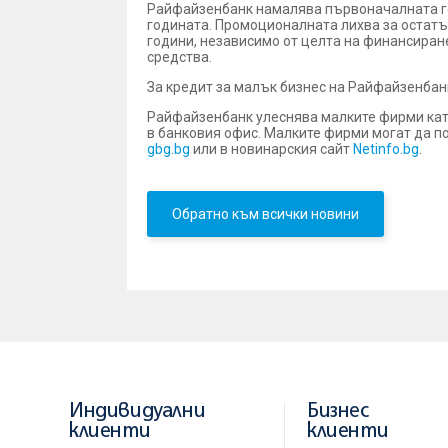
Райфайзенбанк намалява първоначалната год
годината. Промоционалната лихва за остатъч
години, независимо от целта на финансиран
средства.
За кредит за малък бизнес на Райфайзенбан
Райфайзенбанк улеснява малките фирми като
в банковия офис. Малките фирми могат да по
gbg.bg
или в новинарския сайт
Netinfo.bg
.
Обратно към всички новини
Индивидуални
Бизнес
клиенти
клиенти