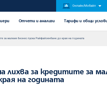
Онлайн/Мобайл
иери
Отчети и анализи
Тарифи и общи услов
те за малкия бизнес пуска Райфайзенбанк до края на годината
а лихва за кредитите за мал
края на годината