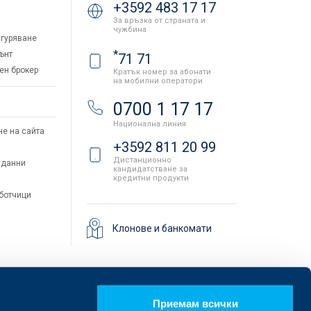
+3592 483 17 17
За връзка от страната и
чужбина
гуряване
*
ънт
71 71
ен брокер
Кратък номер за абонати
на мобилни оператори
и
0700 1 17 17
Национална линия
не на сайта
+3592 811 20 99
Дистанционно
 данни
кандидатстване за
кредитни продукти
аботчици
Клонове и банкомати
Приемам всички