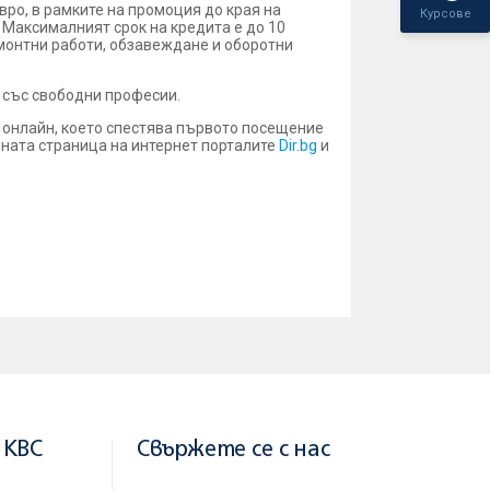
ро, в рамките на промоция до края на
Курсове
 Максималният срок на кредита е до 10
монтни работи, обзавеждане и оборотни
 със свободни професии.
 онлайн, кoeто спестява първото посещение
алната страница на интернет порталите
Dir.bg
и
 KBC
Свържете се с нас