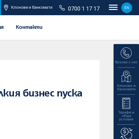
Клонове и банкомати
0700 1 17 17
EN
ия
Контакти
Връзка с нас
Клонове и
банкомати
кия бизнес пуска
Тарифи и
общи
условия