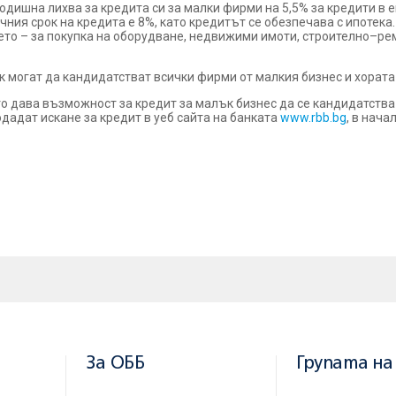
ишна лихва за кредита си за малки фирми на 5,5% за кредити в ев
ния срок на кредита е 8%, като кредитът се обезпечава с ипотека.
ето – за покупка на оборудване, недвижими имоти, строително–ре
к могат да кандидатстват всички фирми от малкия бизнес и хората
 дава възможност за кредит за малък бизнес да се кандидатства
дадат искане за кредит в уеб сайта на банката
www.rbb.bg
, в нач
За ОББ
Групата на