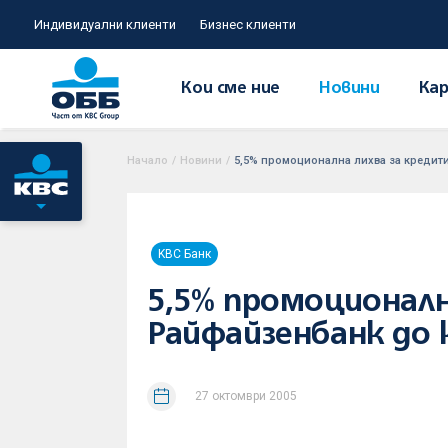
Индивидуални клиенти
Бизнес клиенти
Кои сме ние
Новини
Кар
Начало
/
Новини
/
5,5% промоционална лихва за кредити
KBC Банк
5,5% промоционалн
Райфайзенбанк до 
27 октомври 2005