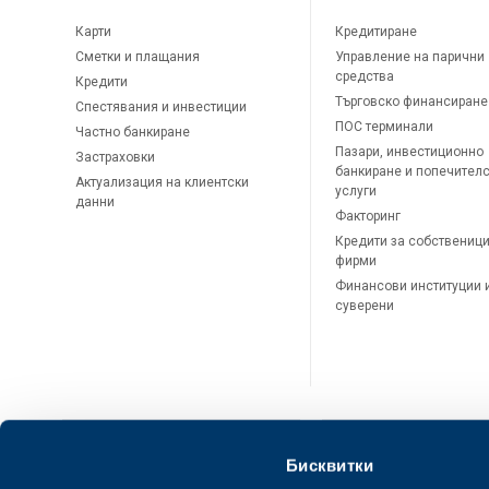
Карти
Кредитиране
Сметки и плащания
Управление на парични
средства
Кредити
Търговско финансиране
Спестявания и инвестиции
ПОС терминали
Частно банкиране
Пазари, инвестиционно
Застраховки
банкиране и попечител
Актуализация на клиентски
услуги
данни
Факторинг
Кредити за собственици
фирми
Финансови институции 
суверени
Бисквитки