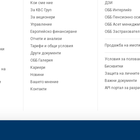
Кои сме ние
ДЗИ
За KBC Груп
ОББ Интерлийз
За акционери
ОББ Пенсионно оси
Управление
ОББ Асет мениджм
Европейско финансиране
ОББ Застраховател
Отчети и анализи
Продажба на имот
Тарифи и общи условия
ски
Други документи
Условия за ползва
ОББ Галерия
Бисквитки
Кариери
 на
Защита на личните
Новини
Важни документи
и
Вашето мнение
API портал за разр
Контакти