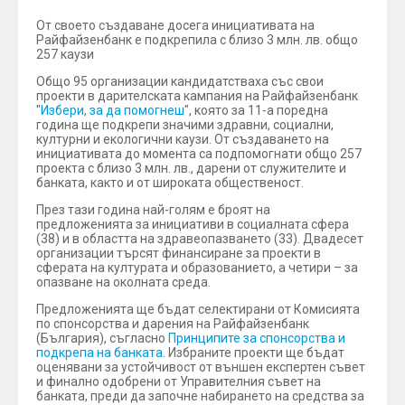
От своето създаване досега инициативата на
Райфайзенбанк е подкрепила с близо 3 млн. лв. общо
257 каузи
Общо 95 организации кандидатстваха със свои
проекти в дарителската кампания на Райфайзенбанк
"
Избери, за да помогнеш
", която за 11-а поредна
година ще подкрепи значими здравни, социални,
културни и екологични каузи. От създаването на
инициативата до момента са подпомогнати общо 257
проекта с близо 3 млн. лв., дарени от служителите и
банката, както и от широката общественост.
През тази година най-голям е броят на
предложенията за инициативи в социалната сфера
(38) и в областта на здравеопазването (33). Двадесет
организации търсят финансиране за проекти в
сферата на културата и образованието, а четири – за
опазване на околната среда.
Предложенията ще бъдат селектирани от Комисията
по спонсорства и дарения на Райфайзенбанк
(България), съгласно
Принципите за спонсорства и
подкрепа на банката
. Избраните проекти ще бъдат
оценявани за устойчивост от външен експертен съвет
и финално одобрени от Управителния съвет на
банката, преди да започне набирането на средства за