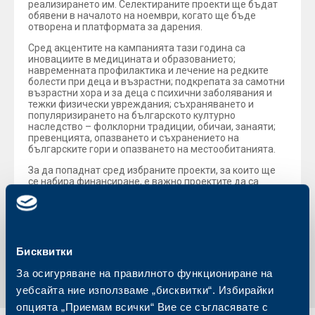
реализирането им. Селектираните проекти ще бъдат
обявени в началото на ноември, когато ще бъде
отворена и платформата за дарения.
Сред акцентите на кампанията тази година са
иновациите в медицината и образованието;
навременната профилактика и лечение на редките
болести при деца и възрастни; подкрепата за самотни
възрастни хора и за деца с психични заболявания и
тежки физически увреждания; съхраняването и
популяризирането на българското културно
наследство – фолклорни традиции, обичаи, занаяти;
превенцията, опазването и съхранението на
българските гори и опазването на местообитанията.
За да попаднат сред избраните проекти, за които ще
се набира финансиране, е важно проектите да са
устойчиви, да засягат конкретна целева група и
резултатът от тях да бъде ясно измерим.
Обратно към всички новини
Бисквитки
За осигуряване на правилното функциониране на
уебсайта ние използваме „бисквитки“. Избирайки
опцията „Приемам всички“ Вие се съгласявате с