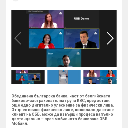
Обединена българска банка, част от белгийската
банково-застрахователна група КВС, предоставя
още едно дигитално улеснение за физически лица.
От днес всяко физическо лице, пожелало да стане
клиент на ОББ, може да извърши процеса напълно
дистанционно – през мобилното банкиране ОББ
Мобайл.