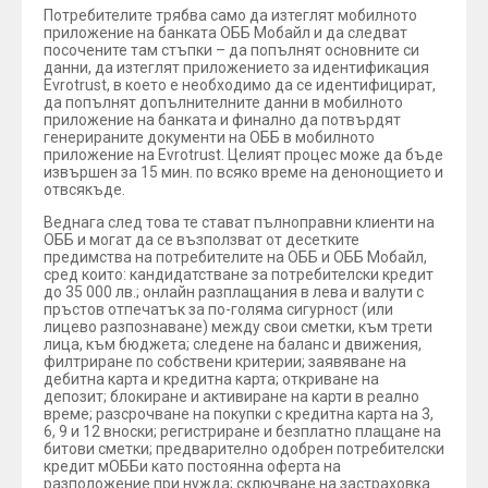
Потребителите трябва само да изтеглят мобилното
приложение на банката ОББ Мобайл и да следват
посочените там стъпки – да попълнят основните си
данни, да изтеглят приложението за идентификация
Evrotrust, в което е необходимо да се идентифицират,
да попълнят допълнителните данни в мобилното
приложение на банката и финално да потвърдят
генерираните документи на ОББ в мобилното
приложение на Evrotrust. Целият процес може да бъде
извършен за 15 мин. по всяко време на денонощието и
отвсякъде.
Веднага след това те стават пълноправни клиенти на
ОББ и могат да се възползват от десетките
предимства на потребителите на ОББ и ОББ Мобайл,
сред които: кандидатстване за потребителски кредит
до 35 000 лв.; онлайн разплащания в лева и валути с
пръстов отпечатък за по-голяма сигурност (или
лицево разпознаване) между свои сметки, към трети
лица, към бюджета; следене на баланс и движения,
филтриране по собствени критерии; заявяване на
дебитна карта и кредитна карта; откриване на
депозит; блокиране и активиране на карти в реално
време; разсрочване на покупки с кредитна карта на 3,
6, 9 и 12 вноски; регистриране и безплатно плащане на
битови сметки; предварително одобрен потребителски
кредит мОББи като постоянна оферта на
разположение при нужда; сключване на застраховка