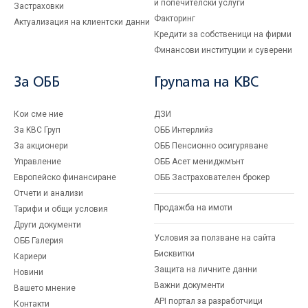
и попечителски услуги
Застраховки
Факторинг
Актуализация на клиентски данни
Кредити за собственици на фирми
Финансови институции и суверени
За ОББ
Групата на KBC
Кои сме ние
ДЗИ
За KBC Груп
ОББ Интерлийз
За акционери
ОББ Пенсионно осигуряване
Управление
ОББ Асет мениджмънт
Европейско финансиране
ОББ Застрахователен брокер
Отчети и анализи
Продажба на имоти
Тарифи и общи условия
Други документи
Условия за ползване на сайта
ОББ Галерия
Бисквитки
Кариери
Защита на личните данни
Новини
Важни документи
Вашето мнение
API портал за разработчици
Контакти