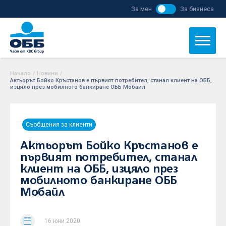
За мен
За бизнеса
Начало
/
Новини
/
Актьорът Бойко Кръстанов е първият потребител, станал клиент на ОББ,
изцяло през мобилното банкиране ОББ Мобайл
Съобщения за клиенти
Актьорът Бойко Кръстанов е
първият потребител, станал
клиент на ОББ, изцяло през
мобилното банкиране ОББ
Мобайл
16 юни 2020