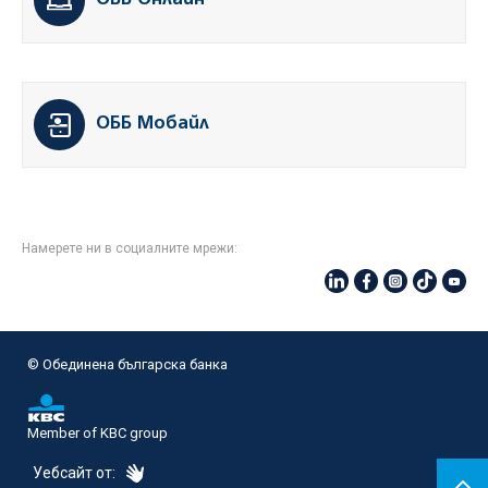
ОББ Онлайн
ОББ Мобайл
Намерете ни в социалните мрежи:
© Oбединена българска банка
Member of KBC group
eDesign
Уебсайт от: