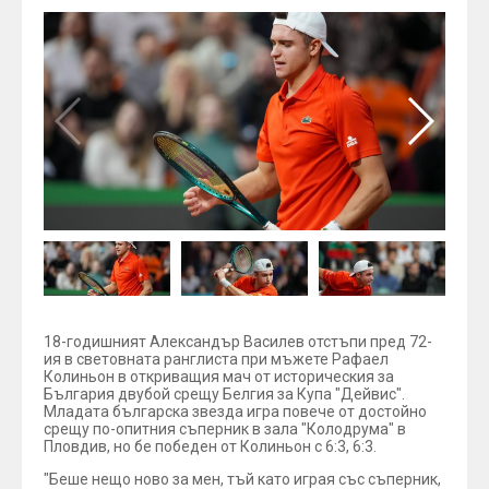
18-годишният Александър Василев отстъпи пред 72-
ия в световната ранглиста при мъжете Рафаел
Колиньон в откриващия мач от историческия за
България двубой срещу Белгия за Купа "Дейвис".
Младата българска звезда игра повече от достойно
срещу по-опитния съперник в зала "Колодрума" в
Пловдив, но бе победен от Колиньон с 6:3, 6:3.
"Беше нещо ново за мен, тъй като играя със съперник,