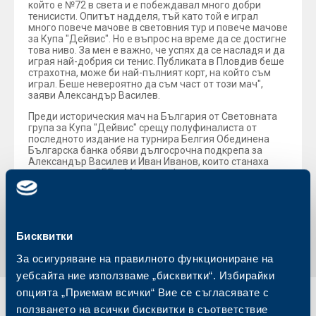
който е №72 в света и е побеждавал много добри
тенисисти. Опитът надделя, тъй като той е играл
много повече мачове в световния тур и повече мачове
за Купа "Дейвис". Но е въпрос на време да се достигне
това ниво. За мен е важно, че успях да се насладя и да
играя най-добрия си тенис. Публиката в Пловдив беше
страхотна, може би най-пълният корт, на който съм
играл. Беше невероятно да съм част от този мач",
заяви Александър Василев.
Преди историческия мач на България от Световната
група за Купа "Дейвис" срещу полуфиналиста от
последното издание на турнира Белгия Обединена
Българска банка обяви дългосрочна подкрепа за
Александър Василев и Иван Иванов, които станаха
посланици на ОББ и Mastercard.
Обратно към всички новини
Бисквитки
За осигуряване на правилното функциониране на
уебсайта ние използваме „бисквитки“. Избирайки
опцията „Приемам всички“ Вие се съгласявате с
Индивидуални
Бизнес
ползването на всички бисквитки в съответствие