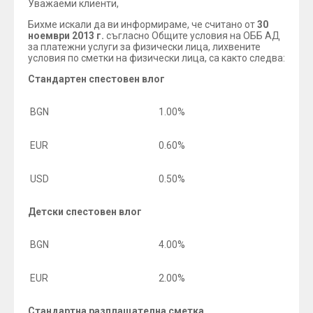
Уважаеми клиенти,
Бихме искали да ви информираме, че считано от
30
ноември 2013 г.
съгласно Общите условия на ОББ АД
за платежни услуги за физически лица, лихвените
условия по сметки на физически лица, са както следва:
Стандартен спестовен влог
BGN
1.00%
EUR
0.60%
USD
0.50%
Детски спестовен влог
BGN
4.00%
EUR
2.00%
Стандартна разплащателна сметка