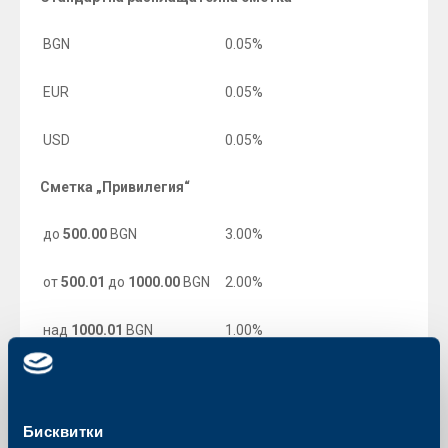
BGN
0.05%
EUR
0.05%
USD
0.05%
Сметка „Привилегия“
до
500.00
BGN
3.00%
от
500.01
до
1000.00
BGN
2.00%
над
1000.01
BGN
1.00%
Отворена сметка и Детска отворена сметка
-
Праговете
до
3000 лева и респективно 1500 валутни
единици ще се олихвяват с 0.05% за всички валути.
Бисквитки