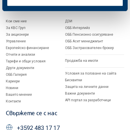
За ОББ
Групата на KBC
Кои сме ние
ДЗИ
За KBC Груп
ОББ Интерлийз
За акционери
ОББ Пенсионно осигуряване
Управление
ОББ Асет мениджмънт
Европейско финансиране
ОББ Застрахователен брокер
Отчети и анализи
Продажба на имоти
Тарифи и общи условия
Други документи
Условия за ползване на сайта
ОББ Галерия
Бисквитки
Кариери
Защита на личните данни
Новини
Важни документи
Вашето мнение
API портал за разработчици
Контакти
Свържете се с нас
+3592 483 17 17