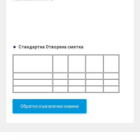
Бихме искали да ви информираме, че считано
от
1
5
януари 2014 г.
съгласно Общите условия на
ОББ АД за платежни услуги за физически лица,
лихвените условия по „Отворена сметка“, са както
следва:
Стандартна Отворена сметка
Честота на
1
3
6
12
изплащане на
месец
месеца
месеца
месеца
лихвата
BGN
0.60%
1.70%
2.70%
3.50%
EUR
0.50%
1.60%
2.20%
2.80%
USD
0.40%
0.60%
1.10%
2.00%
Обратно към всички новини