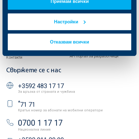
Европейско финансиране
ОББ Застрахователен брокер
Приемам всички
Отчети и анализи
Продажба на имоти
Тарифи и общи условия
Настройки
Други документи
Условия за ползване на сайта
ОББ Галерия
Бисквитки
Кариери
Отказвам всички
Защита на личните данни
Новини
Важни документи
Вашето мнение
API портал за разработчици
Контакти
Свържете се с нас
+3592 483 17 17
За връзка от страната и чужбина
*
71 71
Кратък номер за абонати на мобилни оператори
0700 1 17 17
Национална линия