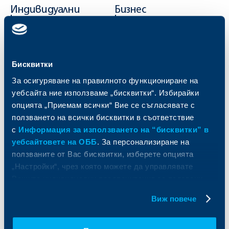
Индивидуални
Бизнес
клиенти
клиенти
Карти
Кредитиране
Сметки и плащания
Управление на парични средства
Бисквитки
Кредити
Търговско финансиране
Спестявания и инвестиции
ПОС терминали
За осигуряване на правилното функциониране на
Частно банкиране
Пазари, инвестиционно банкиране
уебсайта ние използваме „бисквитки“. Избирайки
и попечителски услуги
Застраховки
опцията „Приемам всички“ Вие се съгласявате с
Факторинг
Актуализация на клиентски данни
ползването на всички бисквитки в съответствие
Кредити за собственици на фирми
с
Информация за използването на “бисквитки” в
Финансови институции и суверени
уебсайтовете на ОББ
. За персонализиране на
ползваните от Вас бисквитки, изберете опцията
За ОББ
Групата на KBC
„Настройки“, чрез която можете да управлявате
Вашите индивидуални предпочитания за ползвани
Кои сме ние
ДЗИ
бисквитки.
За KBC Груп
ОББ Интерлийз
Виж повече
За акционери
ОББ Пенсионно осигуряване
Управление
ОББ Асет мениджмънт