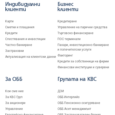
Индивидуални
Бизнес
клиенти
клиенти
Карти
Кредитиране
Сметки и плащания
Управление на парични средства
Кредити
Търговско финансиране
Спестявания и инвестиции
ПОС терминали
Частно банкиране
Пазари, инвестиционно банкиране
и попечителски услуги
Застраховки
Факторинг
Актуализация на клиентски данни
Кредити за собственици на фирми
Финансови институции и суверени
За ОББ
Групата на KBC
Кои сме ние
ДЗИ
За KBC Груп
ОББ Интерлийз
За акционери
ОББ Пенсионно осигуряване
Управление
ОББ Асет мениджмънт
Европейско финансиране
ОББ Застрахователен брокер