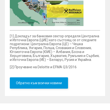
[1] Докладът за банковия сектор определя Централна
и Източна Европа (ЦИЕ) като състоящ се от следните
подрегиони: Централна Европа (ЦЕ) – Чешка
Република, Унгария, Полша, Словакия и Словения;
Югоизточна Европа (ЮИЕ) – Албания, Босна и
Херцеговина, България, Хърватия, Румъния и Сърбия;
и Източна Европа (ИЕ) – Беларус, Русия и Украйна.
[2] Проучване на Deloitte и EFMA Q3/2016
Обратно към всички новини