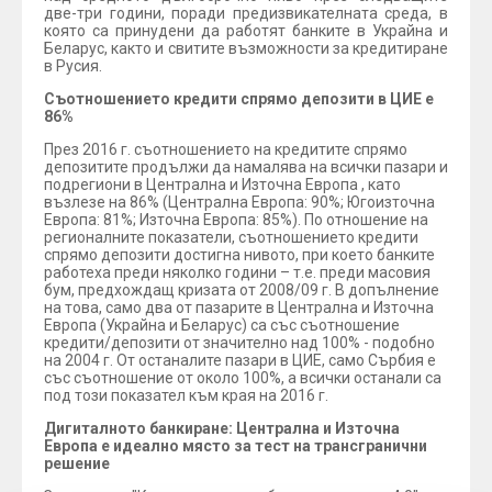
две-три години, поради предизвикателната среда, в
която са принудени да работят банките в Украйна и
Беларус, както и свитите възможности за кредитиране
в Русия.
Съотношението кредити спрямо депозити в ЦИЕ е
86%
През 2016 г. съотношението на кредитите спрямо
депозитите продължи да намалява на всички пазари и
подрегиони в Централна и Източна Европа , като
възлезе на 86% (Централна Европа: 90%; Югоизточна
Европа: 81%; Източна Европа: 85%). По отношение на
регионалните показатели, съотношението кредити
спрямо депозити достигна нивото, при което банките
работеха преди няколко години – т.е. преди масовия
бум, предхождащ кризата от 2008/09 г. В допълнение
на това, само два от пазарите в Централна и Източна
Европа (Украйна и Беларус) са със съотношение
кредити/депозити от значително над 100% - подобно
на 2004 г. От останалите пазари в ЦИЕ, само Сърбия е
със съотношение от около 100%, а всички останали са
под този показател към края на 2016 г.
Дигиталното банкиране: Централна и Източна
Европа е идеално място за тест на трансгранични
решение