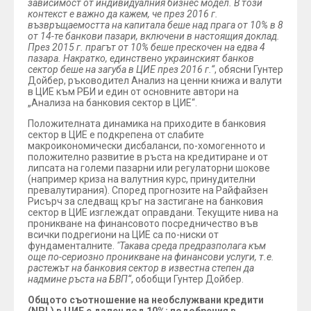
зависимост от индивидуалния бизнес модел. В този
контекст е важно да кажем, че през 2016 г.
възвръщаемостта на капитала беше над прага от 10% в 8
от 14-те банкови пазари, включени в настоящия доклад.
През 2015 г. прагът от 10% беше прескочен на едва 4
пазара. Накратко, единствено украинският банков
сектор беше на загуба в ЦИЕ през 2016 г.“
, обясни Гунтер
Дойбер, ръководител Анализ на ценни книжа и валути
в ЦИЕ към РБИ и един от основните автори на
„Анализа на банковия сектор в ЦИЕ“.
Положителната динамика на приходите в банковия
сектор в ЦИЕ е подкрепена от слабите
макроикономически дисбаланси, по-хомогенното и
положително развитие в ръста на кредитиране и от
липсата на големи пазарни или регулаторни шокове
(например криза на валутния курс, принудителни
превалутирания). Според прогнозите на Райфайзен
Рисърч за следващ кръг на застигане на банковия
сектор в ЦИЕ изглеждат оправдани. Текущите нива на
проникване на финансовото посредничество във
всички подрегиони на ЦИЕ са по-ниски от
фундаменталните.
"Такава среда предразполага към
още по-сериозно проникване на финансови услуги, т.е.
растежът на банковия сектор в известна степен да
надмине ръста на БВП“
, обобщи Гунтер Дойбер.
Общото съотношение на необслужвани кредити
(NPL) в ЦИЕ е далеч под 10%; подобрения в