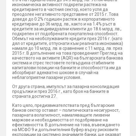
икономическа активност подкрепи растежа на
кредитирането в частния сектор, което успя да
преодолее негативното представяне от 2015 г. Това
доведе до 0.2% годишен растеж в корпоративното
кредитиране до 36 млрд. лв., както и на 1.4% ръст в
кредитите за индивидуални клиенти до 18.6 млрд. лв.,
подкрепен от подобрената покупателна способност.
Обемът на необслужваните кредити през 2016 г. (като
дял от кредитите, отпуснати към реалната икономика)
намаля до 10 млрд. лв. в сравнение с 11 млрд. лв. през
2015 г. В допълнение на това проведеният Преглед на
качеството на активите (AQR) на българската банкова
система и стрес тестовете потвърдиха стабилните
капиталови позиции на банките и способността им да
абсорбират адекватно шокове в случай на
неблагоприятни пазарни условия.
От друга страна, импулсът за пазарна консолидация
продължи и през 2016 г., като броя на банките в
страната достигна 27.
Като цяло, предизвикателствата пред българския
банков сектор остават – политическата несигурност,
пазарната волатилност, намаляващите лихвени
маржове и необходимостта от подобряване на
ефективността. В допълнение на това, въвеждането
на МСФО 9 и допълнителния буфер върху рисковите
експозиции за системно значимите банки, ще оказват