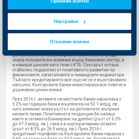
Приемам всички
стартиращите компании в областта на финансовите
технологии да станат дългосрочен партньор на РБИ и
14-те й дъщерни банки с 16.6 млн. клиенти.
България – Кредитирането отново расте след
Настройки
продължителен спад
В условията на дефлация през 2016 г., ръстът на БВП
от 3.4% надхвърли очакванията. Българската
Отказвам всички
икономика се възползва от слабото евро, ниските
цени на петрола и наличието на ликвидност. В
допълнение на това, макроикономическата среда
оказа положително влияние върху банковия сектор, а
и нямаше шокове като този с КТБ. Секторът остана
стабилен, подкрепен от позитивното развитие на
финансовите, капиталовите и ликвидните индикатори.
Тъй като кредитирането все още не се е възстановилo
напълно, българските банки инвестираха все повече в
държавни ценни книжа.
През 2016 г. активите на местните банки нараснаха с
5.2% на годишна база и възлязоха на 92.1 млрд. лв.,
като влияние оказа ръстът на депозитите, въпреки
ниските лихви. Позитивната тенденция бе налице
както в сегмента Банкиране на дребно (ръст от 6.3%
до 47.2 млрд. лв.), така и в корпоративния сегмент
(ръст от 8.3% до 26.9 млрд. лв.). През 2016 г.
кредитният портфейл на българските банки нарасна с
0.6% на годишна база до 54.5 млрд. лв. Устойчивата