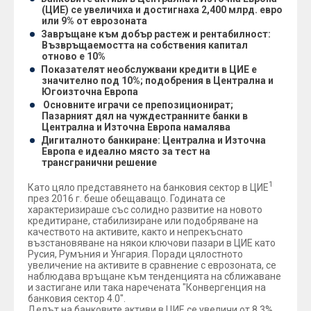
(ЦИЕ) се увеличиха и достигнаха 2,400 млрд. евро
или 9% от еврозоната
Завръщане към добър растеж и рентабилност:
Възвръщаемостта на собствения капитал
отново е 10%
Показателят необслужвани кредити в ЦИЕ е
значително под 10%; подобрения в Централна и
Югоизточна Европа
Основните играчи се препозиционират;
Пазарният дял на чуждестранните банки в
Централна и Източна Европа намалява
Дигиталното банкиране: Централна и Източна
Европа е идеално място за тест на
трансгранични решение
1
Като цяло представянето на банковия сектор в ЦИЕ
през 2016 г. беше обещаващо. Годината се
характеризираше със солидно развитие на новото
кредитиране, стабилизиране или подобряване на
качеството на активите, както и непрекъснато
възстановяване на някои ключови пазари в ЦИЕ като
Русия, Румъния и Унгария. Поради цялостното
увеличение на активите в сравнение с еврозоната, се
наблюдава връщане към тенденцията на сближаване
и застигане или така наречената "Конвергенция на
банковия сектор 4.0".
Делът на банковите активи в ЦИЕ се увеличи от 8.3%