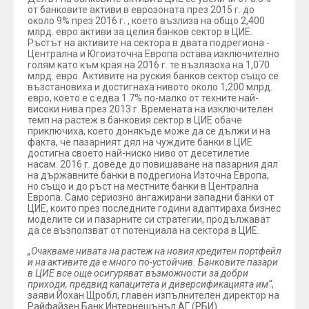
от банковите активи в еврозоната през 2015 г. до
около 9% през 2016 г. , което възлиза на общо 2,400
млрд. евро активи за целия банков сектор в ЦИЕ.
Ръстът на активите на сектора в двата подрегиона -
Централна и Югоизточна Европа остава изключително
голям като към края на 2016 г. те възлязоха на 1,070
млрд. евро. Активите на руския банков сектор също се
възстановиха и достигнаха нивото около 1,200 млрд.
евро, което е с едва 1.7% по-малко от техните най-
високи нива през 2013 г. Времената на изключителен
темп на растеж в банковия сектор в ЦИЕ обаче
приключиха, което донякъде може да се дължи и на
факта, че пазарният дял на чуждите банки в ЦИЕ
достигна своето най-ниско ниво от десетилетие
насам. 2016 г. доведе до повишаване на пазарния дял
на държавните банки в подрегиона Източна Европа,
но също и до ръст на местните банки в Централна
Европа. Само сериозно ангажирани западни банки от
ЦИЕ, които през последните години адаптираха бизнес
моделите си и пазарните си стратегии, продължават
да се възползват от потенциала на сектора в ЦИЕ.
„Очакваме нивата на растеж на новия кредитен портфейл
и на активите да е много по-устойчив. Банковите пазари
в ЦИЕ все още осигуряват възможности за добри
приходи, предвид капацитета и диверсификацията им“
,
заяви Йохан Щробл, главен изпълнителен директор на
Райфайзен Банк Интернешънъл АГ (РБИ).