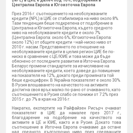
Централна Европа и Югоизточна Европа
През 2016 г. съотношението на необслужваните
кредити (NPL) в ЦИЕ се стабилизира на ниво около 8%.
Тази тенденция беше подкрепена от подобрение в
Централна и Югоизточна Европа, където средното
ниво на необслужваните кредити е около 7%
(Централна Европа: около 6%; Югоизточна Европа:
около 12%) от общите кредити –най-ниско ниво от
2010 г. насам. Представянето по отношение на
необслужваните кредити в целия регион ЦИЕ бе по-
ниско в сравнение с ЦЕ/ЮИЕ и това може да бъде
обяснено от последните развития в Източна Европа.
Беларус промени стандартите за изчисляване на
необслужваните кредити, което доведе до повишение
на показателя на 12%, докато преди промяната той
беше едноцифрен. В Украйна показателят е около 30%.
В Русия влошаването на качеството на активите
достигна своя връх малко по-рано от очакваното, като
съотношението в Русия слабо се понижи от 7.2% през
2015 г. до 7% в края на 2016 г.
Накратко, експертите на Райфайзен Рисърч очакват
показателят в ЦИЕ да намалее през 2017 г.,
благодарение на подобрение на качеството на
активите в ЦЕ и ЮИЕ, както и в Русия. Докато това
съотношение в Източна Европа очакваме да остане
над средното дългосрочно ниво през следващите