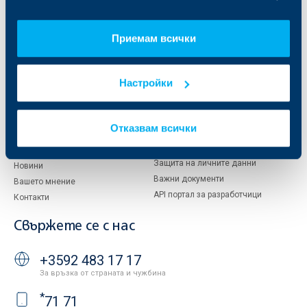
Кои сме ние
ДЗИ
За KBC Груп
ОББ Интерлийз
Приемам всички
За акционери
ОББ Пенсионно осигуряване
Управление
ОББ Асет мениджмънт
Европейско финансиране
ОББ Застрахователен брокер
Настройки
Отчети и анализи
Продажба на имоти
Тарифи и общи условия
Други документи
Отказвам всички
Условия за ползване на сайта
ОББ Галерия
Бисквитки
Кариери
Защита на личните данни
Новини
Важни документи
Вашето мнение
API портал за разработчици
Контакти
Свържете се с нас
+3592 483 17 17
За връзка от страната и чужбина
*
71 71