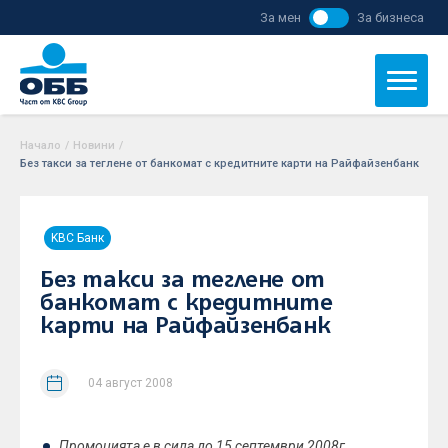
За мен
За бизнеса
Начало
/
Новини
/
Без такси за теглене от банкомат с кредитните карти на Райфайзенбанк
KBC Банк
Без такси за теглене от
банкомат с кредитните
карти на Райфайзенбанк
04 август 2008
Промоцията е в сила до 15 септември 2008г.