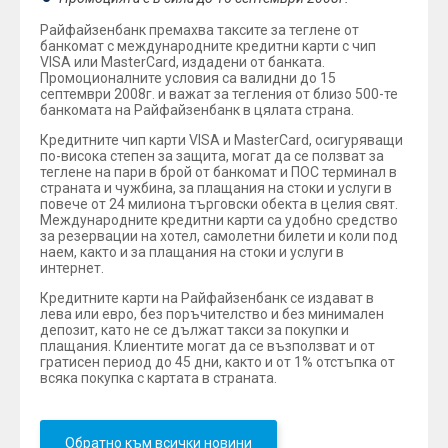
Райфайзенбанк премахва таксите за теглене от
банкомат с международните кредитни карти с чип
VISA или MasterCard, издадени от банката.
Промоционалните условия са валидни до 15
септември 2008г. и важат за тегления от близо 500-те
банкомата на Райфайзенбанк в цялата страна.
Кредитните чип карти VISA и MasterCard, осигуряващи
по-висока степен за защита, могат да се ползват за
теглене на пари в брой от банкомат и ПОС терминал в
страната и чужбина, за плащания на стоки и услуги в
повече от 24 милиона търговски обекта в целия свят.
Международните кредитни карти са удобно средство
за резервации на хотел, самолетни билети и коли под
наем, както и за плащания на стоки и услуги в
интернет.
Кредитните карти на Райфайзенбанк се издават в
лева или евро, без поръчителство и без минимален
депозит, като не се дължат такси за покупки и
плащания. Клиентите могат да се възползват и от
гратисен период до 45 дни, както и от 1% отстъпка от
всяка покупка с картата в страната.
Обратно към всички новини