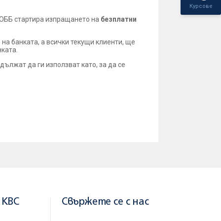
Курсове
и ОББ стартира изпращането на
безплатни
 на банката, а всички текущи клиенти, ще
нката.
ължат да ги използват като, за да се
 KBC
Свържете се с нас