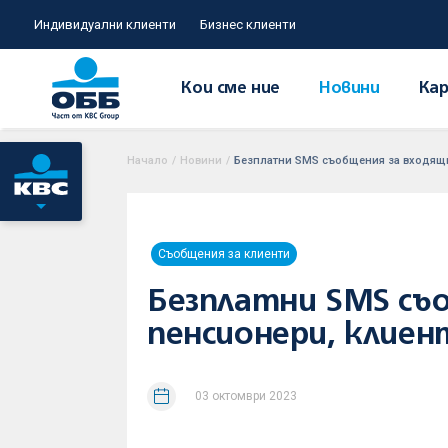
Индивидуални клиенти
Бизнес клиенти
Кои сме ние
Новини
Кар
Начало
/
Новини
/
Безплатни SMS съобщения за входящи
Съобщения за клиенти
Безплатни SMS съ
пенсионери, клиен
03 октомври 2023