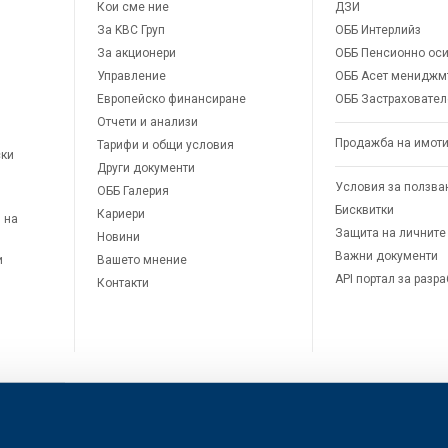
Кои сме ние
ДЗИ
За KBC Груп
ОББ Интерлийз
За акционери
ОББ Пенсионно оси
Управление
ОББ Асет мениджм
Европейско финансиране
ОББ Застраховател
Отчети и анализи
Продажба на имот
Тарифи и общи условия
ски
Други документи
Условия за ползва
ОББ Галерия
Бисквитки
Кариери
 на
Защита на личните
Новини
Важни документи
и
Вашето мнение
API портал за разр
Контакти