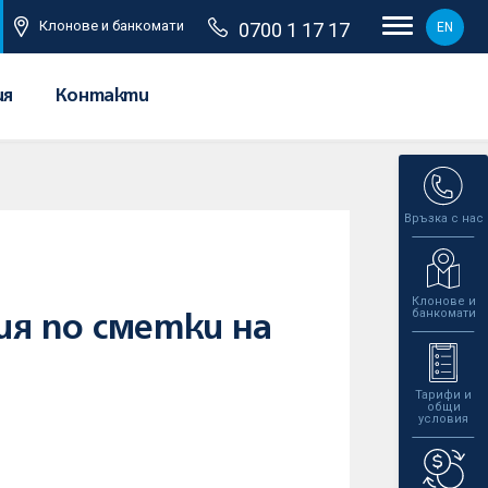
Клонове и банкомати
0700 1 17 17
EN
ия
Контакти
Връзка с нас
Клонове и
банкомати
я по сметки на
Тарифи и
общи
условия