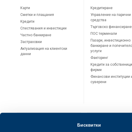
Карти
Кредитиране
Сметки и плащания
Управление на парични
средства
Кредити
Търговско финансиране
Спестявания и инвестиции
ПОС терминали
Частно банкиране
Пазари, инвестиционно
Застраховки
банкиране и попечител
Актуализация на клиентски
услуги
данни
Факторинг
Кредити за собственици
фирми
Финансови институции 
суверени
Бисквитки