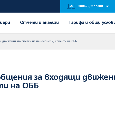
Онлайн/Мобайл
иери
Отчети и анализи
Тарифи и общи услов
 движения по сметки на пенсионери, клиенти на ОББ
общения за входящи движени
ти на ОББ