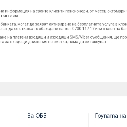
лна информация на своите клиенти пенсионери, от месец октомвр
етките им
.
банката, могат да заявят активиране на безплатната услуга в клон
гат да се откажат с обаждане на тел. 0700 117 17 или в клон на ба
ане на платени входящи и изходящи SMS/Viber съобщения, ще прод
а за входящи движения по сметка, няма да се таксуват.
За ОББ
Групата на