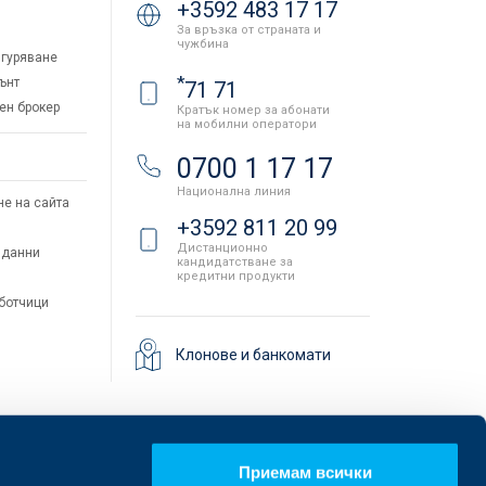
+3592 483 17 17
За връзка от страната и
чужбина
гуряване
*
ънт
71 71
ен брокер
Кратък номер за абонати
на мобилни оператори
и
0700 1 17 17
Национална линия
не на сайта
+3592 811 20 99
Дистанционно
 данни
кандидатстване за
кредитни продукти
аботчици
Клонове и банкомати
Приемам всички