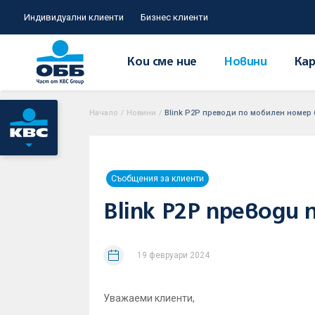
Индивидуални клиенти
Бизнес клиенти
Кои сме ние
Новини
Кар
Начало
/
Новини
/
Blink P2P преводи по мобилен номер 
Съобщения за клиенти
Blink P2P преводи 
19 февруари 2024
Уважаеми клиенти,