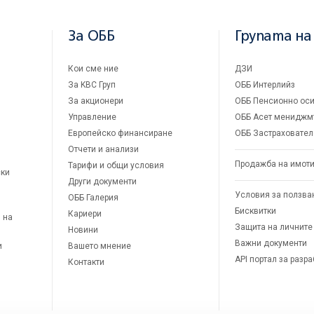
За ОББ
Групата на
Кои сме ние
ДЗИ
За KBC Груп
ОББ Интерлийз
За акционери
ОББ Пенсионно оси
Управление
ОББ Асет мениджм
Европейско финансиране
ОББ Застраховател
Отчети и анализи
Продажба на имот
Тарифи и общи условия
ски
Други документи
Условия за ползва
ОББ Галерия
Бисквитки
Кариери
 на
Защита на личните
Новини
Важни документи
и
Вашето мнение
API портал за разр
Контакти