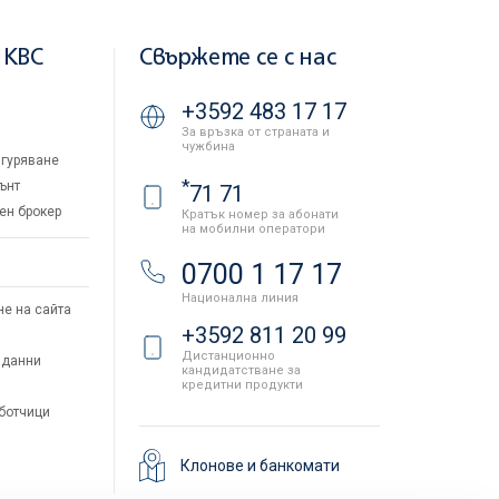
 KBC
Свържете се с нас
+3592 483 17 17
За връзка от страната и
чужбина
гуряване
*
ънт
71 71
ен брокер
Кратък номер за абонати
на мобилни оператори
и
0700 1 17 17
Национална линия
не на сайта
+3592 811 20 99
Дистанционно
 данни
кандидатстване за
кредитни продукти
аботчици
Клонове и банкомати