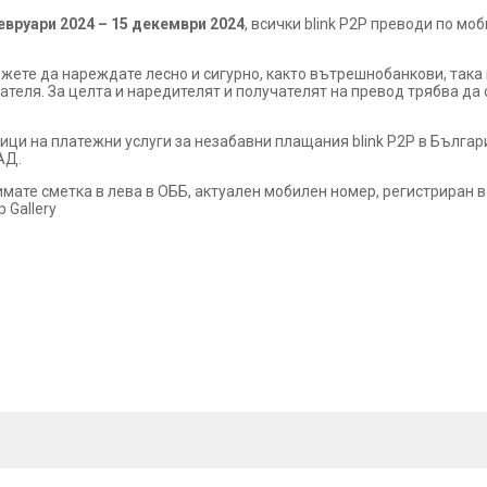
вруари 2024 – 15 декември 2024
, всички blink P2P преводи по м
ожете да нареждате лесно и сигурно, както вътрешнобанкови, так
чателя. За целта и наредителят и получателят на превод трябва да
ци на платежни услуги за незабавни плащания blink P2P в Българи
АД.
имате сметка в лева в ОББ, актуален мобилен номер, регистриран 
 Gallery