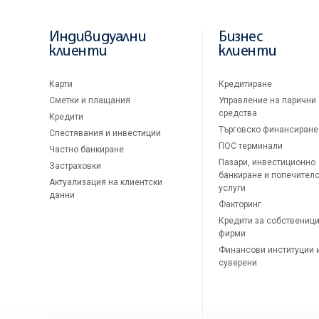
Индивидуални
Бизнес
клиенти
клиенти
Карти
Кредитиране
Сметки и плащания
Управление на парични
средства
Кредити
Търговско финансиране
Спестявания и инвестиции
ПОС терминали
Частно банкиране
Пазари, инвестиционно
Застраховки
банкиране и попечител
Актуализация на клиентски
услуги
данни
Факторинг
Кредити за собственици
фирми
Финансови институции 
суверени