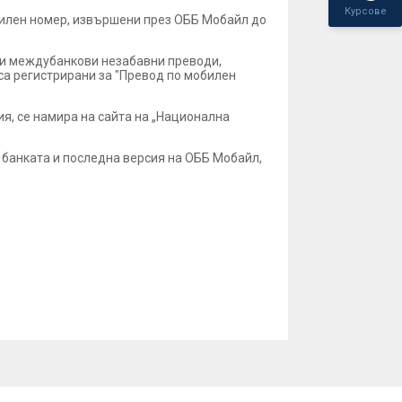
Курсове
обилен номер, извършени през ОББ Мобайл до
а и междубанкови незабавни преводи,
 са регистрирани за "Превод по мобилен
я, се намира на сайта на „Национална
в банката и последна версия на ОББ Мобайл,