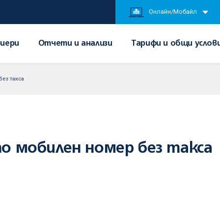
Онлайн/Мобайл
иери
Отчети и анализи
Тарифи и общи услов
без такса
по мобилен номер без такса