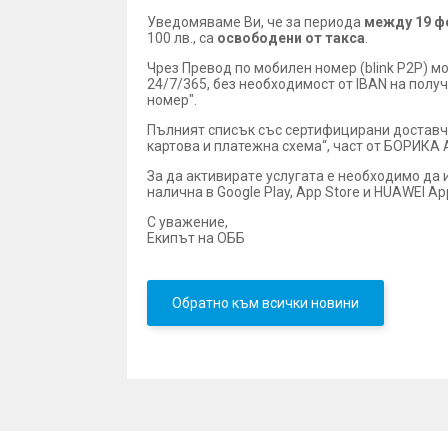
Уведомяваме Ви, че за периода
между 19 фе
100 лв., са
освободени от такса
.
Чрез Превод по мобилен номер (blink P2P) м
24/7/365, без необходимост от IBAN на полу
номер".
Пълният списък със сертифицирани доставчи
картова и платежна схема“, част от БОРИКА 
За да активиратe услугата e необходимо да 
налична в Google Play, App Store и HUAWEI App
С уважение,
Екипът на ОББ
Обратно към всички новини