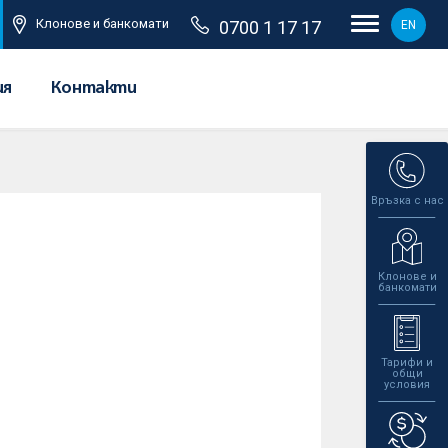
Клонове и банкомати
0700 1 17 17
EN
ия
Контакти
Връзка с нас
Клонове и
банкомати
Тарифи и
общи
условия