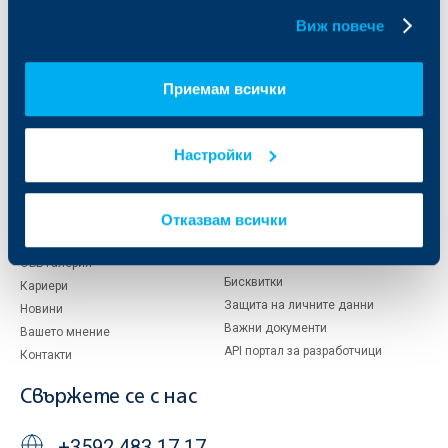
бисквитки.
Виж повече
За ОББ
Групата на KBC
Кои сме ние
ДЗИ
Приемам всички
За KBC Груп
ОББ Интерлийз
За акционери
ОББ Пенсионно осигуряване
Управление
ОББ Асет мениджмънт
Настройки
Европейско финансиране
ОББ Застрахователен брокер
Отчети и анализи
Продажба на имоти
Тарифи и общи условия
Отказвам всички
Други документи
Условия за ползване на сайта
ОББ Галерия
Бисквитки
Кариери
Защита на личните данни
Новини
Важни документи
Вашето мнение
API портал за разработчици
Контакти
Свържете се с нас
+3592 483 17 17