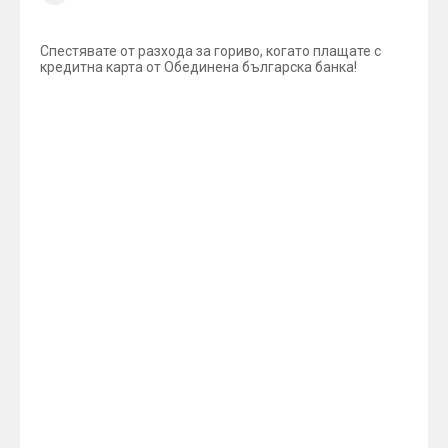
Спестявате от разхода за гориво, когато плащате с
кредитна карта от Обединена българска банка!
Обединена българска банка отново ще възстанови
3% от стойността на всяка покупка, платена с
кредитна карта от Обединена българска банка в
бензиностанциите на територията на Република
България и осчетоводена в периода 01/05/2013-
30/06/2013.
В кампанията участват картодържатели с Visa
Classic, MasterCard Standard, Visa Gold, MasterCard
Gold, UBB Globul MasterCard и Visa Electron.
Максимална сума за една транзакция, която се
бонусира – 250 лева включително.
Максимален размер на бонусираните транзакции по
една кредитна карта е 2000 лева.
Бонусъст се изплаща еднократно след 15/07/2013 за
осчетоводените плащания извършени в периода
01/05/2013 - 30/06/2013 на всички клиенти без