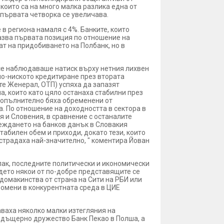
, които са на много малка разлика една от
с първата четворка се увеличава.
 в региона намаля с 4%. Банките, които
пазва първата позиция по отношение на
ат на придобиването на Полбанк, но в
 се наблюдаваше натиск върху нетния лихвен
по-ниското кредитиране през втората
те Женерал, ОТП) успяха да запазят
а, които като цяло останаха стабилни през
 допълнително бяха обременени от
а. По отношение на доходността в сектора в
 и Словения, в сравнение с останалите
веждането на банков данък в Словакия
табилен обем и приходи, докато тези, които
страдаха най-значително, " коментира Йован
пак, последните политически и икономически
ъдето някои от по-добре представящите се
домакинства от страна на Сити на РБИ или
ромени в конкурентната среда в ЦИЕ
аваха няколко малки изтегляния на
и дъщерно дружество Банк Пекао в Полша, а