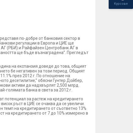
Курсове
редставя по-добре от банковия сектор в
банкови регулации в Европа и ЦИЕ ще
 АГ (РБИ) и Райфайзен Центробанк АГ в
раността ще бъде възнаградена”. Прегледът
година на експанзия доведе до това, общият
ането бе негативен за този период. Общият
 11.1% през 2012 г. По отношение на
дното десетилитие,” обясни Гунтер Дойбер,
нкови активи да надхвърлят 2,500 млрд.
ай-голямата банка в света за 2012 г.
ат потенциал за растеж на кредитирането
висок ръст в ЦИЕ се очаква да се увеличи.
шен темп на кредитирането от съответно 13%
ъст на кредитирането от 7 до 10% измерено в