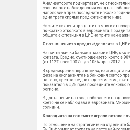
Анализаторите подчертават, че относителния
сравняван с наблюдавания спад на глобално
наполовина през последните няколко години,
една трета спрямо предкризисните нива.
Ниските лихвени проценти на много от пазари
по-кратко отколкото в еврозоната. Поради т
общата експозиция в ЦИЕ на трите най-важни 
Съотношението кредити/депозити в ЦИЕ е
На почти всички банкови пазари в ЦИЕ, съо
кризата. Средно, съотношението, което е 98
(от 112% през 2007 г. до 105% през 2012 г.).
В средносрочна перспеткива, настоящата ни
фаза на експанзията на банковия сектор пре
на това, през последното десетилетие, съо
показателя в ЦИЕ през последните няколко г
региона.
В допълнение на това, набирането на депозит
което не се наблюдава в еврозоната. Мнози
солидни.
Класацията на големите играчи остава по
По отношение на стратегиите на отделните ба
Би Си формират групата на петте най-голем