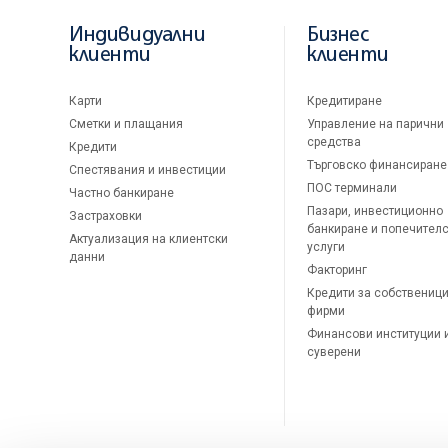
Индивидуални
Бизнес
клиенти
клиенти
Карти
Кредитиране
Сметки и плащания
Управление на парични
средства
Кредити
Търговско финансиране
Спестявания и инвестиции
ПОС терминали
Частно банкиране
Пазари, инвестиционно
Застраховки
банкиране и попечител
Актуализация на клиентски
услуги
данни
Факторинг
Кредити за собственици
фирми
Финансови институции 
суверени