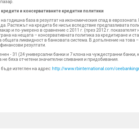
 пазар.
 кредити и консервативните кредитни политики
8% на годишна база в резултат на икономическия спад в еврозоната
да. Растежът на кредита бе нисък вследствие предпазливата поли
кар и по-умерено в сравнение с 2011 г. (през 2012 г. показателят
 страна на нещата – консервативната политика за кредитиране и ст
а общата ликвидност в банковата система. В допълнение на това –
 финансови резултати.
енен - 31 (24 универсални банки и 7 клона на чуждестранни банки, 
а не бяха отчетени значителни сливания и придобивания.
 бъде изтеглен на адрес:
http://www.rbinternational.com/ceebanking