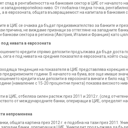
т спад в рентабилността на банковия сектор в ЦИЕ от началото н
 и западноевропейско ниво. От глобална гледна точка, рентабилно
 а в еврозоната, общата възвращаемост на капитала в банковия с
те в ЦИЕ се очаква да бъдат предизвикателство за банките и през 2
ази причина, не виждаме признаци за оттегляне на западните банки
банкови сектора в региона (Австрия, Италия и Франция) като цяло 
 под нивата в еврозоната
тношението кредити спрямо депозити продължава да бъде доста по
%, сега е под нивата на средния показател в еврозоната, който съ
зходяща тенденция на показателя в ЦИЕ представлява корекция н
з предкризисните години. В началото на бума, все още имаше знач
тношението кредити към депозити в еврозоната винаги е било над
одини (намаление с 15-20 процентни пункта) показва високото нив
и в ЦИЕ, отбеляза силен растеж през 2011 и 2012 г. (след отчетени
нството от международните банки, опериращи в ЦИЕ, определят н
чти непроменена
нки, общата картина през 2012 г. е подобна на тази през 2011. Уни
и западни банки, опериращи в ЦИЕ. Уникредит продължава да бъде