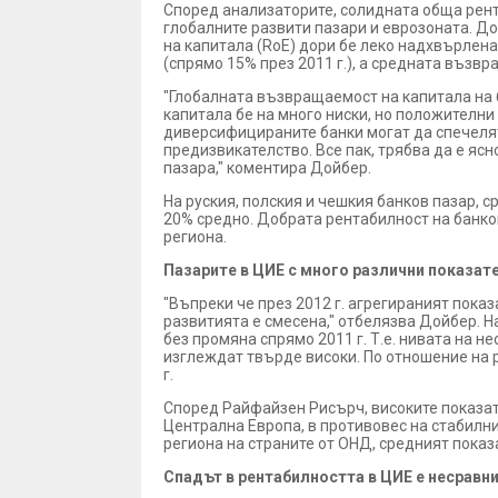
Според анализаторите, солидната обща рента
глобалните развити пазари и еврозоната. Д
на капитала (RoE) дори бе леко надхвърлена
(спрямо 15% през 2011 г.), а средната възвра
"Глобалната възвращаемост на капитала на 
капитала бе на много ниски, но положителни 
диверсифицираните банки могат да спечелят 
предизвикателство. Все пак, трябва да е яс
пазара," коментира Дойбер.
На руския, полския и чешкия банков пазар, 
20% средно. Добрата рентабилност на банков
региона.
Пазарите в ЦИЕ с много различни показат
"Въпреки че през 2012 г. агрегираният показ
развитията е смесена," отбелязва Дойбер. На
без промяна спрямо 2011 г. Т.е. нивата на 
изглеждат твърде високи. По отношение на р
г.
Според Райфайзен Рисърч, високите показат
Централна Европа, в противовес на стабилн
региона на страните от ОНД, средният показа
Спадът в рентабилността в ЦИЕ е несравн