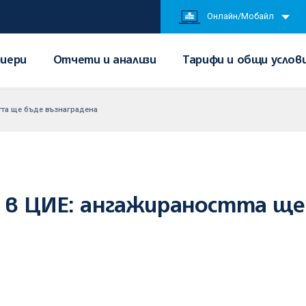
Онлайн/Мобайл
иери
Отчети и анализи
Тарифи и общи услов
тта ще бъде възнаградена
 в ЦИЕ: ангажираността ще