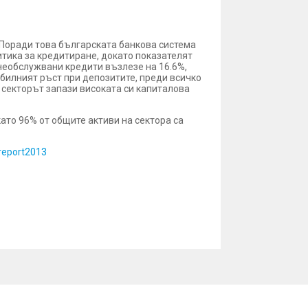
. Поради това българската банкова система
тика за кредитиране, докато показателят
 необслужвани кредити възлезе на 16.6%,
абилният ръст при депозитите, преди всичко
 секторът запази високата си капиталова
като 96% от общите активи на сектора са
report2013