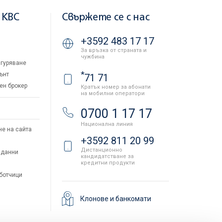
 KBC
Свържете се с нас
+3592 483 17 17
За връзка от страната и
чужбина
гуряване
*
ънт
71 71
ен брокер
Кратък номер за абонати
на мобилни оператори
и
0700 1 17 17
Национална линия
не на сайта
+3592 811 20 99
Дистанционно
 данни
кандидатстване за
кредитни продукти
аботчици
Клонове и банкомати