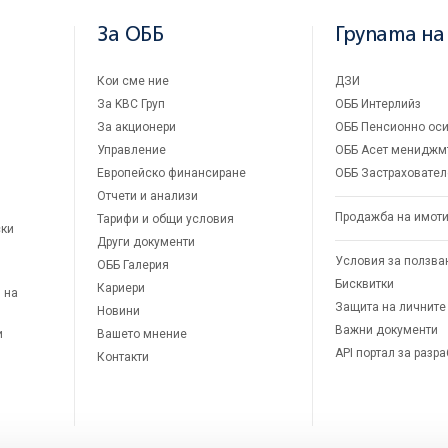
За ОББ
Групата на
Кои сме ние
ДЗИ
За KBC Груп
ОББ Интерлийз
За акционери
ОББ Пенсионно оси
Управление
ОББ Асет мениджм
Европейско финансиране
ОББ Застраховател
Отчети и анализи
Продажба на имот
Тарифи и общи условия
ски
Други документи
Условия за ползва
ОББ Галерия
Бисквитки
Кариери
 на
Защита на личните
Новини
Важни документи
и
Вашето мнение
API портал за разр
Контакти