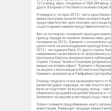
121.6 млрд. евро, следвана от РБИ (84 мрлд. 
друга. Въпреки оттеглянето на инвестиции, К
Очевидно е, че през 2012 г. нито една банка
имаха програма за изтегляне на инвестиции 
представителство чрез клонове, като води п
същото време намали представителствата си
Ако се погледнат основните приходни компон
приход поради по-ниските лихвени нива, док
половина на 2012 г. Банките с относително 
цялостните си консолидирани приходи благод
2012 г. на годишна база. От друга страна, 
намаляване на активите и по-агресивния ръс
Централна Европа, анализаторите наблюдава
страни. Полша, Чехия и Словакия допринесо
имаше негативен ефект. "Банките с балансира
са изцяло с експозиции в Югоизточна Европа
Сикимич, анализатор в Райфайзен Центроба
Според гледната точка на мнозинството от б
развития дават надежда, че най-лошото вече
вече се подготвят за възходящ тренд – какт
обявената продажба на ритейл бизнеса от ст
(излизане на нишови участници) също така 
Освен големите придобивания, които затихн
инвестиции. Уникредит продаде казахстанск