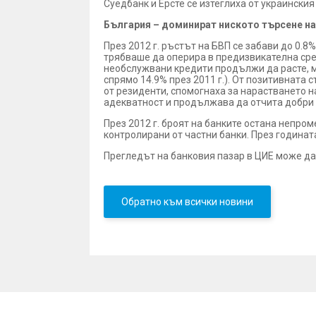
Суедбанк и Ерсте се изтеглиха от украинския
България – доминират ниското търсене на
През 2012 г. ръстът на БВП се забави до 0.
трябваше да оперира в предизвикателна сре
необслужвани кредити продължи да расте, ма
спрямо 14.9% през 2011 г.). От позитивната
от резиденти, спомогнаха за нарастването н
адекватност и продължава да отчита добри
През 2012 г. броят на банките остана непром
контролирани от частни банки. През годинат
Прегледът на банковия пазар в ЦИЕ може да
Обратно към всички новини