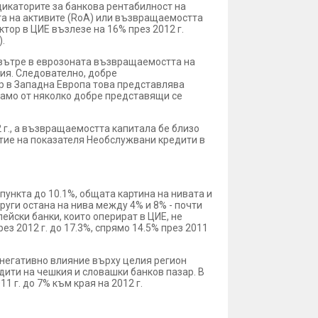
дикаторите за банкова рентабилност на
та на активите (RoA) или възвращаемостта
тор в ЦИЕ възлезе на 16% през 2012 г.
).
а вътре в еврозоната възвращаемостта на
ория. Следователно, добре
ор в Западна Европа това представлява
 само от няколко добре представящи се
2 г., а възвращаемостта капитала бе близо
итие на показателя Необслужвани кредити в
пункта до 10.1%, общата картина на нивата и
други остана на нива между 4% и 8% - почти
ейски банки, които оперират в ЦИЕ, не
з 2012 г. до 17.3%, спрямо 14.5% през 2011
 негативно влияние върху целия регион
ити на чешкия и словашки банков пазар. В
1 г. до 7% към края на 2012 г.