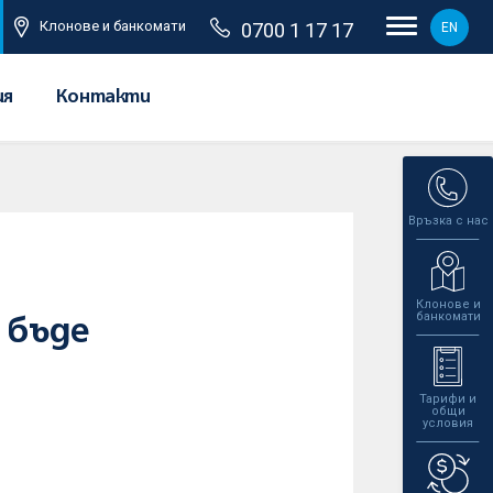
Клонове и банкомати
0700 1 17 17
EN
ия
Контакти
Връзка с нас
Клонове и
банкомати
 бъде
Тарифи и
общи
условия