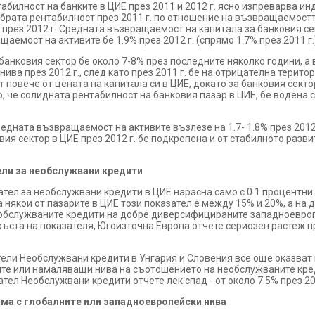
билност на банките в ЦИЕ през 2011 и 2012 г. ясно изпреварва ин
обрата рентабилност през 2011 г. по отношение на възвращаемост
 през 2012 г. Средната възвращаемост на капитала за банковия сек
щаемост на активите бе 1.9% през 2012 г. (спрямо 1.7% през 2011 г.
банковия сектор бе около 7-8% през последните няколко години, 
нива през 2012 г., след като през 2011 г. бе на отрицателна терит
повече от цената на капитала си в ЦИЕ, докато за банковия сект
но, че солидната рентабилност на банковия пазар в ЦИЕ, бе водена
средната възвращаемост на активите възлезе на 1.7- 1.8% през 201
ия сектор в ЦИЕ през 2012 г. бе подкрепена и от стабилното разв
ели за необслужвани кредити
ател за необслужвани кредити в ЦИЕ нарасна само с 0.1 процентни 
 някои от пазарите в ЦИЕ този показател е между 15% и 20%, а на 
необслужваните кредити на добре диверсифицираните западноевроп
ъста на показателя, Югоизточна Европа отчете сериозен растеж пре
ели Необслужвани кредити в Унгария и Словения все още оказват
ите или намаляващи нива на съотошението на необслужваните кред
тел Необслужвани кредити отчете лек спад - от около 7.5% през 201
има с глобалните или западноевропейски нива