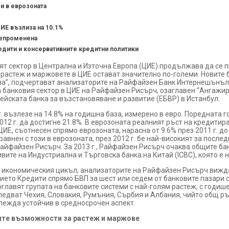
и в еврозоната
ИЕ възлиза на 10.1%
 непроменена
едити и консервативните кредитни политики
ят сектор в Централна и Източна Европа (ЦИЕ) продължава да се п
 растеж и маржовете в ЦИЕ остават значително по-големи. Новите 
на”, подчертават анализаторите на Райфайзен Банк Интернешънъл
 банковия сектор в ЦИЕ на Райфайзен Рисърч, озаглавен “Ангажи
йската банка за възстановяване и развитие (ЕБВР) в Истанбул.
г. възлезе на 14.8% на годишна база, измерено в евро. Поредната 
012 г. да достигне 21.8%. В еврозоната реалният ръст на кредитир
ИЕ, съотнесен спрямо еврозоната, нарасна от 9.6% през 2011 г. до
равнен с този в еврозоната, през 2012 г. бе най-високият за после
Райфайзен Рисърч. За 2013 г., Райфайзен Рисърч очаква общите ба
ивите на Индустриална и Търговска банка на Китай (ICBC), която е н
на икономическия цикъл, анализаторите на Райфайзен Рисърч вижд
ието Кредити спрямо БВП за шест или седем от банковите пазари с 
 оглавят групата на банковите системи с най-голям растеж, с годи
 Следват Чехия, Словакия, Румъния, Сърбия и Албания, чийто общ р
глежда устойчив в средносрочен аспект.
мите възможности за растеж и маржове