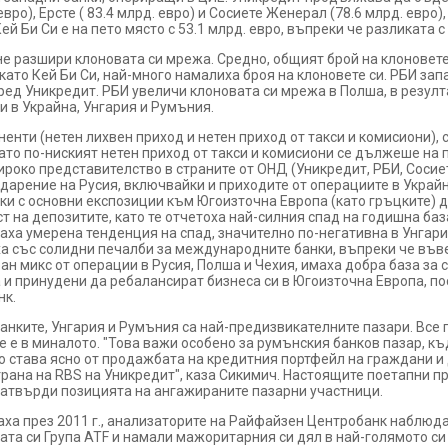
евро), Ерсте ( 83.4 млрд. евро) и Сосиете Женерал (78.6 млрд. евро)
ей Би Си е на пето място с 53.1 млрд. евро, въпреки че разликата 
 не разшири клоновата си мрежа. Средно, общият брой на клоновете
като Кей Би Си, най-много намалиха броя на клоновете си. РБИ за
ред Уникредит. РБИ увеличи клоновата си мрежа в Полша, в резулт
 в Украйна, Унгария и Румъния.
енти (нетен лихвен приход и нетен приход от такси и комисиони),
ато по-ниският нетен приход от такси и комисиони се дължеше на 
широко представителство в страните от ОНД (Уникредит, РБИ, Сосие
арение на Русия, включвайки и приходите от операциите в Украйн
банки с основни експозиции към Югоизточна Европа (като гръцките)
т на депозитите, като те отчетоха най-силния спад на годишна баз
ха умерена тенденция на спад, значително по-негативна в Унгария
ха със солидни печалби за международните банки, въпреки че въ
н микс от операции в Русия, Полша и Чехия, имаха добра база за с
 и принудени да ребалансират бизнеса си в Югоизточна Европа, по
нк.
анките, Унгария и Румъния са най-предизвикателните пазари. Все 
 е в миналото. "Това важи особено за румънския банков пазар, к
о става ясно от продажбата на кредитния портфейл на граждани и 
рана на RBS на Уникредит", каза Сикимич. Настоящите поетапни п
затвърди позицията на ангажираните пазарни участници.
аха през 2011 г., анализаторите на Райфайзен Центробанк наблюд
ата си Група ATF и намали мажоритарния си дял в най-голямото с