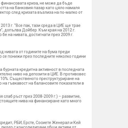
а финансовата криза, не може да бъде
стта на банковия пазар като цяло намаля
ектор след кризата възлиза на по-малко от
013 г. "Все пак, тази среда в ЦИЕ ще трае
”, допълва Дойбер. Към края на 2012 г.
бе на нивата, достигнати през 2009 г.
д нивата от годините на бума преди
що се понижи през последните няколко години
а бурната кредитна активност в последната
ително ниво на депозити в ЦИЕ. В противовес
 110%. Същественото преструктуриране на
о на гъвкавост на балансовите показатели в
я слаб ръст през 2008-2009 г.) – развитие,
астоящите нива на финансиране като много
кредит, РБИ, Ерсте, Сосиете Женерал и Кей
 лидер с консолидирани общи активи от