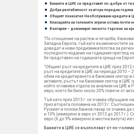
Банките в ЦИЕ се представят по-добре от тез
Добра рентабилност за втора поредна година
Oбщият показател Необслужвани кредити в Ц
Класацията на големите играчи остава почти
България – доминират ниското търсене на кр
"По отношение на растеж и печалби, банкови
Западна Европа, тъй като възможностите за
доведат и нови предизвикателства за регио
последното издание на годишния преглед на
бе представен на годишната среща на Европе
“Общият ръст на кредитите в ЦИЕ през 2012 
ръст на кредитите в ЦИЕ за периода 2010 – 2
обем на кредитирането в банковия сектор в Ц
активите, ръстът на банковия сектор в ЦИЕ с
който оглавява отдела за анализи на ЦИЕ в 
евро, което би било около 20% повече от акт
Тъй като през 2013 г. се очаква обръщане 
през втората половина на 2013 г. Съотношен
Руският и полски банков пазар се очаква да
и 10% (измерено в евро от 2013 до 2017 г.).
евро (6 до 9% измерено в местна валута) из
Банките в ЦИЕ се възползват от по-голе