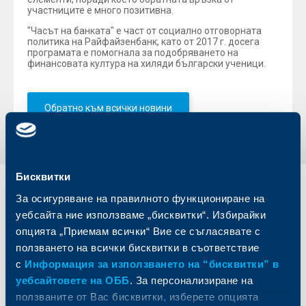
участниците е много позитивна.
"Часът на банката" е част от социално отговорната
политика на Райфайзенбанк, като от 2017 г. досега
програмата е помогнала за подобряването на
финансовата култура на хиляди български ученици.
Обратно към всички новини
Бисквитки
Индивидуални
Бизнес
За осигуряване на правилното функциониране на
клиенти
клиенти
уебсайта ние използваме „бисквитки“. Избирайки
опцията „Приемам всички“ Вие се съгласявате с
Карти
Кредитиране
ползването на всички бисквитки в съответствие
Сметки и плащания
Управление на парични средства
с
Информация за използването на “бисквитки” в
Кредити
Търговско финансиране
уебсайтовете на ОББ
. За персонализиране на
Спестявания и инвестиции
ПОС терминали
ползваните от Вас бисквитки, изберете опцията
Частно банкиране
Пазари, инвестиционно банкиране