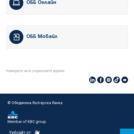
ОББ Онлайн
ОББ Мобайл
Намерете ни в социалните мрежи:
© Oбединена българска банка
Member of KBC group
eDesign
Уебсайт от: