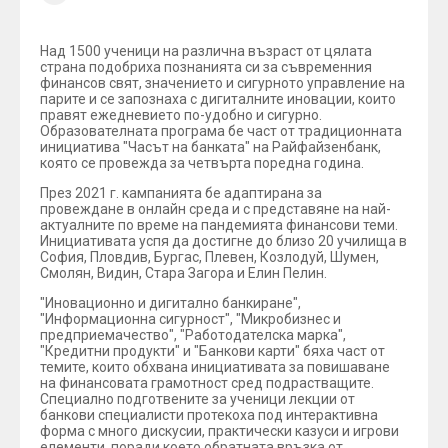
Над 1500 ученици на различна възраст от цялата
страна подобриха познанията си за съвременния
финансов свят, значението и сигурното управление на
парите и се запознаха с дигиталните иновации, които
правят ежедневието по-удобно и сигурно.
Образователната програма бе част от традиционната
инициатива "Часът на банката" на Райфайзенбанк,
която се провежда за четвърта поредна година.
През 2021 г. кампанията бе адаптирана за
провеждане в онлайн среда и с представяне на най-
актуалните по време на пандемията финансови теми.
Инициативата успя да достигне до близо 20 училища в
София, Пловдив, Бургас, Плевен, Козлодуй, Шумен,
Смолян, Видин, Стара Загора и Елин Пелин.
"Иновационно и дигитално банкиране",
"Информационна сигурност", "Микробизнес и
предприемачество", "Работодателска марка",
"Кредитни продукти" и "Банкови карти" бяха част от
темите, които обхвана инициативата за повишаване
на финансовата грамотност сред подрастващите.
Специално подготвените за ученици лекции от
банкови специалисти протекоха под интерактивна
форма с много дискусии, практически казуси и игрови
елементи, поради което обратната връзка от