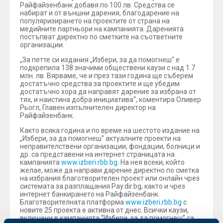
Райфайзенбанк добавя по 100 лв. Средства се
набират и от външни дарения, благодарение на
популяризирането на проектите от страна на
медийните партньори на кампанията. Даренията
постъпват директно по сметките на съответните
организации.
„За петте си издания „Избери, за да помогнеш“ е
подкрепила 138 значими обществени каузи с над 1.7
млн. лв. Вярваме, че и през тази година ще съберем
достатъчно средства за проектите и ще убедим
достатъчно хора да направят дарение за избрана от
тях, и наистина добра инициатива“, коментира Оливер
Рьогл, Главен изпълнителен директор на
Райфайзенбанк.
Както всяка година и по време на шестото издание на
„Избери, за да помогнеш“ актуалните проекти на
неправителствени организации, фондации, болници и
др. са представени на интернет страницата на
кампанията
www.izberi.rbb.bg
. На нея всеки, който
желае, може да направи дарение директно по сметка
на избрания благотворителен проект или онлайн чрез
системата за разплащания Pay.dir.bg, както и чрез
интернет банкирането на Райфайзенбанк.
Благотворителната платформа
www.izberi.rbb.bg
с
новите 25 проекта е активна от днес. Всички каузи,
включени в кампанията “Избери, за да помогнеш” са