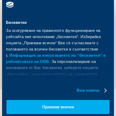
проверени, проучени и избрани, така че да засягат
значим за обществото проблем, а бенефициентът да е
в състояние да осигури работата по решаването му и
впоследствие да направи отчет за изразходваните
средства.
Бисквитки
Освен първоначално предложените проекти,
служителите ще могат да правят предложения за
За осигуряване на правилното функциониране на
каузи, които също да бъдат включени в “Избери, за да
уебсайта ние използваме „бисквитки“. Избирайки
помогнеш” 2014 като проекти по тяхна лична
инициатива. За всеки конкретен проект в
опцията „Приемам всички“ Вие се съгласявате с
дарителската кампания могат да се правят дарения и
ползването на всички бисквитки в съответствие
чрез SMS.
с
Информация за използването на “бисквитки” в
уебсайтовете на ОББ
. За персонализиране на
Обратно към всички новини
ползваните от Вас бисквитки, изберете опцията
„Настройки“, чрез която можете да управлявате
Вашите индивидуални предпочитания за ползвани
бисквитки.
Виж повече
Индивидуални
Бизнес
клиенти
клиенти
Приемам всички