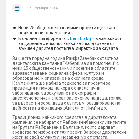
05 ноември 2014
Нови 25 общественозначими проекти ще бъдат
подкрепени от кампанията
В онлайн платформата
izberi.rbb.bg
– възможност
за дарение с няколко клика - всяко дарение от
външен дарител постъпва директно за каузата
За шеста поредна година Райфайзенбанк стартира
дарителската кампания “Избери, за да помогнеш” с
нови 25 общественозначими проекти в областите
здравеопазване, социална сфера, култура и
образование, и опазване на околната среда.
Кампанията ще набира подкрепа за проекти за
превенция и помощ на хора с онкологични
заболявания, за закупване на ехограф и
анестезиологичен апарат за лечение на деца, грижа
за възрастни хора, деца с аутизъм, разширяване на
дейността на фондация „Ангели от Лим“ и др.
Традиционно, най-много средства в дарителската
кампания се набират от Райфайзенбанк и служителите
на Групата Райфайзен в България, които даряват
средства по избран от тях проект. За всеки дарителски
жест на свой служител, независимо от сумата,