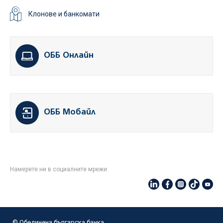
Клонове и банкомати
ОББ Онлайн
ОББ Мобайл
Намерете ни в социалните мрежи:
© Oбединена българска банка