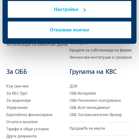
Карти
Кредитиране
Настройки
Сметки и плащания
Управление на парични средства
Кредити
Търговско финансиране
Спестявания и инвестиции
ПОС терминали
Отказвам всички
Частно банкиране
Пазари, инвестиционно банкиране
и попечителски услуги
Застраховки
Факторинг
Актуализация на клиентски данни
Кредити за собственици на фирми
Финансови институции и суверени
За ОББ
Групата на KBC
Кои сме ние
ДЗИ
За KBC Груп
ОББ Интерлийз
За акционери
ОББ Пенсионно осигуряване
Управление
ОББ Асет мениджмънт
Европейско финансиране
ОББ Застрахователен брокер
Отчети и анализи
Продажба на имоти
Тарифи и общи условия
Други документи