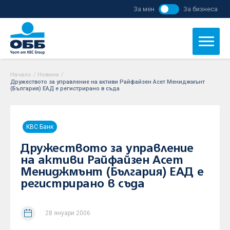
За мен
За бизнеса
Начало
/
Новини
/
Дружеството за управление на активи Райфайзен Асет Мениджмънт
(България) ЕАД е регистрирано в съда
KBC Банк
Дружеството за управление
на активи Райфайзен Асет
Мениджмънт (България) ЕАД е
регистрирано в съда
28 януари 2006