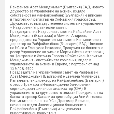
Райфайзен Асет Мениджмънт (България) ЕАД, новото
дружество за управление на активи, изцяло
собственост на Райфайзенбанк (България), е вписано
в търговския регистър на Софийския градски съд.
Дружеството има двустепенна система на управление
– Надзорен и Управителен съвет.
Председател на Надзорния съвет на Райфайзен Асет
Мениджмънт (България) е Момчил Андреев,
председател на Управителния съвет и Изпълнителен
директор на Райфайзенбанк (България) ЕАД. Членове
на НС са и Емануела Николова, Прокурист на банката, с
ресор Управление на риска и Мартин Йетан, отговарящ
за Централна и Източна Европа в Райфайзен Кепитъл
Мениджмънт - австрийската компания, лидер в
управлението на активи в Европа, с портфейл от над
32 млрд. евро.
Председател на Управителния съвет на Райфайзен
Асет Мениджмънт (България) е Евелина Милтенова,
Изпълнителен директор на Райфайзенбанк (България)
с ресор Трежъри и Инвестиционно банкиране и
сертифициран финансов анализатор (CFA). В
управлението на дружеството влиза и Прокуристът на
банката с ресор Канали за дистрибуция Ани Ангелова.
Изпълнителен член на УС е Драгомир Великов,
началник отдел Инвестиционно банкиране в
Райфайзенбанк (България) и лицензиран
инвестиционен консултант.