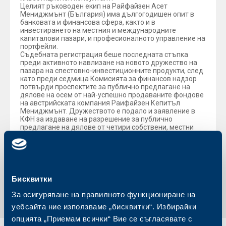
Целият ръководен екип на Райфайзен Асет
Мениджмънт (България) има дългогодишен опит в
банковата и финансова сфера, както и в
инвестирането на местния и международните
капиталови пазари, и професионалното управление на
портфейли.
Съдебната регистрация беше последната стъпка
преди активното навлизане на новото дружество на
пазара на спестовно-инвестиционните продукти, след
като преди седмица Комисията за финансов надзор
потвърди проспектите за публично предлагане на
дялове на осем от най-успешно продаваните фондове
на австрийската компания Раифайзен Кепитъл
Мениджмънт. Дружеството е подало и заявление в
КФН за издаване на разрешение за публично
предлагане на дялове от четири собствени, местни
фонда на Райфайзен Асет Мениджмънт (България)
ЕАД.
Обратно към всички новини
Бисквитки
За осигуряване на правилното функциониране на
уебсайта ние използваме „бисквитки“. Избирайки
опцията „Приемам всички“ Вие се съгласявате с