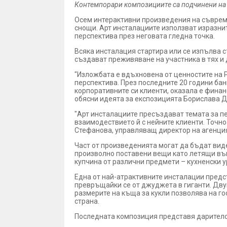
Контемпорари композициите са подчинени на 
Осем интерактивни произведения на съвреме
снощи. Арт инсталациите използват изразнит
перспектива през неговата гледна точка.
Всяка инсталация стартира или се изпълва с
създават преживяване на участника в тях и
"Изложбата е вдъхновена от ценностите на 
перспектива. През последните 20 години бан
корпоративните си клиенти, оказала е фина
обясни идеята за експозицията Борислава 
"Арт инсталациите пресъздават темата за пе
взаимодествието й с нейните клиенти. Точно
Стефанова, управляващ директор на агенция A
Част от произведенията могат да бъдат вид
произволно поставени вещи като летящи във
купчина от различни предмети – кухненски ур
Една от най-атрактивните инсталации предста
превръщайки се от джуджета в гиганти. Дву
размерите на къща за кукли позволява на гос
страна.
Последната композиция представя дарителск