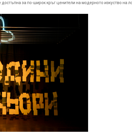
достъпна за по-широк кръг ценители на модерното изкуство на л