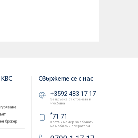
 KBC
Свържете се с нас
+3592 483 17 17
За връзка от страната и
чужбина
гуряване
*
ънт
71 71
ен брокер
Кратък номер за абонати
на мобилни оператори
и