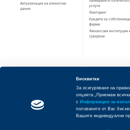
банкиране и попечител
Актуализация на клиентски
услуги
данни
Факторинг
Кредити за собственици
фирми
Финансови институции 
суверени
Бисквитки
За осигуряване на прави
ОББ Онлайн
ОББ Мобай
опцията „Приемам всички
с
Информация за използ
ползваните от Вас бискв
Вашите индивидуални пр