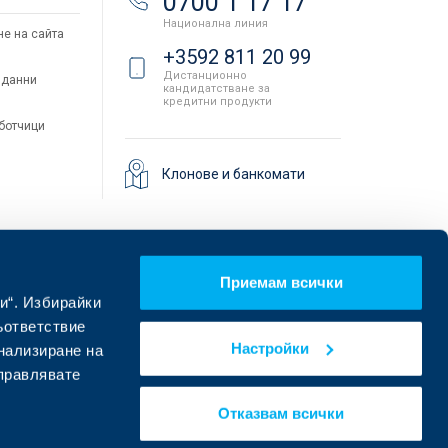
0700 1 17 17
Национална линия
не на сайта
+3592 811 20 99
Дистанционно
 данни
кандидатстване за
кредитни продукти
аботчици
Клонове и банкомати
Приемам всички
и“. Избирайки
ъответствие
Настройки
онализиране на
управлявате
Намерете ни в социалните мрежи:
Отказвам всички