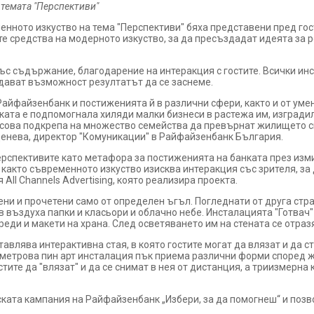
темата "Перспективи"
нното изкуство на тема "Перспективи" бяха представени пред го
е средства на модерното изкуство, за да пресъздадат идеята за 
ъс съдържание, благодарение на интеракция с гостите. Всички инст
 дават възможност резултатът да се заснеме.
Райфайзенбанк и постиженията й в различни сфери, както и от ум
ката е подпомогнала хиляди малки бизнеси в растежа им, изгради
нсова подкрепа на множество семейства да превърнат жилището си
Денева, директор "Комуникации" в Райфайзенбанк България.
рспективите като метафора за постиженията на банката през измин
 както съвременното изкуство изисква интеракция със зрителя, з
ll Channels Advertising, която реализира проекта.
ени и прочетени само от определен ъгъл. Погледнати от друга ст
 въздуха папки и класьори и облачно небе. Инсталацията "Готвач
еди и макети на храна. След осветяването им на стената се отразя
влява интерактивна стая, в която гостите могат да влязат и да ст
метрова пин арт инсталация пък приема различни форми според ж
тите да "влязат" и да се снимат в нея от дистанция, а триизмерна
ата кампания на Райфайзенбанк „Избери, за да помогнеш“ и позво