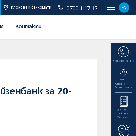
Клонове и банкомати
0700 1 17 17
EN
ия
Контакти
Връзка с нас
Клонове и
банкомати
зенбанк за 20-
Тарифи и
общи
условия