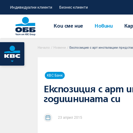
Индивидуални клиенти
Бизнес клиенти
Кои сме ние
Новини
Кар
Начало
/
Новини
/
Експозиция с арт инсталации предста
KBC Банк
Експозиция с арт 
годишнината си
23 април 2015