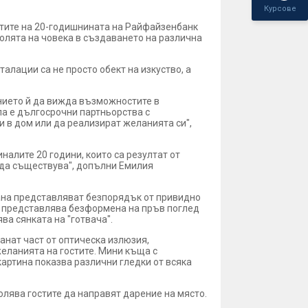
Курсове
стите на 20-годишнината на Райфайзенбанк
ролята на човека в създаването на различна
алации са не просто обект на изкуство, а
ението й да вижда възможностите в
ла е дългосрочни партньорства с
 в дом или да реализират желанията си",
алите 20 години, които са резултат от
а да съществува", допълни Емилия
рана представляват безпорядък от привидно
" представлява безформена на пръв поглед
ва сянката на "готвача".
анат част от оптическа излюзия,
еланията на гостите. Мини къща с
 картина показва различни гледки от всяка
лява гостите да направят дарение на място.