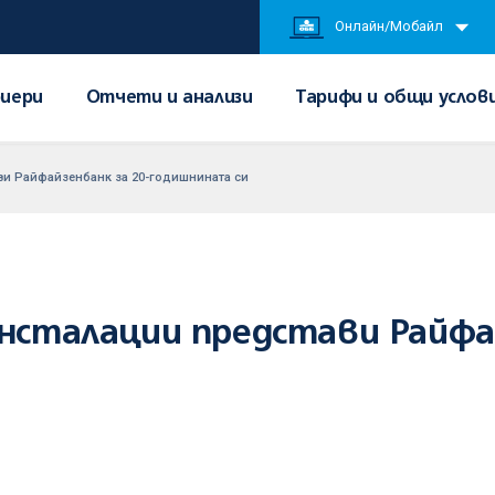
Онлайн/Мобайл
иери
Отчети и анализи
Тарифи и общи услов
ви Райфайзенбанк за 20-годишнината си
инсталации представи Райфай