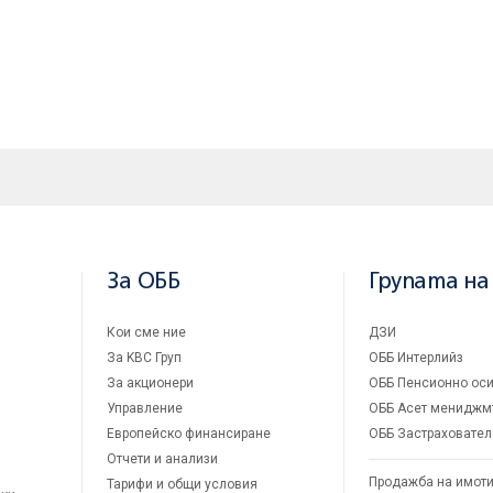
За ОББ
Групата на
Кои сме ние
ДЗИ
За KBC Груп
ОББ Интерлийз
За акционери
ОББ Пенсионно оси
Управление
ОББ Асет мениджм
Европейско финансиране
ОББ Застраховател
Отчети и анализи
Продажба на имот
Тарифи и общи условия