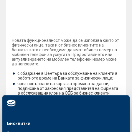
Въведете динамична парола от SMS или
софтуерен/хардуерен U-code според
предварително избрания от Вас начин за
идентификация.
Ако плащането е към нова сметка, молим Ви да
го потвърдите с получената SMS парола.
Новата функционалност може да се използва както от
физически лица, така и от бизнес клиентите на
банката, като е необходимо да имат обявен номер на
мобилен телефон за услугата. Предоставянето или
актуализирането на мобилен телефонен номер може
да направите:
с обаджане в Центъра за обслужване на клиенти в
работното време на Банката за физически лица;
чрез попълване на карта за промяна на данни,
подписана от законовия представител на фирмата
в обслужващия клон на ОББ за бизнес клиенти.
Въвеждането на този нов начин за използване на
електронното ни банкиране е поредната стъпка, която
правим с цел подобряване на предлаганите от нас
услуги, за да отговорят още по-ефективно на Вашите
потребности.
Бисквитки