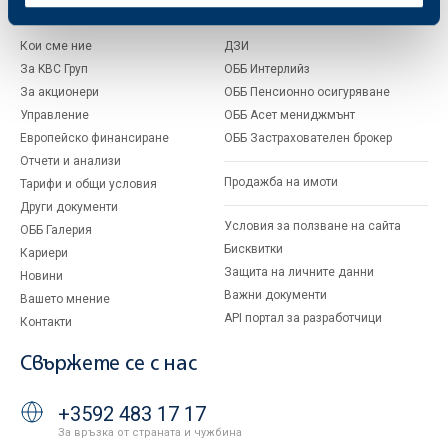
За ОББ
Групата на KBC
Кои сме ние
ДЗИ
За KBC Груп
ОББ Интерлийз
За акционери
ОББ Пенсионно осигуряване
Управление
ОББ Асет мениджмънт
Европейско финансиране
ОББ Застрахователен брокер
Отчети и анализи
Продажба на имоти
Тарифи и общи условия
Други документи
Условия за ползване на сайта
ОББ Галерия
Бисквитки
Кариери
Защита на личните данни
Новини
Важни документи
Вашето мнение
API портал за разработчици
Контакти
Свържете се с нас
+3592 483 17 17
За връзка от страната и чужбина