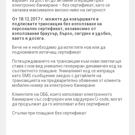
вариант за достъп до активни операции през
електронно банкиране – без сертификат, като се
запазва максимално високо ниво на сигурност.
От 18.12.2017 г. можете да извършвате и
подписвате трансакции без използване на
персонален сертификат, независимо от
използвания браузър, бързо, сигурно и удобно,
както и досега.
Вече не е необходимо да изтегляте нов или да
подновявате изтичащ сертификат.
Потвърждаването на трансакции към нови сметки ще
става с нов вид уникално генериран динамичен код за
съответното плащане. Уникалният код се изпраща
като SMS съобщение заедно с детайлите на
трансакцията на предварително обявения от клиента
мобилен номер за електронно банкиране.
Клиентите на ОББ, които използват електронното
банкиране със софтуерен или хардуерен U-code, могат
да продължат да го използват и без сертификат.
Стъпки при плащане без сертификат:
Въведете потребителското си име и валидна
парола в електронното банкиране и сложете
отметка „Активни операции“.