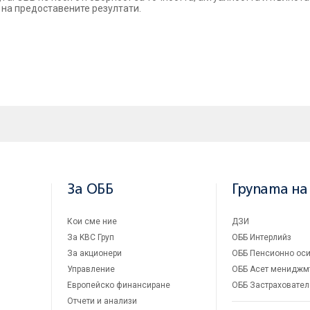
 на предоставените резултати.
За ОББ
Групата на
Кои сме ние
ДЗИ
За KBC Груп
ОББ Интерлийз
За акционери
ОББ Пенсионно оси
Управление
ОББ Асет мениджм
Европейско финансиране
ОББ Застраховател
Отчети и анализи