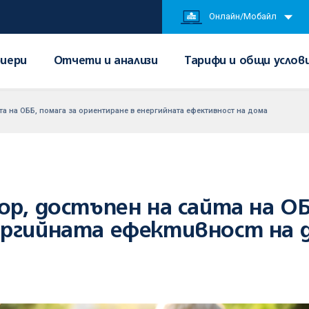
Онлайн/Мобайл
иери
Отчети и анализи
Тарифи и общи услов
та на ОББ, помага за ориентиране в енергийната ефективност на дома
ор, достъпен на сайта на ОБ
ергийната ефективност на 