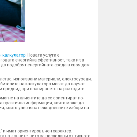
н калкулатор
. Новата услуга е
говата енергийна ефективност, така и за
о да подобрят енергийната среда в своя дом
лство, използвани материали, електроуреди,
бителите на калкулатора могат да научат
ти предвид при планирането на разходите.
омогне на клиентите да се ориентират по-
га практична информация, която може да
ия, които улесняват ежедневните избори на
“ и имат ориентировъчен характер.
та на данните, нито за последици от тяхното