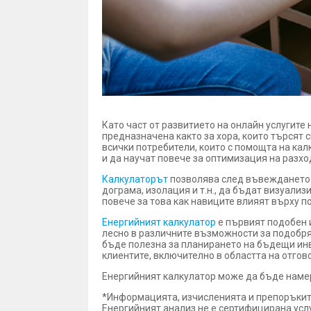
Като част от развитието на онлайн услугите
предназначена както за хора, които търсят 
всички потребители, които с помощта на кал
и да научат повече за оптимизация на разхо
Калкулаторът
позволява след въвеждането н
дограма, изолация и т.н., да бъдат визуали
повече за това как навиците влияят върху п
Енергийният калкулатор
е първият подобен и
лесно в различните възможности за подобр
бъде полезна за планирането на бъдещи инв
клиентите, включително в областта на отгов
Енергийният калкулатор може да бъде намер
*Информацията, изчисленията и препоръките
Енергийният анализ не е сертифицирана услу