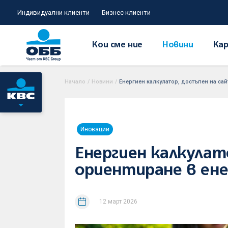
Индивидуални клиенти
Бизнес клиенти
Кои сме ние
Новини
Кар
Начало
/
Новини
/
Енергиен калкулатор, достъпен на сай
Иновации
Енергиен калкулат
ориентиране в ен
12 март 2026