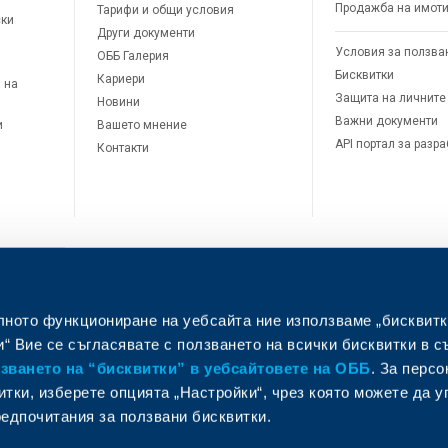
Продажба на имот
Тарифи и общи условия
ски
Други документи
Условия за ползва
ОББ Галерия
Бисквитки
Кариери
 на
Защита на личните
Новини
Важни документи
и
Вашето мнение
API портал за разр
Контакти
лното функциониране на уебсайта ние използваме „бисквитк
л
“ Вие се съгласявате с ползването на всички бисквитки в с
ването на “бисквитки” в уебсайтовете на ОББ
. За перс
итки, изберете опцията „Настройки“, чрез която можете да 
едпочитания за ползвани бисквитки.