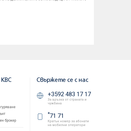
 KBC
Свържете се с нас
+3592 483 17 17
За връзка от страната и
чужбина
гуряване
*
ънт
71 71
ен брокер
Кратък номер за абонати
на мобилни оператори