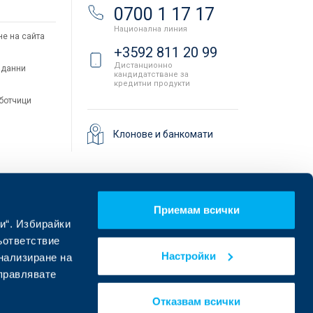
и
0700 1 17 17
Национална линия
не на сайта
+3592 811 20 99
Дистанционно
 данни
кандидатстване за
кредитни продукти
аботчици
Клонове и банкомати
Приемам всички
и“. Избирайки
ъответствие
Настройки
онализиране на
управлявате
Намерете ни в социалните мрежи:
Отказвам всички