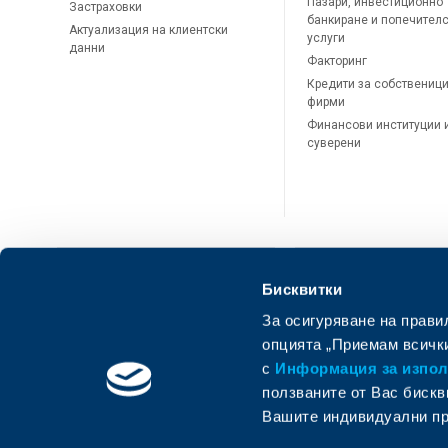
Пазари, инвестиционно
Застраховки
банкиране и попечител
Актуализация на клиентски
услуги
данни
Факторинг
Кредити за собственици
фирми
Финансови институции 
суверени
Бисквитки
За осигуряване на прави
ОББ Онлайн
ОББ Мобай
опцията „Приемам всички
с
Информация за използ
ползваните от Вас бискв
Вашите индивидуални пр