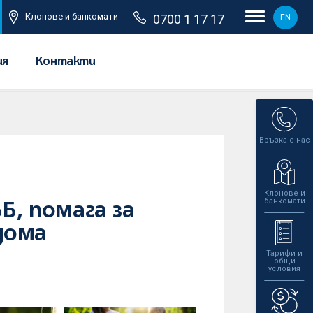
Клонове и банкомати
0700 1 17 17
EN
ия
Контакти
Връзка с нас
Клонове и
банкомати
Б, помага за
дома
Тарифи и
общи
условия