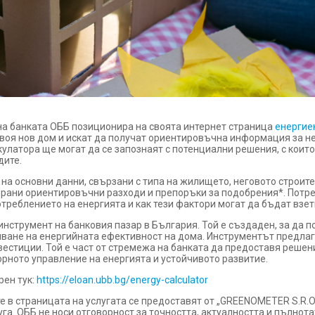
 на банката ОББ позиционира на своята интернет страница
енергие
своя нов дом и искат да получат ориентировъчна информация за не
кулатора ще могат да се запознаят с потенциални решения, с коит
дите.
а основни данни, свързани с типа на жилището, неговото строите
зирани ориентировъчни разходи и препоръки за подобрения*. Потре
отреблението на енергията и как тези фактори могат да бъдат взе
нструмент на банковия пазар в България. Той е създаден, за да п
яване на енергийната ефективност на дома. Инструментът предла
естиции. Той е част от стремежа на банката да предоставя решен
орното управление на енергията и устойчивото развитие.
ен тук:
https://eloan.ubb.bg/energy-calculator
 в страницата на услугата се предоставят от „GREENOMETER S.R.O.
га. ОББ не носи отговорност за точността, актуалността и пълнота