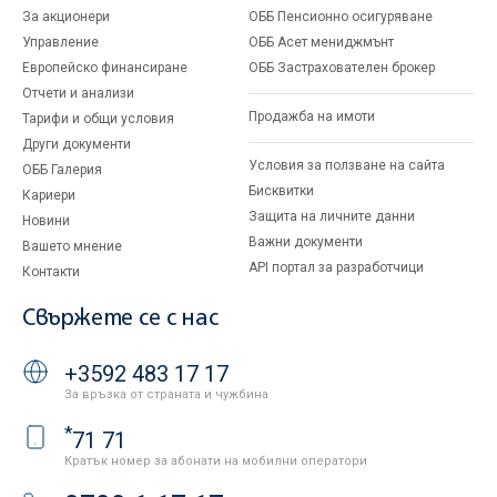
За акционери
ОББ Пенсионно осигуряване
Управление
ОББ Асет мениджмънт
Европейско финансиране
ОББ Застрахователен брокер
Отчети и анализи
Продажба на имоти
Тарифи и общи условия
Други документи
Условия за ползване на сайта
ОББ Галерия
Бисквитки
Кариери
Защита на личните данни
Новини
Важни документи
Вашето мнение
API портал за разработчици
Контакти
Свържете се с нас
+3592 483 17 17
За връзка от страната и чужбина
*
71 71
Кратък номер за абонати на мобилни оператори