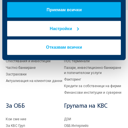
Приемам всички
Индивидуални
Бизнес
клиенти
клиенти
Настройки
Карти
Кредитиране
Отказвам всички
Сметки и плащания
Управление на парични средства
Кредити
Търговско финансиране
Спестявания и инвестиции
ПОС терминали
Частно банкиране
Пазари, инвестиционно банкиране
и попечителски услуги
Застраховки
Факторинг
Актуализация на клиентски данни
Кредити за собственици на фирми
Финансови институции и суверени
За ОББ
Групата на KBC
Кои сме ние
ДЗИ
За KBC Груп
ОББ Интерлийз