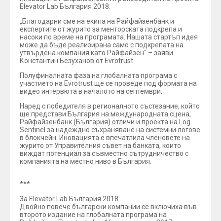
Elevator Lab България 2018.
„Благодарни сме на екипа на Райфайзенбанк и
експертите от журито за менторската подкрепа и
насоки по време на програмата. Нашата стартъп идея
може да бъде реализирана само с подкрепата на
утвърдена компания като Райфайзен“ – заяви
Константин Безуханов от Evrotrust.
Полуфиналната фаза на глобалната програма с
участието на Evrotrust ще се проведе под формата на
видео интервюта в началото на септември.
Наред с победителя в регионалното състезание, който
ще представи България на международната сцена,
Райфайзенбанк (България) отличи и проекта на Log
Sentinel за надеждно съхраняване на системни логове
в блокчейн. Иновацията е впечатлила членовете на
журито от Управителния съвет на банката, които
виждат потенциал за съвместно сътрудничество с
компанията на местно ниво в България.
***
За Elevator Lab България 2018
Двойно повече български компании се включиха във
второто издание на глобалната програма на