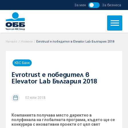
За мен
За бизнеса
Начало
/
Новини
/
Evrotrust e победител в Elevator Lab България 2018
KBC Банк
Evrotrust e победител в
Elevator Lab България 2018
02 юли 2018
Компанията получава място директно в
полуфинала на глобалната програма, където ще се
конкурира с иновативни проекти от цял свят