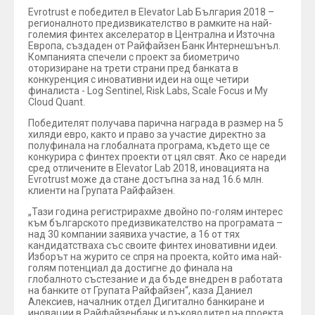
Evrotrust е победител в Elevator Lab България 2018 –
регионалното предизвикателство в рамките на най-
големия финтех акселератор в Централна и Източна
Европа, създаден от Райфайзен Банк Интернешънъл.
Компанията спечели с проект за биометричо
оторизиране на трети страни пред банката в
конкуренция с иновативни идеи на още четири
финалиста - Log Sentinel, Risk Labs, Scale Focus и My
Cloud Quant.
Победителят получава парична награда в размер на 5
хиляди евро, както и право за участие директно за
полуфинала на глобалната програма, където ще се
конкурира с финтех проекти от цял свят. Ако се нареди
сред отличените в Elevator Lab 2018, иновацията на
Evrotrust може да стане достъпна за над 16.6 млн.
клиенти на Групата Райфайзен.
„Тази година регистрирахме двойно по-голям интерес
към българското предизвикателство на програмата –
над 30 компании заявиха участие, а 16 от тях
кандидатстваха със своите финтех иновативни идеи.
Изборът на журито се спря на проекта, който има най-
голям потенциал да достигне до финала на
глобалното състезание и да бъде внедрен в работата
на банките от Групата Райфайзен“, каза Даниел
Алексиев, началник отдел Дигитално банкиране и
иновации в Райфайзенбанк и ръководител на проекта