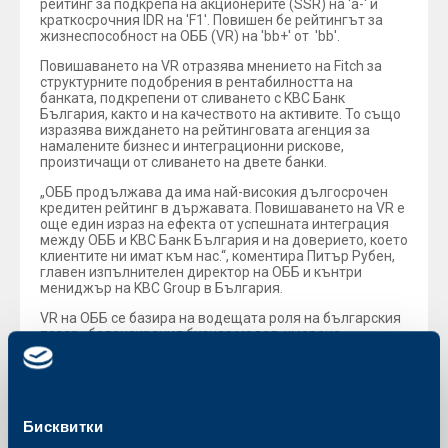
рейтинг за подкрепа на акционерите (SSR) на 'a-' и
краткосрочния IDR на 'F1'. Повишен бе рейтингът за
жизнеспособност на ОББ (VR) на 'bb+' от 'bb'.
Повишаването на VR отразява мнението на Fitch за
структурните подобрения в рентабилността на
банката, подкрепени от сливането с KBC Банк
България, както и на качеството на активите. То също
изразява виждането на рейтинговата агенция за
намалените бизнес и интеграционни рискове,
произтичащи от сливането на двете банки.
„ОББ продължава да има най-високия дългосрочен
кредитен рейтинг в държавата. Повишаването на VR e
още един израз на ефекта от успешната интеграция
между ОББ и KBC Банк България и на доверието, което
клиентите ни имат към нас.“, коментира Питър Рубен,
главен изпълнителен директор на ОББ и кънтри
мениджър на KBC Group в България.
VR на ОББ се базира на водещата роля на българския
пазар, балансирания бизнес модел, умерено
обезценените кредити, подобрена рентабилност,
високи капиталови съотношения и стабилен профил
на финансиране и ликвидност.
Подробно описание на рейтингите може да бъде
Бисквитки
видяно на
страницата на рейтинговата агенция
.