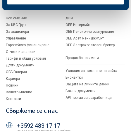
За ОББ
Групата на KBC
Кои сме ние
ДЗИ
За KBC Груп
ОББ Интерлийз
За акционери
ОББ Пенсионно осигуряване
Управление
ОББ Асет мениджмънт
Европейско финансиране
ОББ Застрахователен брокер
Отчети и анализи
Продажба на имоти
Тарифи и общи условия
Други документи
Условия за ползване на сайта
ОББ Галерия
Бисквитки
Кариери
Защита на личните данни
Новини
Важни документи
Вашето мнение
API портал за разработчици
Контакти
Свържете се с нас
+3592 483 17 17