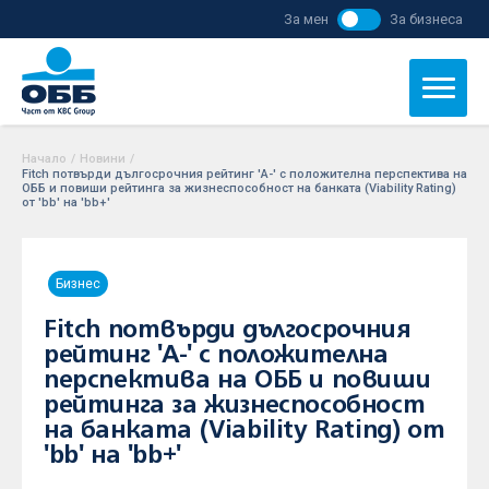
За мен
За бизнеса
Начало
/
Новини
/
Fitch потвърди дългосрочния рейтинг 'A-' с положителна перспектива на
ОББ и повиши рейтинга за жизнеспособност на банката (Viability Rating)
от 'bb' на 'bb+'
Бизнес
Fitch потвърди дългосрочния
рейтинг 'A-' с положителна
перспектива на ОББ и повиши
рейтинга за жизнеспособност
на банката (Viability Rating) от
'bb' на 'bb+'