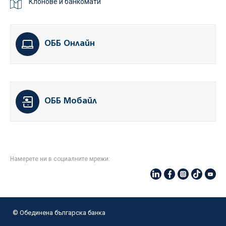
Клонове и банкомати
ОББ Онлайн
ОББ Мобайл
Намерете ни в социалните мрежи:
© Oбединена българска банка