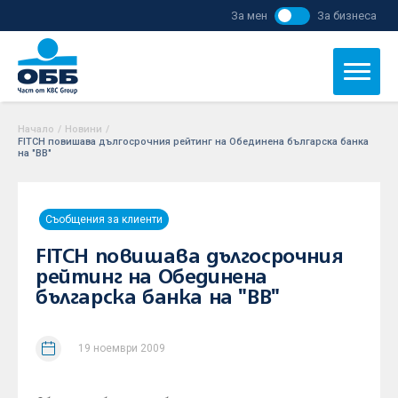
За мен
За бизнеса
Начало
/
Новини
/
FITCH повишава дългосрочния рейтинг на Обединена българска банка
на "BB"
Съобщения за клиенти
FITCH повишава дългосрочния
рейтинг на Обединена
българска банка на "BB"
19 ноември 2009