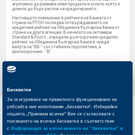
агресивно да развива нови продукти и услуги, което е
довело до бърз растеж на кредитирането.
Настоящото повишение в рейтинга на Банката от
страна на FITCH последва потвърждаването на
кредитния рейтинг на Обединена българска банка от
страна на друга агенция. В началото на октомври
Standard & Poor's , определи дългосрочния кредитен
рейтинг на Обединена българска банка в чужда
валута на "ВВ-" със стабилна перспектива, а
краткосрочния - "В".
Обратно към всички новини
Бисквитки
За осигуряване на правилното функциониране на
уебсайта ние използваме „бисквитки“. Избирайки
Индивидуални
Бизнес
опцията „Приемам всички“ Вие се съгласявате с
клиенти
клиенти
ползването на всички бисквитки в съответствие
с
Информация за използването на “бисквитки” в
Карти
Кредитиране