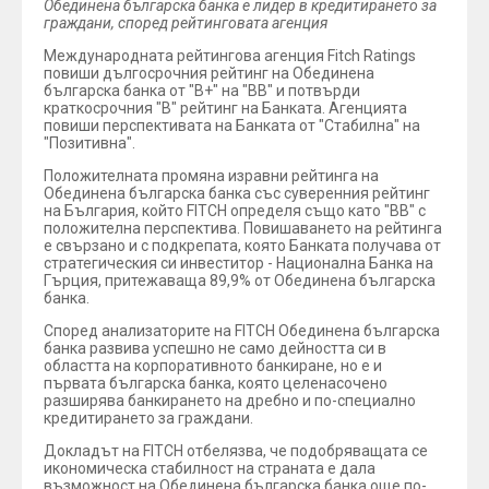
Обединена българска банка е лидер в кредитирането за
граждани, според рейтинговата агенция
Международната рейтингова агенция Fitch Ratings
повиши дългосрочния рейтинг на Обединена
българска банка от "B+" на "ВВ" и потвърди
краткосрочния "B" рейтинг на Банката. Агенцията
повиши перспективата на Банката от "Стабилна" на
"Позитивна".
Положителната промяна изравни рейтинга на
Обединена българска банка със суверенния рейтинг
на България, който FITCH определя също като "ВВ" с
положителна перспектива. Повишаването на рейтинга
е свързано и с подкрепата, която Банката получава от
стратегическия си инвеститор - Национална Банка на
Гърция, притежаваща 89,9% от Обединена българска
банка.
Според анализаторите на FITCH Обединена българска
банка развива успешно не само дейността си в
областта на корпоративното банкиране, но е и
първата българска банка, която целенасочено
разширява банкирането на дребно и по-специално
кредитирането за граждани.
Докладът на FITCH отбелязва, че подобряващата се
икономическа стабилност на страната е дала
възможност на Обединена българска банка още по-