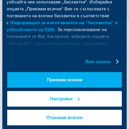
уебсайта ние използваме „бисквитки“. Избирайки
опцията „Приемам всички“ Вие се съгласявате с
ползването на всички бисквитки в съответствие
с
Информация за използването на “бисквитки” в
уебсайтовете на ОББ
. За персонализиране на
Индивидуални
Бизнес
ползваните от Вас бисквитки, изберете опцията
клиенти
клиенти
„Настройки“, чрез която можете да управлявате
Вашите индивидуални предпочитания за ползвани
Карти
Кредитиране
бисквитки.
Сметки и плащания
Управление на парични средства
Виж повече
Кредити
Търговско финансиране
Спестявания и инвестиции
ПОС терминали
Частно банкиране
Пазари, инвестиционно банкиране
Приемам всички
и попечителски услуги
Застраховки
Факторинг
Актуализация на клиентски данни
Кредити за собственици на фирми
Настройки
Финансови институции и суверени
Отказвам всички
За ОББ
Групата на KBC