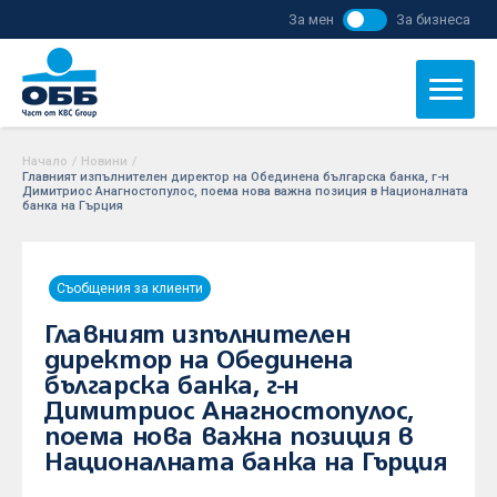
За мен
За бизнеса
Начало
/
Новини
/
Главният изпълнителен директор на Обединена българска банка, г-н
Димитриос Анагностопулос, поема нова важна позиция в Националната
банка на Гърция
Съобщения за клиенти
Главният изпълнителен
директор на Обединена
българска банка, г-н
Димитриос Анагностопулос,
поема нова важна позиция в
Националната банка на Гърция