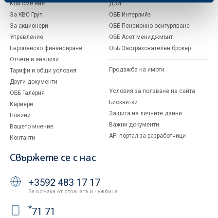
Кои сме ние
ДЗИ
За KBC Груп
ОББ Интерлийз
За акционери
ОББ Пенсионно осигуряване
Управление
ОББ Асет мениджмънт
Европейско финансиране
ОББ Застрахователен брокер
Отчети и анализи
Продажба на имоти
Тарифи и общи условия
Други документи
Условия за ползване на сайта
ОББ Галерия
Бисквитки
Кариери
Защита на личните данни
Новини
Важни документи
Вашето мнение
API портал за разработчици
Контакти
Свържете се с нас
+3592 483 17 17
За връзка от страната и чужбина
*
71 71