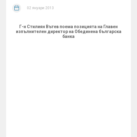
02 януари 2013
Г-н Стилиян Вътев поема позицията на Главен
изпълнителен директор на Обединена българска
банка
На 28 декември 2012 г., на извънредно заседание
Съветът на директорите на Обединена българска
банка прие оставката на г-н Димитриос
Анагностопулос и го освободи от длъжността Главен
изпълнителен директор на Банката, считано от
28.12.2012 г. Членовете на Борда одобриха също и
предложение до извънредното Общо събрание на
акционерите на Банката, което ще се проведе през
2013 г., за освобождаване на г-н Димитриос
Анагностопулос в качеството му на член на Съвета
на директорите.
Обширният банков опит на г-н Димитрис
Анагностопулос на мениджърски позиции в
Ситибанк – Атина, Финансбанк – Истанбул, както и
в Обединена българска банка, е водещата причина за