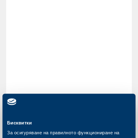
поемането на ново предизвикателство в групата на
НБГ, присъединявайки се към екипа по проекта за
предстоящото сливане между Национална банка на
Гърция и Eurobank, Гърция. Съветът на директорите
на Обединена българска банка искрено благодари на
г-н Димитриос Анагностопулос за неговия
плодотворен принос към изпълнителния
мениджмънт на Обединена българска банка и му
пожела успех в бъдещата му професионална кариера
в групата на НБГ.
Съветът на директорите избра г-н Стилиян Вътев за
Главен изпълнителен директор на Банката. Г-н Вътев
е също и Председател на Съвета на директорите на
Обединена българска банка.
Г-н Вътев е част от мениджмънта на Банката от
нейното основаване през 1993 г. Той беше главен
изпълнителен директор на Обединена българска
банка преди избирането на г-н Анагностопулос,
заемайки тази позиция в продължение на 15 години
от 1997 г.
Бисквитки
За осигуряване на правилното функциониране на
Обратно към всички новини