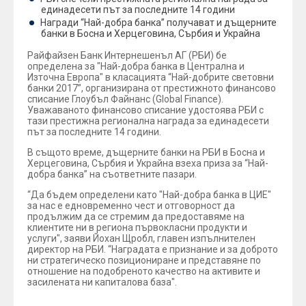
единадесети път за последните 14 години
Награди “Най-добра банка” получават и дъщерните
банки в Босна и Херцеговина, Сърбия и Украйна
Райфайзен Банк Интернешенъл АГ (РБИ) бе
определена за "Най-добра банка в Централна и
Източна Европа" в класацията “Най-добрите световни
банки 2017”, организирана от престижното финансово
списание Глоубъл Файнанс (Global Finance).
Уважаваното финансово списание удостоява РБИ с
тази престижна регионална награда за единадесети
път за последните 14 години.
В същото време, дъщерните банки на РБИ в Босна и
Херцеговина, Сърбия и Украйна взеха приза за “Най-
добра банка” на съответните пазари.
“Да бъдем определени като "Най-добра банка в ЦИЕ"
за нас е едновременно чест и отговорност да
продължим да се стремим да предоставяме на
клиентите ни в региона първокласни продукти и
услуги", заяви Йохан Щробл, главен изпълнителен
директор на РБИ. “Наградата е признание и за доброто
ни стратегическо позициониране и представяне по
отношение на подобреното качество на активите и
засилената ни капиталова база".