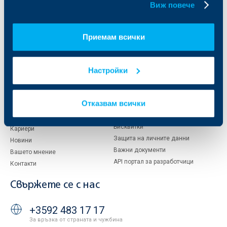
За ОББ
Групата на KBC
Виж повече
Кои сме ние
ДЗИ
За KBC Груп
ОББ Интерлийз
Приемам всички
За акционери
ОББ Пенсионно осигуряване
Управление
ОББ Асет мениджмънт
Настройки
Европейско финансиране
ОББ Застрахователен брокер
Отчети и анализи
Продажба на имоти
Тарифи и общи условия
Отказвам всички
Други документи
Условия за ползване на сайта
ОББ Галерия
Бисквитки
Кариери
Защита на личните данни
Новини
Важни документи
Вашето мнение
API портал за разработчици
Контакти
Свържете се с нас
+3592 483 17 17
За връзка от страната и чужбина