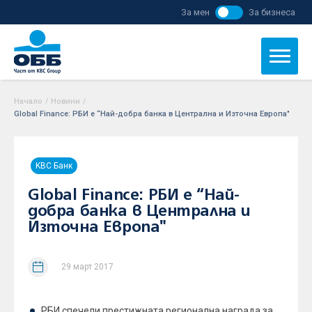
За мен
За бизнеса
Начало
/
Новини
/
Global Finance: РБИ е “Най-добра банка в Централна и Източна Европа"
KBC Банк
Global Finance: РБИ е “Най-
добра банка в Централна и
Източна Европа"
29 март 2017
РБИ спечели престижната регионална награда за