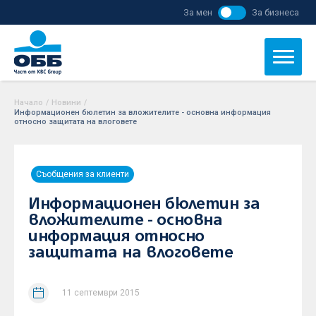
За мен
За бизнеса
Начало
/
Новини
/
Информационен бюлетин за вложителите - основна информация
относно защитата на влоговете
Съобщения за клиенти
Информационен бюлетин за
вложителите - основна
информация относно
защитата на влоговете
11 септември 2015