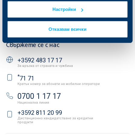
Условия за ползване на сайта
ОББ Галерия
Настройки
Бисквитки
Кариери
Защита на личните данни
Новини
Важни документи
Вашето мнение
Отказвам всички
API портал за разработчици
Контакти
Свържете се с нас
+3592 483 17 17
За връзка от страната и чужбина
*
71 71
Кратък номер за абонати на мобилни оператори
0700 1 17 17
Национална линия
+3592 811 20 99
Дистанционно кандидатстване за кредитни
продукти