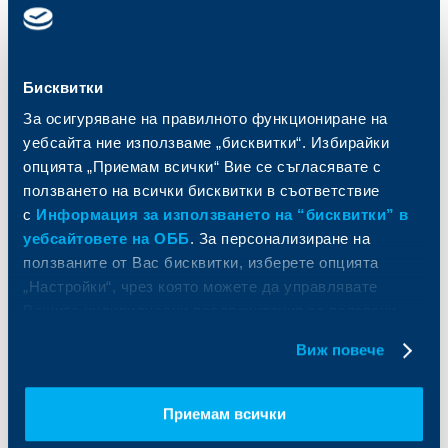
Карти
Кредитиране
Сметки и плащания
Управление на парични средства
Кредити
Търговско финансиране
Спестявания и инвестиции
ПОС терминали
Бисквитки
Частно банкиране
Пазари, инвестиционно банкиране
За осигуряване на правилното функциониране на
и попечителски услуги
Застраховки
Факторинг
уебсайта ние използваме „бисквитки“. Избирайки
Актуализация на клиентски данни
Кредити за собственици на фирми
опцията „Приемам всички“ Вие се съгласявате с
Финансови институции и суверени
ползването на всички бисквитки в съответствие
с
Информация за използването на “бисквитки” в
За ОББ
Групата на KBC
уебсайтовете на ОББ
. За персонализиране на
ползваните от Вас бисквитки, изберете опцията
Кои сме ние
ДЗИ
„Настройки“, чрез която можете да управлявате
За KBC Груп
ОББ Интерлийз
Вашите индивидуални предпочитания за ползвани
За акционери
ОББ Пенсионно осигуряване
бисквитки.
Виж повече
Управление
ОББ Асет мениджмънт
Европейско финансиране
ОББ Застрахователен брокер
Отчети и анализи
Приемам всички
Продажба на имоти
Тарифи и общи условия
Други документи