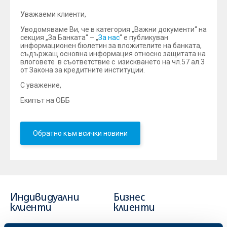
Уважаеми клиенти,
Уводомяваме Ви, че в категория „Важни документи“ на
секция „За Банката“ – „
За нас
“ е публикуван
информационен бюлетин за вложителите на банката,
съдържащ основна информация относно защитата на
влоговете в съответствие с изискването на чл.57 ал.3
от Закона за кредитните институции.
С уважение,
Екипът на ОББ
Обратно към всички новини
Индивидуални
Бизнес
клиенти
клиенти