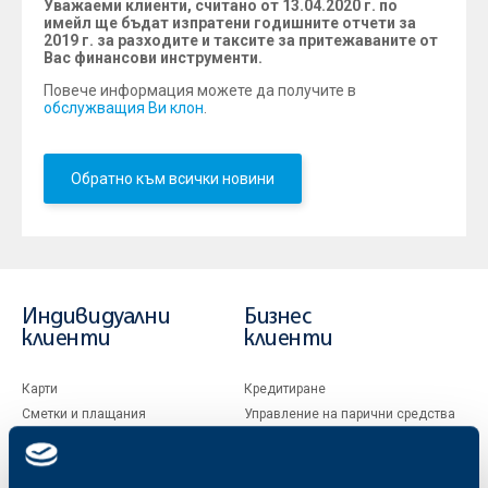
Уважаеми клиенти, считано от 13.04.2020 г. по
имейл ще бъдат изпратени годишните отчети за
2019 г. за разходите и таксите за притежаваните от
Вас финансови инструменти.
Повече информация можете да получите в
обслужващия Ви клон
.
Обратно към всички новини
Индивидуални
Бизнес
клиенти
клиенти
Карти
Кредитиране
Сметки и плащания
Управление на парични средства
Кредити
Търговско финансиране
Спестявания и инвестиции
ПОС терминали