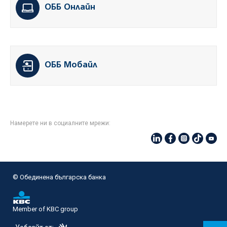
ОББ Онлайн
ОББ Мобайл
Намерете ни в социалните мрежи:
© Oбединена българска банка
Member of KBC group
eDesign