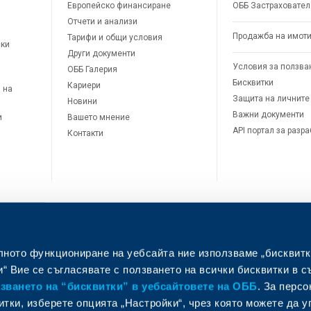
Европейско финансиране
ОББ Застраховател
Отчети и анализи
Продажба на имот
Тарифи и общи условия
ски
Други документи
Условия за ползва
ОББ Галерия
Бисквитки
Кариери
 на
Защита на личните
Новини
Важни документи
и
Вашето мнение
API портал за разр
Контакти
лното функциониране на уебсайта ние използваме „бисквитк
л
“ Вие се съгласявате с ползването на всички бисквитки в с
ването на “бисквитки” в уебсайтовете на ОББ
. За перс
итки, изберете опцията „Настройки“, чрез която можете да 