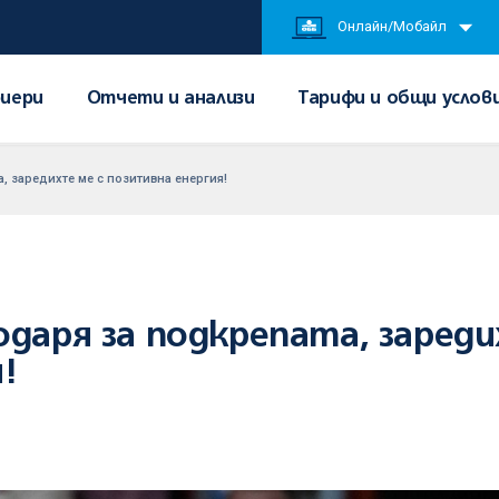
Онлайн/Мобайл
иери
Отчети и анализи
Тарифи и общи услов
, заредихте ме с позитивна енергия!
одаря за подкрепата, зареди
!