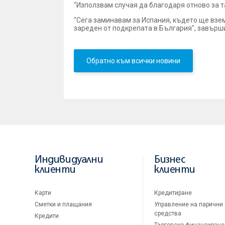
"Използвам случая да благодаря отново за 
"Сега заминавам за Испания, където ще взем
зареден от подкрепата в България", завърши
Обратно към всички новини
Индивидуални
Бизнес
клиенти
клиенти
Карти
Кредитиране
Сметки и плащания
Управление на парични
средства
Кредити