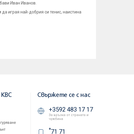
бави Иван Иванов.
 да играя най-добрия си тенис, наистина
 KBC
Свържете се с нас
+3592 483 17 17
За връзка от страната и
чужбина
гуряване
*
ънт
71 71