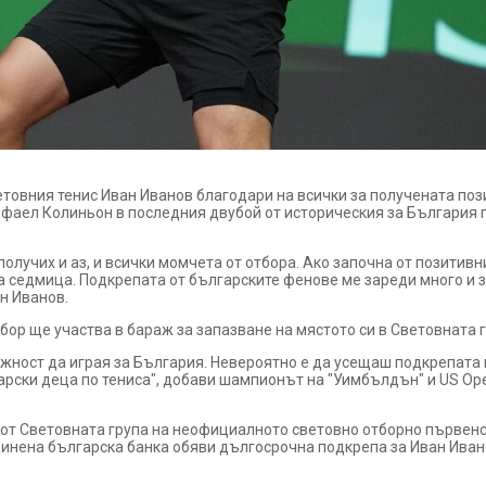
товния тенис Иван Иванов благодари на всички за получената пози
афаел Колиньон в последния двубой от историческия за България 
олучих и аз, и всички момчета от отбора. Ако започна от позитивн
а седмица. Подкрепата от българските фенове ме зареди много и
ан Иванов.
ор ще участва в бараж за запазване на мястото си в Световната г
ност да играя за България. Невероятно е да усещаш подкрепата 
гарски деца по тениса", добави шампионът на "Уимбълдън" и US Op
 от Световната група на неофициалното световно отборно първен
инена българска банка обяви дългосрочна подкрепа за Иван Иван