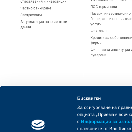
Търговско финансиране
Спестявания и инвестиции
ПОС терминали
Частно банкиране
Пазари, инвестиционно
Застраховки
банкиране и попечител
Актуализация на клиентски
услуги
данни
Факторинг
Кредити за собственици
фирми
Финансови институции 
суверени
Бисквитки
За осигуряване на прави
ОББ Онлайн
ОББ Мобай
опцията „Приемам всички
с
Информация за използ
ползваните от Вас бискв