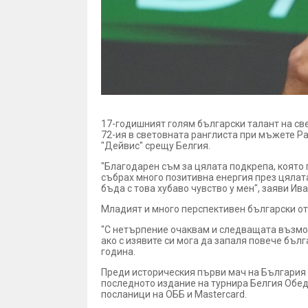
17-годишният голям български талант на све
72-ия в световната ранглиста при мъжете Р
"Дейвис" срещу Белгия.
"Благодарен съм за цялата подкрепа, която п
събрах много позитивна енергия през цялат
бъда с това хубаво чувство у мен", заяви Ив
Младият и много перспективен български отб
"С нетърпение очаквам и следващата възмож
ако с изявите си мога да запаля повече бъл
година.
Преди историческия първи мач на България
последното издание на турнира Белгия Обед
посланици на ОББ и Mastercard.