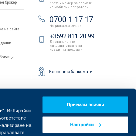
ен брокер
Кратък номер за абонати
на мобилни оператори
и
0700 1 17 17
Национална линия
не на сайта
+3592 811 20 99
Дистанционно
 данни
кандидатстване за
кредитни продукти
аботчици
Клонове и банкомати
Приемам всички
и“. Избирайки
ъответствие
Настройки
онализиране на
управлявате