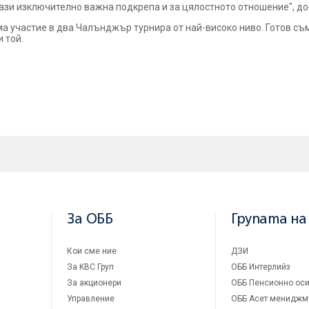
тази изключително важна подкрепа и за цялостното отношение", до
а участие в два Чалънджър турнира от най-високо ниво. Готов съм
 той.
За ОББ
Групата на
Кои сме ние
ДЗИ
За KBC Груп
ОББ Интерлийз
За акционери
ОББ Пенсионно оси
Управление
ОББ Асет мениджм