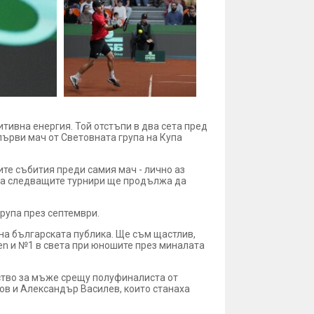
тивна енергия. Той отстъпи в два сета пред
първи мач от Световната група на Купа
ите събития преди самия мач - лично аз
 за следващите турнири ще продължа да
рупа през септември.
на българската публика. Ще съм щастлив,
en и №1 в света при юношите през миналата
ство за мъже срещу полуфиналиста от
ов и Александър Василев, които станаха