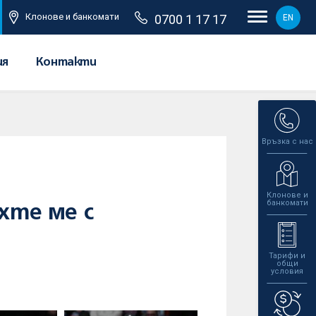
Клонове и банкомати
0700 1 17 17
EN
ия
Контакти
Връзка с нас
Клонове и
банкомати
хте ме с
Тарифи и
общи
условия