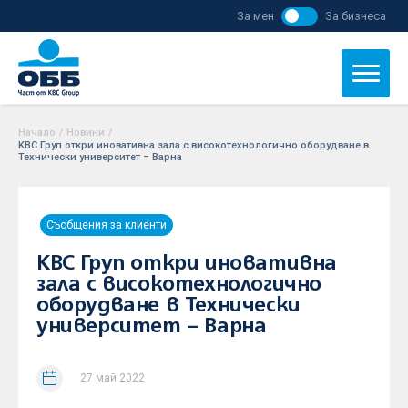
За мен
За бизнеса
Начало
/
Новини
/
KBC Груп откри иновативна зала с високотехнологично оборудване в
Технически университет – Варна
Съобщения за клиенти
KBC Груп откри иновативна
зала с високотехнологично
оборудване в Технически
университет – Варна
27 май 2022