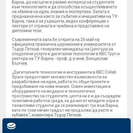
Варна, да насърчи и развие интереса на студентите
към технологиите и да способства осъществяването
на обмяна на идеи, знания и експертиза. Залата e
предназначена както за събития и инициативи на ТУ-
Варна, така и за уъркшопи, видео конференции с
лектори от страната и чужбина и представяне на
дипломни тези.
Съвременната зала бе открита на 26 май на
официална празнична церемония в университета от
Тодор Петков, генерален мениджър на Центъра за
споделени услуги и дигитални технологии в KBC Груп и
ректора на ТУ-Варна - проф. д-р инж. Венцислав
Вълчев.
„Дигиталните технологии и инструменти в KBC Collab
Space предоставят множество възможности за
разработване на идеи, работа по общи проекти и
придобиване на нови знания. Освен инвестиция в
оборудването на модерно и технологично
пространство за студентите, целта ни е и да създадем
позитивна работна среда, за да могат младите хора и
талантливи студенти да се реализират тук във Варна,
като по този начин градът ни продължи да расте и
хубавее.“, коментира Тодор Петков.
През 2021 г. KBC Груп откри Център за дигитални
технологии (Digital Development Center) във Варна,