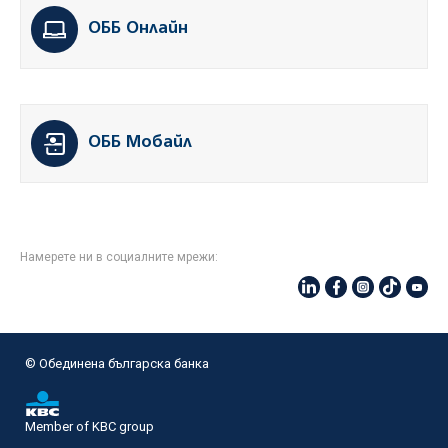
ОББ Онлайн
ОББ Мобайл
Намерете ни в социалните мрежи:
© Oбединена българска банка
Member of KBC group