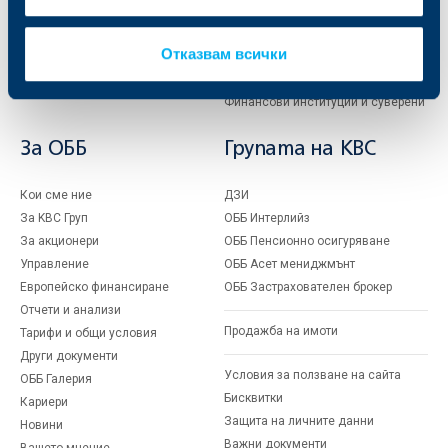
Частно банкиране
Пазари, инвестиционно банкиране
и попечителски услуги
Застраховки
Отказвам всички
Факторинг
Актуализация на клиентски данни
Кредити за собственици на фирми
Финансови институции и суверени
За ОББ
Групата на KBC
Кои сме ние
ДЗИ
За KBC Груп
ОББ Интерлийз
За акционери
ОББ Пенсионно осигуряване
Управление
ОББ Асет мениджмънт
Европейско финансиране
ОББ Застрахователен брокер
Отчети и анализи
Продажба на имоти
Тарифи и общи условия
Други документи
Условия за ползване на сайта
ОББ Галерия
Бисквитки
Кариери
Защита на личните данни
Новини
Важни документи