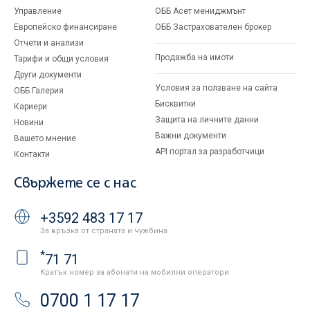
Управление
ОББ Асет мениджмънт
Европейско финансиране
ОББ Застрахователен брокер
Отчети и анализи
Продажба на имоти
Тарифи и общи условия
Други документи
Условия за ползване на сайта
ОББ Галерия
Бисквитки
Кариери
Защита на личните данни
Новини
Важни документи
Вашето мнение
API портал за разработчици
Контакти
Свържете се с нас
+3592 483 17 17
За връзка от страната и чужбина
*
71 71
Кратък номер за абонати на мобилни оператори
0700 1 17 17