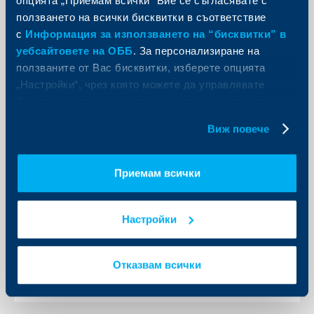
опцията „Приемам всички“ Вие се съгласявате с
ползването на всички бисквитки в съответствие
***
с
Информация за използването на “бисквитки” в
Райфайзенбанк (България) ЕАД (
www.rbb.bg
) е
уебсайтовете на ОББ
. За персонализиране на
основана през 1994г. Банката е 100% собственост на
Райфайзен Интернешънъл Банк-Холдинг АГ,
ползваните от Вас бисквитки, изберете опцията
компанията управляваща дъщерните дружества на
„Настройки“, чрез която можете да управлявате
Райфайзен Централбанк Австрия (РЦБ) в Централна и
Източна Европа (ЦИЕ). 17 пазара в региона са покрити
Вашите индивидуални предпочитания за ползвани
от дъщерни банки, лизингови компании и многобройни
бисквитки.
доставчици на финансови услуги. 14.7 милиона
Виж повече
клиенти са обслужвани от повече от 3200 банкови
офиси. Райфайзен Интернешънъл е собственост на
Райфайзен Централбанк, Австрия, която притежава
около 70% от компанията. Останалата част се търгува
Приемам всички
на Виенската фондова борса. РЦБ е водещата
корпоративна и инвестиционна банка Австрия и
централната институция на австрийската банкова
група Райфайзен, най-голямата банкова група в
Настройки
страната.
Отказвам всички
Обратно към всички новини