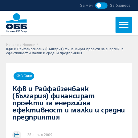
За мен
За бизнеса
Начало
/
Новини
/
КфВ и Райфайзенбанк (България) финансират проекти за енергийна
ефективност и малки и средни предприятия
KBC Банк
КфВ и Райфайзенбанк
(България) финансират
проекти за енергийна
ефективност и малки и средни
предприятия
28 април 2009