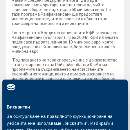
малки и средни предприятия могат да бъдат
компании с мажоритарен частен капитал, чийто
годишен оборот не надхвърля 50 милиона евро. По
тази програма Райфайзенбанк ще предоставя
инвестиционни кредити за проекти в областта на
трансфера на технологии и иновациите.
Това е третата Кредитна линия, която КфВ отпуска на
Райфайзенбанк (България). През 2004г. КфВ и банката
подписаха първата линия за 10 милиона евро, която
след успешното й реализиране, бе увеличена с още 5
милиона евро.
“Подписването на това споразумение е доказателство
за ангажираността на Райфайзенбанк и КфВ към
проблемите за съхраняването на естествените
енергийни източници, както и към финансирането на
инвестиционните проекти на малкия и среден бизнес.
По предходните споразумения с КфВ за 15 милиона
евро банката отпусна близо 600 кредита на малки и
средни предприятия за сумата от 20.6 милиона евро”,
каза Момчил Андреев, Председател на УС и
Изпълнителен директор на Райфайзенбанк.
Бисквитки
През 2008г. Райфайзенбанк затвърди позицията си на
една от водещите институции във финансирането на
За осигуряване на правилното функциониране на
малкия бизнес, като кредитният портфейл в този
уебсайта ние използваме „бисквитки“. Избирайки
сегмент достигна близо 2 млрд. лв., което
представлява ръст от над 32% спрямо 2007г.