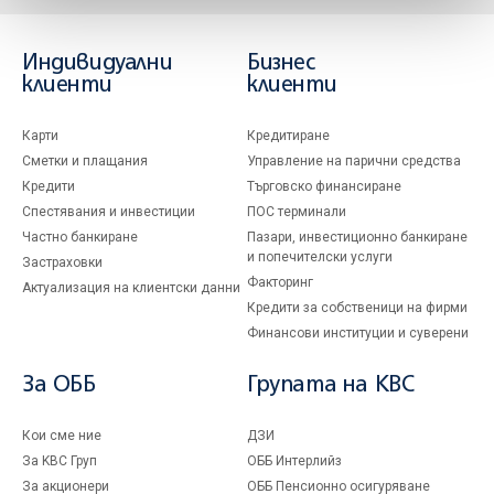
Индивидуални
Бизнес
клиенти
клиенти
Карти
Кредитиране
Сметки и плащания
Управление на парични средства
Кредити
Търговско финансиране
Спестявания и инвестиции
ПОС терминали
Частно банкиране
Пазари, инвестиционно банкиране
и попечителски услуги
Застраховки
Факторинг
Актуализация на клиентски данни
Кредити за собственици на фирми
Финансови институции и суверени
За ОББ
Групата на KBC
Кои сме ние
ДЗИ
За KBC Груп
ОББ Интерлийз
За акционери
ОББ Пенсионно осигуряване