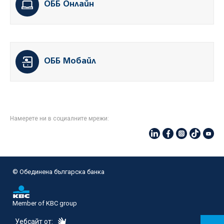
ОББ Онлайн
ОББ Мобайл
Намерете ни в социалните мрежи:
© Oбединена българска банка
Member of KBC group
eDesign
Уебсайт от: