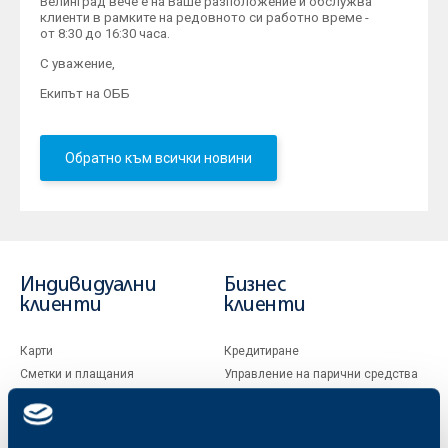
Велинград вече е на Ваше разположение и обслужва
клиенти в рамките на редовното си работно време -
от 8:30 до 16:30 часа.
С уважение,
Екипът на ОББ
Обратно към всички новини
Индивидуални
Бизнес
клиенти
клиенти
Карти
Кредитиране
Сметки и плащания
Управление на парични средства
Кредити
Търговско финансиране
Спестявания и инвестиции
ПОС терминали
Частно банкиране
Пазари, инвестиционно банкиране