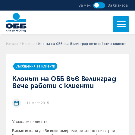
За мен
За бизнеса
Начало
/
Новини
/
Клонът на ОББ във Велинград вече работи с клиенти
Съобщения за клиенти
Клонът на ОББ във Велинград
вече работи с клиенти
11 март 2015
Уважаеми клиенти,
Бихме искали да Ви информираме, че клонът ни в град