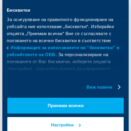
и попечителски услуги
Застраховки
Бисквитки
Факторинг
Актуализация на клиентски данни
Кредити за собственици на фирми
За осигуряване на правилното функциониране на
Финансови институции и суверени
уебсайта ние използваме „бисквитки“. Избирайки
опцията „Приемам всички“ Вие се съгласявате с
За ОББ
Групата на KBC
ползването на всички бисквитки в съответствие
с
Информация за използването на “бисквитки” в
Кои сме ние
ДЗИ
уебсайтовете на ОББ
. За персонализиране на
За KBC Груп
ОББ Интерлийз
ползваните от Вас бисквитки, изберете опцията
За акционери
ОББ Пенсионно осигуряване
„Настройки“, чрез която можете да управлявате
Управление
ОББ Асет мениджмънт
Вашите индивидуални предпочитания за ползвани
Европейско финансиране
ОББ Застрахователен брокер
бисквитки.
Отчети и анализи
Виж повече
Продажба на имоти
Тарифи и общи условия
Други документи
Условия за ползване на сайта
ОББ Галерия
Приемам всички
Бисквитки
Кариери
Защита на личните данни
Новини
Важни документи
Настройки
Вашето мнение
API портал за разработчици