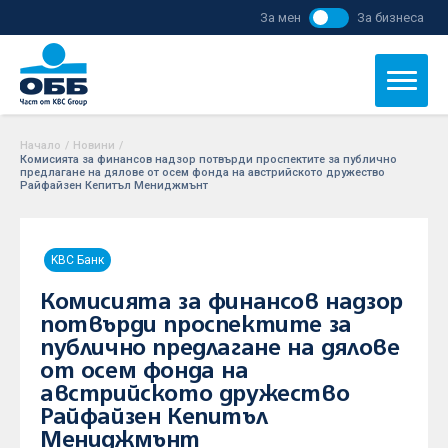
За мен
За бизнеса
Начало
/
Новини
/
Комисията за финансов надзор потвърди проспектите за публично
предлагане на дялове от осем фонда на австрийското дружество
Райфайзен Кепитъл Мениджмънт
KBC Банк
Комисията за финансов надзор
потвърди проспектите за
публично предлагане на дялове
от осем фонда на
австрийското дружество
Райфайзен Кепитъл
Мениджмънт