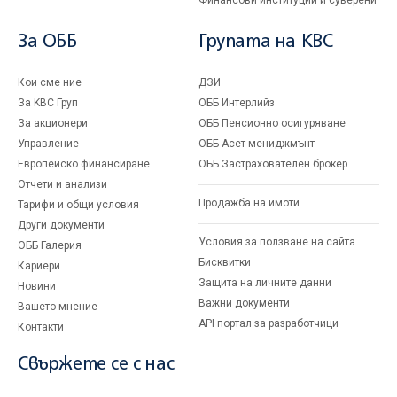
Финансови институции и суверени
За ОББ
Групата на KBC
Кои сме ние
ДЗИ
За KBC Груп
ОББ Интерлийз
За акционери
ОББ Пенсионно осигуряване
Управление
ОББ Асет мениджмънт
Европейско финансиране
ОББ Застрахователен брокер
Отчети и анализи
Продажба на имоти
Тарифи и общи условия
Други документи
Условия за ползване на сайта
ОББ Галерия
Бисквитки
Кариери
Защита на личните данни
Новини
Важни документи
Вашето мнение
API портал за разработчици
Контакти
Свържете се с нас