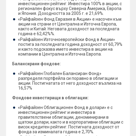
инвестиционен рейтинг. Инвестира 100% в акции, с
регионален фокус върху Северна Америка, Европа
и Япония. Доходността за 2005 г. е 21,69%.
«Райфайзен Фонд Евразия в Акции» е насочен към
акции на страни от Централна и Източна Европа,
както и Китай. Неговата доходност за последната
година е 62,42%%.
«Райфайзен Източноевропейски Фонд в Акции»
постига за последната година доходност от 60,79%
и както подсказва името инвестира в акции на
компании в Централна и Източна Европа.
Балансирани фондове:
«Райфайзен Глобален Балансиран Фонд»
разпределя портфейла си поравно в облигации и
акции. Постигнатата от него доходност възлиза на
16,57%
Фондове инвестиращи в облигации:
«Райфайзен Облигационен Фонд в долари» е с
инвестиционен рейтинг и инвестира в
правителствени облигации, деноминирани в
щатски долари, както и в корпоративни облигации с
висок кредитен рейтинг. Постигната доходност от
фонда за изминалата година е 2,70%.