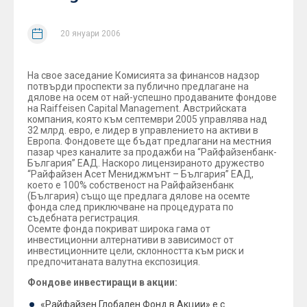
20 януари 2006
На свое заседание Комисията за финансов надзор
потвърди проспекти за публично предлагане на
дялове на осем от най-успешно продаваните фондове
на Raiffeisen Capital Management. Австрийската
компания, която към септември 2005 управлява над
32 млрд. евро, е лидер в управлението на активи в
Европа. Фондовете ще бъдат предлагани на местния
пазар чрез каналите за продажби на “Райфайзенбанк-
България” ЕАД. Наскоро лицензираното дружество
“Райфайзен Асет Мениджмънт – България” ЕАД,
което е 100% собственост на Райфайзенбанк
(България) също ще предлага дялове на осемте
фонда след приключване на процедурата по
съдебната регистрация.
Осемте фонда покриват широка гама от
инвестиционни алтернативи в зависимост от
инвестиционните цели, склонността към риск и
предпочитаната валутна експозиция.
Фондове инвестиращи в акции:
«Райфайзен Глобален Фонд в Акции» е с