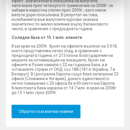
ефект. Значителната обезценка на валутите,
започнала през четвъртото тримесечие на 2008г. се
забави в известна степен през 2009г., като някои
валути дори поскъпнаха. В резултат на това,
колебанията във валутните курсове оказаха
значително по-малко влияние върху балансовото
число, в сравнение с предходната година.
Солидна база от 15.1 млн. клиенти
Към края на 2009г. броят на офисите възлезе на 3 018,
което представлява нетен спад, в сравнение с
предходната година, от 213 клона. Благодарение на
мерките за оптимизация на локациите, броят на
офисите в Русия намаля с 22 на годишна база, а в
останалите страни от ОНД със 188 (181 в Украйна, 7 в
Беларус). В Централна Европа също бяха затворени 23
офиса (Словакия и Унгария), докато единственото
нетно повишение с 20 офиса бе в Югоизточна Европа.
Клиентската база нарасна от 14.7 млн. в края на 2008г.
до 15.1 млн. през 2009г.
Обратно към всички новини