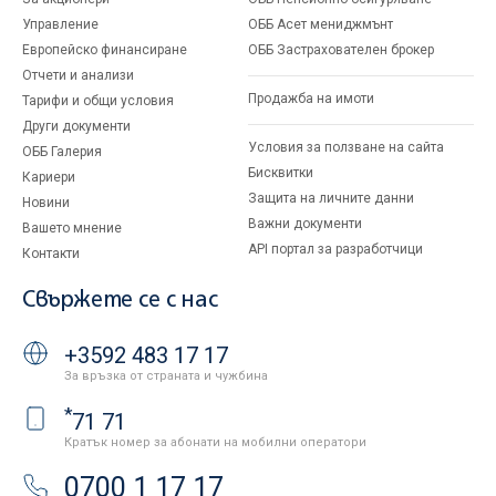
Управление
ОББ Асет мениджмънт
Европейско финансиране
ОББ Застрахователен брокер
Отчети и анализи
Продажба на имоти
Тарифи и общи условия
Други документи
Условия за ползване на сайта
ОББ Галерия
Бисквитки
Кариери
Защита на личните данни
Новини
Важни документи
Вашето мнение
API портал за разработчици
Контакти
Свържете се с нас
+3592 483 17 17
За връзка от страната и чужбина
*
71 71
Кратък номер за абонати на мобилни оператори
0700 1 17 17