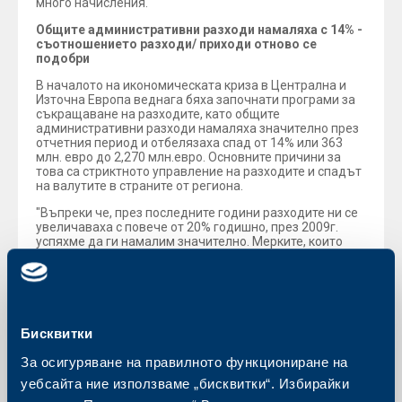
много начисления.
Общите административни разходи намаляха с 14% -
съотношението разходи/ приходи отново се
подобри
В началото на икономическата криза в Централна и
Източна Европа веднага бяха започнати програми за
съкращаване на разходите, като общите
административни разходи намаляха значително през
отчетния период и отбелязаха спад от 14% или 363
млн. евро до 2,270 млн.евро. Основните причини за
това са стриктното управление на разходите и спадът
на валутите в страните от региона.
"Въпреки че, през последните години разходите ни се
увеличаваха с повече от 20% годишно, през 2009г.
успяхме да ги намалим значително. Мерките, които
предприехме за ограничаване на разходите доведоха
до подобряване на ефективността”, заяви Мартин
Грюл, Главен финансов директор.
Разходите за персонал отново представляват по-
голямата част от разходите за 2009г. - 46% от общите
Бисквитки
разходи, като те все пак отчитат спад от 17% или 222
млн. евро, спрямо предходната година и възлизат на
За осигуряване на правилното функциониране на
1,054 млн. евро. Ефектът от мерките за ограничаване
уебсайта ние използваме „бисквитки“. Избирайки
на разходите като намаляването на персонала и
незаемането на вакантните позиции, започна да се