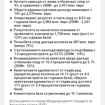
Нетните приходи от лихви отбелязват спад от
9%, в сравнение с 2008г. до 2,937 млн. евро
Общите административни разходи намаляват с
14% до 2,270 млн. евро
Оперативният резултат отчита спад от 8.5% на
годишна база до 2,056 млн. евро (2008г.: 2,247
млн. евро)
Резултатите са значително повлияни от
провизиите, в размер на 1,738 млн. евро (ръст от
123% на годишна база)
Печалбата след данъци възлиза на 287 млн. евро
(минус 73%)
Съотношението разходи/приходи се подобрява с
1.5 процентни пункта до 52.5% (2008г.: 54%)
Възвращаемостта на капитала преди данъци
отбелязва спад от 16.3 процентни пункта до 5.7%
(2008г.: 22%)
Капиталовата адекватност от първи ред
(кредитен риск) възлиза на 14.1% (ръст от 4.4
процентни пункта на годишна база); общата
капиталова адекватност от първи ред достига
11% (ръст от 2,9 процентни пункта на годишна
база)
Клиентската база се увеличава до 15.1 милиона
Всички данни са според Международните стандарти за
финансови отчети (IFRS)