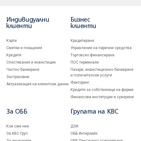
Индивидуални
Бизнес
клиенти
клиенти
Карти
Кредитиране
Сметки и плащания
Управление на парични средства
Кредити
Търговско финансиране
Спестявания и инвестиции
ПОС терминали
Частно банкиране
Пазари, инвестиционно банкиране
и попечителски услуги
Застраховки
Факторинг
Актуализация на клиентски данни
Кредити за собственици на фирми
Финансови институции и суверени
За ОББ
Групата на KBC
Кои сме ние
ДЗИ
За KBC Груп
ОББ Интерлийз
За акционери
ОББ Пенсионно осигуряване