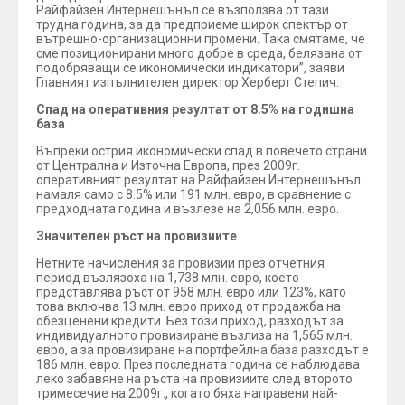
Райфайзен Интернешънъл се възползва от тази
трудна година, за да предприеме широк спектър от
вътрешно-организационни промени. Така смятаме, че
сме позиционирани много добре в среда, белязана от
подобряващи се икономически индикатори”, заяви
Главният изпълнителен директор Херберт Степич.
Спад на оперативния резултат от 8.5% на годишна
база
Въпреки острия икономически спад в повечето страни
от Централна и Източна Европа, през 2009г.
оперативният резултат на Райфайзен Интернешънъл
намаля само с 8.5% или 191 млн. евро, в сравнение с
предходната година и възлезе на 2,056 млн. евро.
Значителен ръст на провизиите
Нетните начисления за провизии през отчетния
период възлязоха на 1,738 млн. евро, което
представлява ръст от 958 млн. евро или 123%, като
това включва 13 млн. евро приход от продажба на
обезценени кредити. Без този приход, разходът за
индивидуалното провизиране възлиза на 1,565 млн.
евро, а за провизиране на портфейлна база разходът е
186 млн. евро. През последната година се наблюдава
леко забавяне на ръста на провизиите след второто
тримесечие на 2009г., когато бяха направени най-