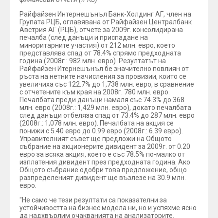
Райфайзен Интернешънъл Банк-Холдинг АГ, член на
Групата РЦБ, оглавявана от Райфайзен Централбанк
Австрия АГ (РЦБ), отчете за 2009г. консолидирана
печалба (след данъци и приспадане на
миноритарните участия) от 212 млн. евро, което
представлява спад от 78.4% спрямо предходната
година (2008г.: 982 млн. евро). Резултатът на
Райфайзен Итернешънъл бе значително повлиян от
ръста на нетните начисления за провизии, които се
увеличиха със 122.7% до 1,738 млн. евро, в сравнение
с отчетените към края на 2008г. 780 млн. евро.
Печалбата преди данъци намаля със 74.3% до 368
млн. евро (2008г.: 1,429 млн. евро), докато печалбата
след данъци отбеляза спад от 73.4% до 287 млн. евро
(2008г.: 1,078 млн. евро). Печалбата на акция се
понижи с 5.40 евро до 0.99 евро (2008г.: 6.39 евро).
Управителният съвет ще предложи на Общото
събрание на акционерите дивидент за 2009г. от 0.20
евро за всяка акция, което е със 78.5% по-малко от
изплатения дивидент през предходната година. Ако
Общото събрание одобри това предложение, общо
разпределеният дивидент ще възлезе на 30.9 млн.
евро.
"Не само че тези резултати са показателни за
устойчивостта на бизнес модела ни, но и успяхме ясно
да надхвърлим очакванията на анализаторите.