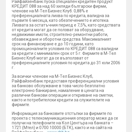
Райфайзенбанк пуска специален кредитен продукт
КРЕДИТ 088 за над 60 хиляди български фирми,
членове на М-Tел Бизнес Kлуб. 0,88% е
преференциалната лихва по кредита, валидна за
първите 6 месеца, като обезпечението е ипотека.
Лихвата за остатъчния период е 7,5%, като средствата
от кредита могат да се ползват за оборудване,
недвижими имоти, строително-ремонтни работи,
обзавеждане и оборотни средства. Максималният
срок на финансиране е до 10 години, като
промоционалните условия по КРЕДИТ 088 са валидни
за кредити с минимален срок от 5 г. Фирмите в М-Tел
Бизнес Kлуб могат да се възползват от
преференциалните условия по кредита до 31 юли 2006
г.
За всички членове на М-Tел Бизнес Клуб,
Райфайзенбанк предоставя преференциални условия
за банково обслужване в това число безплатно
електронно банкиране, намаление в цената на
различни банкови операции и откриване на сметки,
както и потребителски кредити за служителите на
фирмите.
Информация за банковите отстъпки за фирмите по
проекта с телекомуникационния оператор може да се
получи на телефоните на Кол Центъра на банката –
1721 (Мтел) и 0700 10000 (БТК), както и на сайта на