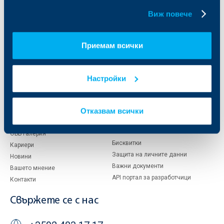
бисквитки.
Виж повече
За ОББ
Групата на KBC
Кои сме ние
ДЗИ
Приемам всички
За KBC Груп
ОББ Интерлийз
За акционери
ОББ Пенсионно осигуряване
Управление
ОББ Асет мениджмънт
Настройки
Европейско финансиране
ОББ Застрахователен брокер
Отчети и анализи
Продажба на имоти
Отказвам всички
Тарифи и общи условия
Други документи
Условия за ползване на сайта
ОББ Галерия
Бисквитки
Кариери
Защита на личните данни
Новини
Важни документи
Вашето мнение
API портал за разработчици
Контакти
Свържете се с нас