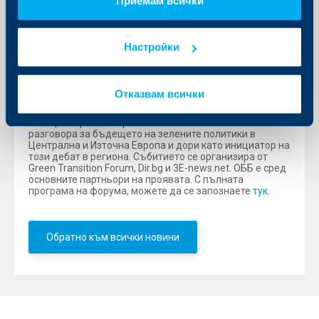
Приемам всички
насърчаваме инвестициите в устойчиво развитие,
намаляването на въглеродния отпечатък и опазването
на околната среда и биоразнообразието. Всичко това е
неразделна част от нашата стратегия за устойчиво
Настройки
развитие
.“, подчерта Александър Пеев.
Green Transition Forum 5.0 се утвърждава като голяма
и важна платформа за диалог между Европейската
Отказвам всички
комисия, националните правителства, експерти,
компании и медии. С петото си издание форумът
позиционира България като активна част от
разговора за бъдещето на зелените политики в
Централна и Източна Европа и дори като инициатор на
този дебат в региона. Събитието се организира от
Green Transition Forum, Dir.bg и 3Е-news.net. ОББ е сред
основните партньори на проявата. С пълната
програма на форума, можете да се запознаете
тук
.
Обратно към всички новини