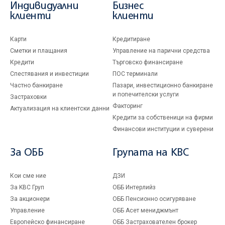
Индивидуални
Бизнес
клиенти
клиенти
Карти
Кредитиране
Сметки и плащания
Управление на парични средства
Кредити
Търговско финансиране
Спестявания и инвестиции
ПОС терминали
Частно банкиране
Пазари, инвестиционно банкиране
и попечителски услуги
Застраховки
Факторинг
Актуализация на клиентски данни
Кредити за собственици на фирми
Финансови институции и суверени
За ОББ
Групата на KBC
Кои сме ние
ДЗИ
За KBC Груп
ОББ Интерлийз
За акционери
ОББ Пенсионно осигуряване
Управление
ОББ Асет мениджмънт
Европейско финансиране
ОББ Застрахователен брокер