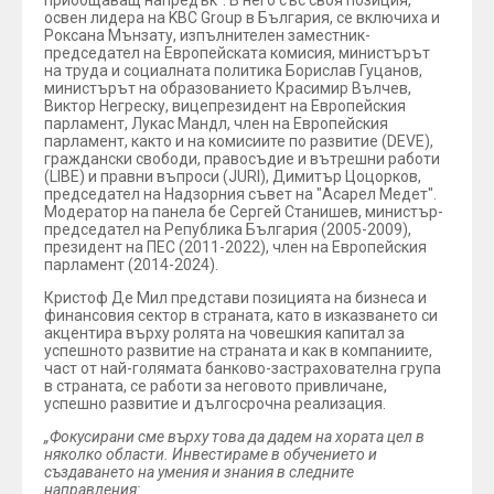
приобщаващ напредък". В него със своя позиция,
освен лидера на KBC Group в България, се включиха и
Роксана Мънзату, изпълнителен заместник-
председател на Европейската комисия, министърът
на труда и социалната политика Борислав Гуцанов,
министърът на образованието Красимир Вълчев,
Виктор Негреску, вицепрезидент на Европейския
парламент, Лукас Мандл, член на Европейския
парламент, както и на комисиите по развитие (DEVE),
граждански свободи, правосъдие и вътрешни работи
(LIBE) и правни въпроси (JURI), Димитър Цоцорков,
председател на Надзорния съвет на "Асарел Медет".
Модератор на панела бе Сергей Станишев, министър-
председател на Република България (2005-2009),
президент на ПЕС (2011-2022), член на Европейския
парламент (2014-2024).
Кристоф Де Мил представи позицията на бизнеса и
финансовия сектор в страната, като в изказването си
акцентира върху ролята на човешкия капитал за
успешното развитие на страната и как в компаниите,
част от най-голямата банково-застрахователна група
в страната, се работи за неговото привличане,
успешно развитие и дългосрочна реализация.
„Фокусирани сме върху това да дадем на хората цел в
няколко области. Инвестираме в обучението и
създаването на умения и знания в следните
направления: