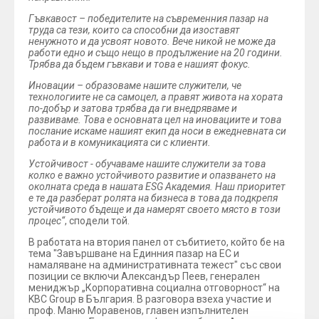
Гъвкавост – победителите на съвременния пазар на
труда са тези, които са способни да изоставят
ненужното и да усвоят новото. Вече никой не може да
работи едно и също нещо в продължение на 20 години.
Трябва да бъдем гъвкави и това е нашият фокус.
Иновации – образоваме нашите служители, че
технологиите не са самоцел, а правят живота на хората
по-добър и затова трябва да ги внедряваме и
развиваме. Това е основната цел на иновациите и това
послание искаме нашият екип да носи в ежедневната си
работа и в комуникацията си с клиенти.
Устойчивост - обучаваме нашите служители за това
колко е важно устойчивото развитие и опазването на
околната среда в нашата ESG Академия. Наш приоритет
е те да разберат ролята на бизнеса в това да подкрепя
устойчивото бъдеще и да намерят своето място в този
процес“
, сподели той.
В работата на втория панел от събитието, който бе на
тема "Завършване на Единния пазар на ЕС и
намаляване на административната тежест" със свои
позиции се включи Александър Пеев, генерален
мениджър „Корпоративна социална отговорност“ на
KBC Group в България. В разговора взеха участие и
проф. Маню Моравенов, главен изпълнителен