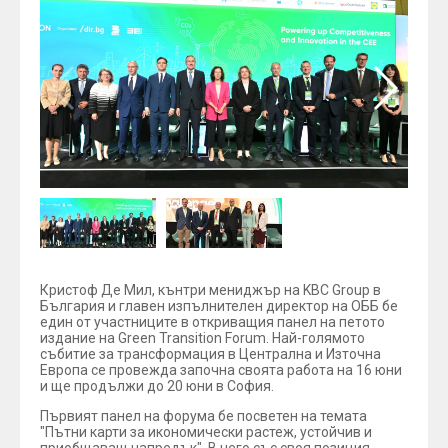
Кристоф Де Мил, кънтри мениджър на KBC Group в
България и главен изпълнителен директор на ОББ бе
един от участниците в откриващия панел на петото
издание на Green Transition Forum. Най-голямото
събитие за трансформация в Централна и Източна
Европа се провежда започна своята работа на 16 юни
и ще продължи до 20 юни в София.
Първият панел на форума бе посветен на темата
"Пътни карти за икономически растеж, устойчив и