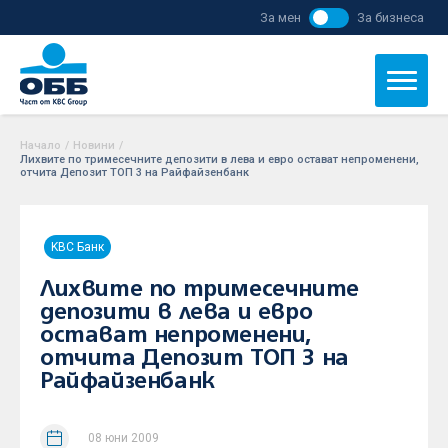
За мен
За бизнеса
Начало
/
Новини
/
Лихвите по тримесечните депозити в лева и евро остават непроменени,
отчита Депозит ТОП 3 на Райфайзенбанк
KBC Банк
Лихвите по тримесечните
депозити в лева и евро
остават непроменени,
отчита Депозит ТОП 3 на
Райфайзенбанк
08 юни 2009