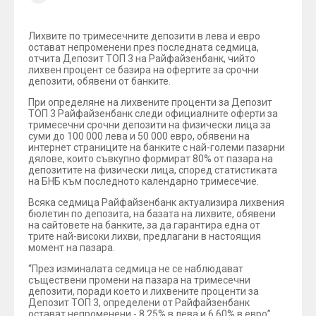
Лихвите по тримесечните депозити в лева и евро
остават непроменени през последната седмица,
отчита Депозит ТОП 3 на Райфайзенбанк, чийто
лихвен процент се базира на офертите за срочни
депозити, обявени от банките.
При определяне на лихвените проценти за Депозит
ТОП 3 Райфайзенбанк следи официалните оферти за
тримесечни срочни депозити на физически лица за
суми до 100 000 лева и 50 000 евро, обявени на
интернет страниците на банките с най-големи пазарни
дялове, които съвкупно формират 80% от пазара на
депозитите на физически лица, според статистиката
на БНБ към последното календарно тримесечие.
Всяка седмица Райфайзенбанк актуализира лихвения
бюлетин по депозита, на базата на лихвите, обявени
на сайтовете на банките, за да гарантира една от
трите най-високи лихви, предлагани в настоящия
момент на пазара.
“През изминалата седмица не се наблюдават
съществени промени на пазара на тримесечни
депозити, поради което и лихвените проценти за
Депозит ТОП 3, определени от Райфайзенбанк
остават непроменени - 8.25% в лева и 6.60% в евро”,