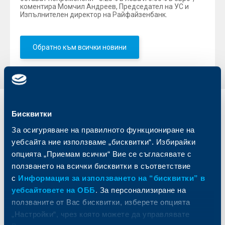
коментира Момчил Андреев, Председател на УС и
Изпълнителен директор на Райфайзенбанк.
Обратно към всички новини
Индивидуални
Бизнес
Бисквитки
клиенти
клиенти
За осигуряване на правилното функциониране на
уебсайта ние използваме „бисквитки“. Избирайки
Карти
Кредитиране
опцията „Приемам всички“ Вие се съгласявате с
Сметки и плащания
Управление на парични средства
ползването на всички бисквитки в съответствие
Кредити
Търговско финансиране
с
Информация за използването на “бисквитки” в
Спестявания и инвестиции
ПОС терминали
уебсайтовете на ОББ
. За персонализиране на
Частно банкиране
Пазари, инвестиционно банкиране
и попечителски услуги
ползваните от Вас бисквитки, изберете опцията
Застраховки
Факторинг
„Настройки“, чрез която можете да управлявате
Актуализация на клиентски данни
Кредити за собственици на фирми