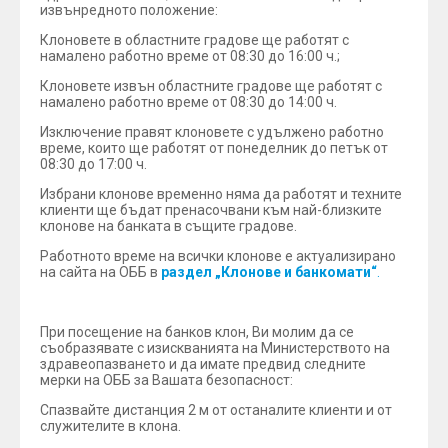
извънредното положение:
Клоновете в областните градове ще работят с
намалено работно време от 08:30 до 16:00 ч.;
Клоновете извън областните градове ще работят с
намалено работно време от 08:30 до 14:00 ч.
Изключение правят клоновете с удължено работно
време, които ще работят от понеделник до петък от
08:30 до 17:00 ч.
Избрани клонове временно няма да работят и техните
клиенти ще бъдат пренасочвани към най-близките
клонове на банката в същите градове.
Работното време на всички клонове е актуализирано
на сайта на ОББ в
раздел „Клонове и банкомати“
.
При посещение на банков клон, Ви молим да се
съобразявате с изискванията на Министерството на
здравеопазването и да имате предвид следните
мерки на ОББ за Вашата безопасност:
Спазвайте дистанция 2 м от останалите клиенти и от
служителите в клона.