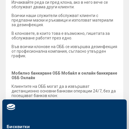
Изчаквайте реда си пред клона, ако в него вече се
обслужват двама други клиенти.
Всички наши служители обслужват клиенти с
предпазни маски и ръкавици и използват материали
за дезинфекция.
В клоновете, в които това е възможно, гишетата за
обслужване работят през едно.
Във всички клонове на ОББ се извършва дезинфекция
от професионална компания, съгласно утвърден
график.
Мобилно банкиране ОББ Мобайл и онлайн банкиране
ОББ Онлайн
Клиентите на ОББ могат да а извършват
дистанционно основни банкови операции 24/7, без да
посещават банков клон:
Преводи на средства в лева и валута
Следене на баланс и извлечение по сметки в ОББ и
кредитни карти
Преводи към бюджета
Справка за задължения и плащане на битови
Бисквитки