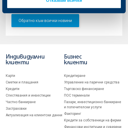
Отказвам всички
намерят заедно подходящо индивидуално решение.
Обратно към всички новини
Индивидуални
Бизнес
клиенти
клиенти
Карти
Кредитиране
Сметки и плащания
Управление на парични средства
Кредити
Търговско финансиране
Спестявания и инвестиции
ПОС терминали
Частно банкиране
Пазари, инвестиционно банкиране
и попечителски услуги
Застраховки
Факторинг
Актуализация на клиентски данни
Кредити за собственици на фирми
Финансови институции и суверени