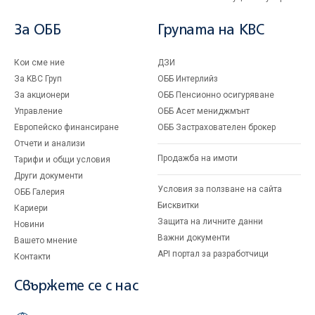
За ОББ
Групата на KBC
Кои сме ние
ДЗИ
За KBC Груп
ОББ Интерлийз
За акционери
ОББ Пенсионно осигуряване
Управление
ОББ Асет мениджмънт
Европейско финансиране
ОББ Застрахователен брокер
Отчети и анализи
Продажба на имоти
Тарифи и общи условия
Други документи
Условия за ползване на сайта
ОББ Галерия
Бисквитки
Кариери
Защита на личните данни
Новини
Важни документи
Вашето мнение
API портал за разработчици
Контакти
Свържете се с нас