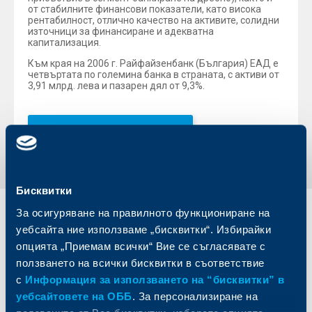
от стабилните финансови показатели, като висока
рентабилност, отлично качество на активите, солидни
източници за финансиране и адекватна
капитализация.
Към края на 2006 г. Райфайзенбанк (България) ЕАД е
четвъртата по големина банка в страната, с активи от
3,91 млрд. лева и пазарен дял от 9,3%.
Обратно към всички новини
Бисквитки
За осигуряване на правилното функциониране на
Индивидуални
Бизнес
уебсайта ние използваме „бисквитки“. Избирайки
клиенти
клиенти
опцията „Приемам всички“ Вие се съгласявате с
ползването на всички бисквитки в съответствие
Карти
Кредитиране
с
Информация за използването на “бисквитки” в
Сметки и плащания
Управление на парични средства
уебсайтовете на ОББ
. За персонализиране на
Кредити
Търговско финансиране