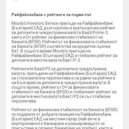
Райфайзенбанк с рейтинги за първи път
Moody's Investors Service присъди на Райфайзенбанк
(България) ЕАД дългосрочен и краткосрочен рейтинг
за депозити в чуждестранна валута Baa3/Prime-3,
както и D+ рейтинг за финансова стабилност на
банката (BFSR). Рейтингът за финансовата стабилност
на банката (BFSR) съответства на кредитна оценка
Ba1. В същото време Moody’s присъди на
Райфайзенбанк (България) ЕАД и глобален рейтинг за
депозити в местна валута Baa1/P-2.
Рейтингите Baa3/P3 за депозити в чуждестранна
валута, присъдени на Райфайзенбанк (България) ЕАД
са с положителна перспектива и са равни на рейтинга
на България за депозити в чуждестранна валута. В
същото време, рейтингът D+ за финансовата
стабилност на банката (BFSR) и глобалният рейтинг за
депозити в местна валута Baa1/P2 са със стабилна
перспектива.
Рейтингът за финансова стабилност на банката (BFSR)
се подкрепя от добрата позиция на Райфайзенбанк
(България) ЕАД на местния пазар (най-вече в
корпоративното банкиране и разширяващото се
присъствие в сегмент банкиране на дребно), както и