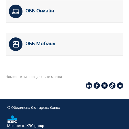
ОББ Онлайн
ОББ Мобайл
Намерете ни в социалните мрежи:
© Oбединена българска банка
Member of KBC group