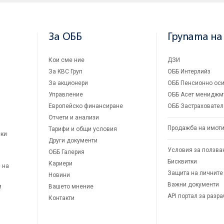
За ОББ
Групата на
Кои сме ние
ДЗИ
За KBC Груп
ОББ Интерлийз
За акционери
ОББ Пенсионно оси
Управление
ОББ Асет мениджм
Европейско финансиране
ОББ Застраховател
Отчети и анализи
Продажба на имот
Тарифи и общи условия
ски
Други документи
Условия за ползва
ОББ Галерия
Бисквитки
Кариери
 на
Защита на личните
Новини
Важни документи
и
Вашето мнение
API портал за разр
Контакти