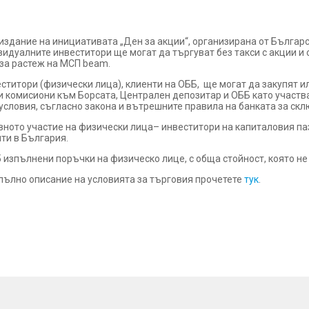
 издание на инициативата „Ден за акции“, организирана от Българ
идуалните инвеститори ще могат да търгуват без такси с акции и 
 за растеж на МСП beam.
ститори (физически лица), клиенти на ОББ, ще могат да закупят и
и и комисиони към Борсата, Централен депозитар и ОББ като учас
условия, съгласно закона и вътрешните правила на банката за скл
вното участие на физически лица– инвеститори на капиталовия па
ти в България.
изпълнени поръчки на физическо лице, с обща стойност, която не
 пълно описание на условията за търговия прочетете
тук
.