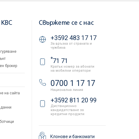
 KBC
Свържете се с нас
+3592 483 17 17
За връзка от страната и
чужбина
гуряване
*
ънт
71 71
ен брокер
Кратък номер за абонати
на мобилни оператори
и
0700 1 17 17
Национална линия
не на сайта
+3592 811 20 99
Дистанционно
 данни
кандидатстване за
кредитни продукти
аботчици
Клонове и банкомати