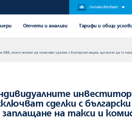
Онлайн/Мобайл
иери
Отчети и анализи
Тарифи и общи услов
на ОББ, които желаят да сключват сделки с български акции, ще могат да го на
 индивидуалните инвеститор
ключват сделки с български
з заплащане на такси и коми