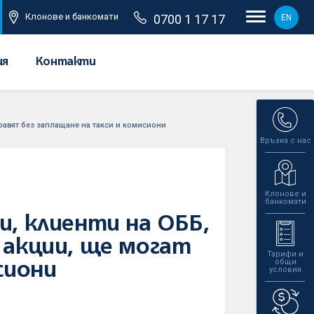
Клонове и банкомати
0700 1 17 17
EN
ия
Контакти
правят без заплащане на такси и комисиони
Връзка с нас
Клонове и
банкомати
и, клиенти на ОББ,
 акции, ще могат
Тарифи и
общи
сиони
условия