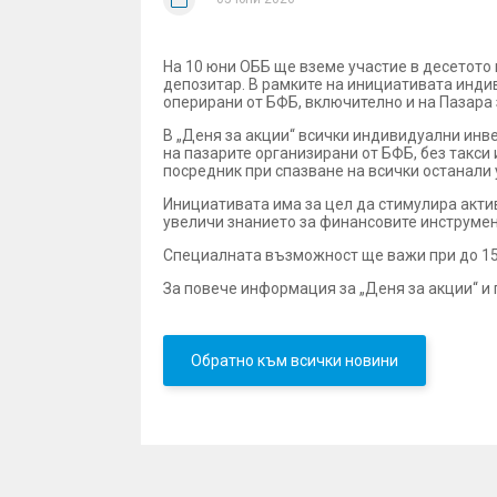
На 10 юни ОББ ще вземе участие в десетото
депозитар. В рамките на инициативата индив
оперирани от БФБ, включително и на Пазара
В „Деня за акции“ всички индивидуални инве
на пазарите организирани от БФБ, без такс
посредник при спазване на всички останали 
Инициативата има за цел да стимулира акти
увеличи знанието за финансовите инструмен
Специалната възможност ще важи при до 15 
За повече информация за „Деня за акции“ и
Обратно към всички новини