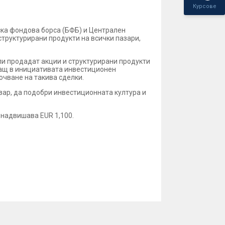
Курсове
ска фондова борса (БФБ) и Централен
структурирани продукти на всички пазари,
ли продадат акции и структурирани продукти
тващ в инициативата инвестиционен
ючване на такива сделки.
зар, да подобри инвестиционната култура и
 надвишава EUR 1,100.