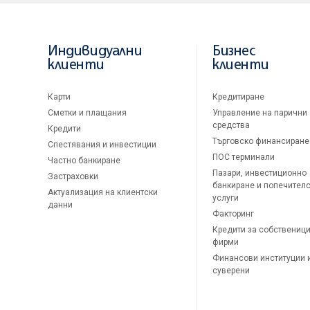
Индивидуални
Бизнес
клиенти
клиенти
Карти
Кредитиране
Сметки и плащания
Управление на парични
средства
Кредити
Търговско финансиране
Спестявания и инвестиции
ПОС терминали
Частно банкиране
Пазари, инвестиционно
Застраховки
банкиране и попечител
Актуализация на клиентски
услуги
данни
Факторинг
Кредити за собственици
фирми
Финансови институции 
суверени