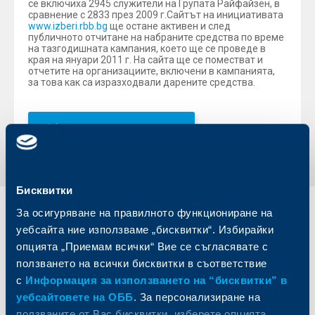
се включиха 2945 служители на Групата Райфайзен, в
сравнение с 2833 през 2009 г.Сайтът на инициативата
www.izberi.rbb.bg
ще остане активен и след
публичното отчитане на набраните средства по време
на тазгодишната кампания, което ще се проведе в
края на януари 2011 г. На сайта ще се поместват и
отчетите на организациите, включени в кампанията,
за това как са изразходвали дарените средства.
Обратно към всички новини
Бисквитки
За осигуряване на правилното функциониране на
Индивидуални
Бизнес
уебсайта ние използваме „бисквитки“. Избирайки
клиенти
клиенти
опцията „Приемам всички“ Вие се съгласявате с
ползването на всички бисквитки в съответствие
Карти
Кредитиране
с
Информация за използването на “бисквитки” в
Сметки и плащания
Управление на парични средства
уебсайтовете на ОББ
. За персонализиране на
Кредити
Търговско финансиране
Спестявания и инвестиции
ПОС терминали
ползваните от Вас бисквитки, изберете опцията