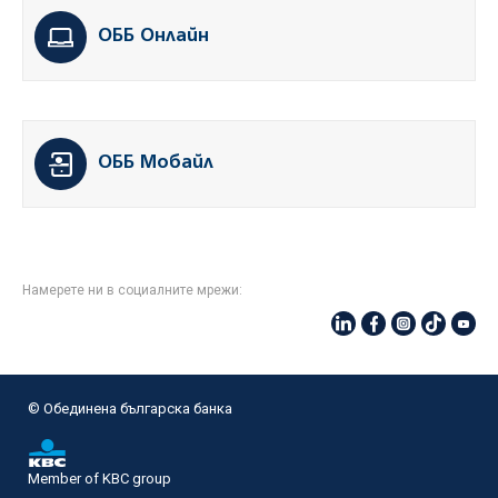
ОББ Онлайн
ОББ Мобайл
Намерете ни в социалните мрежи:
© Oбединена българска банка
Member of KBC group