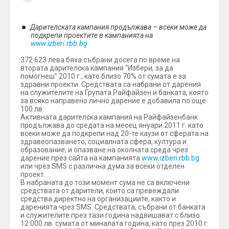
Дарителската кампания продължава – всеки може да
подкрепи проектите в кампанията на
www.izberi.rbb.bg
372 623 лева бяха събрани досега по време на
втората дарителска кампания “Избери, за да
помогнеш” 2010 г., като близо 70% от сумата е за
здравни проекти. Средствата са набрани от дарения
на служителите на Групата Райфайзен и банката, която
за всяко направено лично дарение е добавила по още
100 лв.
Активната дарителска кампания на Райфайзенбанк
продължава до средата на месец януари 2011 г. като
всеки може да подкрепи над 20-те каузи от сферата на
здравеопазването, социалната сфера, култура и
образование, и опазване на околната среда чрез
дарение през сайта на кампанията
www.izberi.rbb.bg
или чрез SMS с различна дума за всеки отделен
проект.
В набраната до този момент сума не са включени
средствата от дарители, които са превеждали
средства директно на организациите, както и
даренията чрез SMS. Средствата, събрани от банката
и служителите през тази година надвишават с близо
12 000 лв. сумата от миналата година, като през 2010 г.